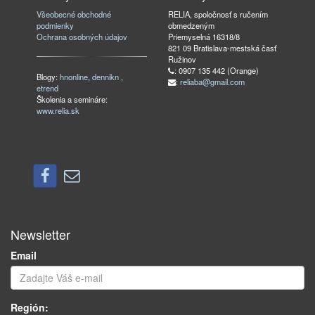
Všeobecné obchodné
RELIA, spoločnosť s ručením
podmienky
obmedzeným
Ochrana osobných údajov
Priemyselná 16318/8
821 09 Bratislava-mestská časť
Ružinov
: 0907 135 442 (Orange)
Blogy:
hnonline
,
dennikn
,
:
reliaba@gmail.com
etrend
Školenia a semináre:
www.relia.sk
Newsletter
Email
Región: