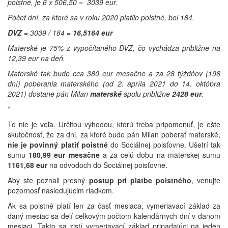
poistné, je 6 x 506,50 = 3039 eur.
Počet dní, za ktoré sa v roku 2020 platilo poistné, bol 184.
DVZ
= 3039 / 184 =
16,5164 eur
Materské je 75% z vypočítaného DVZ, čo vychádza približne na
12,39 eur na deň.
Materské tak bude cca 380 eur mesačne a za 28 týždňov (196
dní) poberania materského (od 2. apríla 2021 do 14. októbra
2021) dostane pán Milan
materské
spolu približne
2428 eur
.
*
To nie je veľa. Určitou výhodou, ktorú treba pripomenúť, je ešte
skutočnosť, že za dni, za ktoré bude pán Milan poberať materské,
nie je povinný platiť poistné
do Sociálnej poisťovne. Ušetrí tak
sumu
180,99 eur mesačne
a za celú dobu na materskej sumu
1161,68 eur
na odvodoch do Sociálnej poisťovne.
Aby ste poznali presný
postup pri platbe poistného
, venujte
pozornosť nasledujúcim riadkom.
Ak sa poistné platí len za časť mesiaca, vymeriavací základ za
daný mesiac sa delí celkovým počtom kalendárnych dní v danom
mesiaci. Takto sa zistí vymeriavací základ pripadajúci na jeden