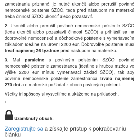
zamestnania priznané, je nutné ukončiť alebo prerušiť povinné
nemocenské poistenie SZČO, teda pred nástupom na materskú
treba činnosť SZČO ukončiť alebo pozastaviť.
2.
Ukončiť alebo prerušiť povinné nemocenské poistenie SZČO
(teda ukončiť alebo pozastaviť činnosť SZČO) a prihlásiť sa na
dobrovoľné nemocenské a dôchodkové poistenie s vymeriavacím
základom ideálne na úrovni 2200 eur. Dobrovoľné poistenie musí
trvať najmenej 26 týždňov
pred nástupom na materskú.
3.
Mať
paralelne
s povinným poistením SZČO povinné
nemocenské poistenie zamestnanca (ideálne s hrubou mzdou vo
výške 2200 eur mínus vymeriavací základ SZČO), tak aby
povinné nemocenské poistenie zamestnanca
trvalo najmenej
270 dní
a o materské požiadať z oboch povinných poistení.
Všetky tri spôsoby si vysvetlíme a ukážeme na príkladoch.
*
Uzamknutý obsah.
Zaregistrujte sa
a získajte prístup k pokračovaniu
článku