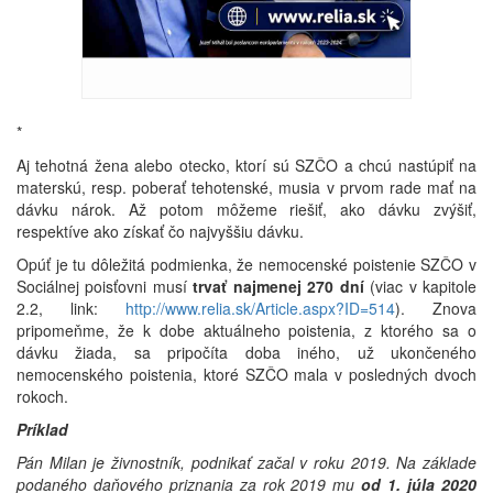
*
Aj tehotná žena alebo otecko, ktorí sú SZČO a chcú nastúpiť na
materskú, resp. poberať tehotenské, musia v prvom rade mať na
dávku nárok. Až potom môžeme riešiť, ako dávku zvýšiť,
respektíve ako získať čo najvyššiu dávku.
Opúť je tu dôležitá podmienka, že nemocenské poistenie SZČO v
Sociálnej poisťovni musí
trvať najmenej 270 dní
(viac v kapitole
2.2, link:
http://www.relia.sk/Article.aspx?ID=514
). Znova
pripomeňme, že k dobe aktuálneho poistenia, z ktorého sa o
dávku žiada, sa pripočíta doba iného, už ukončeného
nemocenského poistenia, ktoré SZČO mala v posledných dvoch
rokoch.
Príklad
Pán Milan je živnostník, podnikať začal v roku 2019. Na základe
podaného daňového priznania za rok 2019 mu
od 1. júla 2020