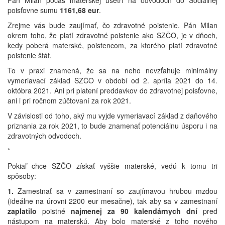
Pán Milan počas materskej ušetrí na odvodoch do Sociálnej
poisťovne sumu
1161,68 eur
.
Zrejme vás bude zaujímať, čo zdravotné poistenie. Pán Milan
okrem toho, že platí zdravotné poistenie ako SZČO, je v dňoch,
kedy poberá materské, poistencom, za ktorého platí zdravotné
poistenie štát.
To v praxi znamená, že sa na neho nevzťahuje minimálny
vymeriavací základ SZČO v období od 2. apríla 2021 do 14.
októbra 2021. Ani pri platení preddavkov do zdravotnej poisťovne,
ani i pri ročnom zúčtovaní za rok 2021.
V závislosti od toho, aký mu vyjde vymeriavací základ z daňového
priznania za rok 2021, to bude znamenať potenciálnu úsporu i na
zdravotných odvodoch.
*
Pokiaľ chce SZČO získať vyššie materské, vedú k tomu tri
spôsoby:
1.
Zamestnať sa v zamestnaní so zaujímavou hrubou mzdou
(ideálne na úrovni 2200 eur mesačne), tak aby sa v zamestnaní
zaplatilo
poistné
najmenej za 90 kalendárnych dní
pred
nástupom na materskú. Aby bolo materské z toho nového