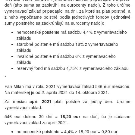
deň (táto suma sa zaokrúhli na eurocenty nadol). Z toho určíme
vymeriavací základ pripadajúci na dni, za ktoré sa platí poistné, a
z neho vypočítame poistné podľa jednotlivých fondov (jednotlivé
sumy poistného sa zaokrúhľujú na eurocenty nadol):
nemocenské poistenie má sadzbu 4,4% z vymeriavacieho
základu
starobné poistenie má sadzbu 18% z vymeriavacieho
základu
invalidné poistenie má sadzbu 6% z vymeriavacieho
základu
rezervný fond má sadzbu 4,75% z vymeriavacieho základu
*
Pán Milan má v roku 2021 vymeriavací základ 546 eur mesačne.
Na materskej je od 2. apríla 2021 do 14. októbra 2021.
Za mesiac
apríl 2021
platí poistné za jediný deň. Určíme
vymeriavací základ:
546 eur deleno 30 dní =
18,20 eur
na deň, čo je súčasne
vymeriavací základ za apríl 2021.
nemocenské poistenie = 4,4% z 18,20 eur = 0,80 eur