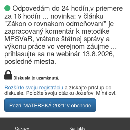
Odpovedám do 24 hodín,v priemere
za 16 hodín ... novinka: v článku
"Zákon o rovnakom odmeňovaní" je
zapracovaný komentár k metodike
MPSVaR, vrátane štátnej správy a
výkonu práce vo verejnom záujme ...
prihlasujte sa na webinár 13.8.2026,
posledné miesta.
Diskusia je uzamknutá.
Rozšírte svoju registráciu
a získajte prístup do
diskusie. Položte svoju otázku Jozefovi Mihálovi.
Pozri 'MATERSKÁ 2021' v obchode
Odkazy
Kontakty