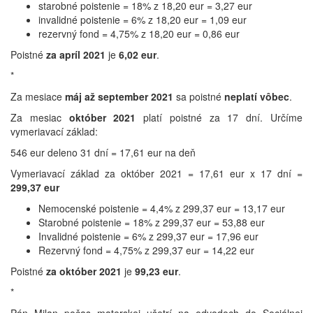
starobné poistenie = 18% z 18,20 eur = 3,27 eur
invalidné poistenie = 6% z 18,20 eur = 1,09 eur
rezervný fond = 4,75% z 18,20 eur = 0,86 eur
Poistné
za apríl 2021
je
6,02 eur
.
*
Za mesiace
máj až september 2021
sa poistné
neplatí vôbec
.
Za mesiac
október 2021
platí poistné za 17 dní. Určíme
vymeriavací základ:
546 eur deleno 31 dní = 17,61 eur na deň
Vymeriavací základ za október 2021 = 17,61 eur x 17 dní =
299,37 eur
Nemocenské poistenie = 4,4% z 299,37 eur = 13,17 eur
Starobné poistenie = 18% z 299,37 eur = 53,88 eur
Invalidné poistenie = 6% z 299,37 eur = 17,96 eur
Rezervný fond = 4,75% z 299,37 eur = 14,22 eur
Poistné
za október 2021
je
99,23 eur
.
*