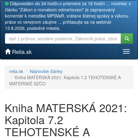
Odpovedám do 24 hodín,v priemere za 16 hodín ... novinka: v
článku "Zákon o rovnakom odmeňovaní" je zapracovaný
komentár k metodike MPSVaR, vrátane štátnej správy a výkonu
práce vo verejnom záujme ... prihlasujte sa na webinár
13.8.2026, posledné miesta.
Relia.sk
Toggl
naviga
relia.sk
Najnovšie články
Kniha MATERSKÁ 2021: Kapitola 7.2 TEHOTENSKÉ A
MATERSKÉ SZČO
Kniha MATERSKÁ 2021:
Kapitola 7.2
TEHOTENSKÉ A