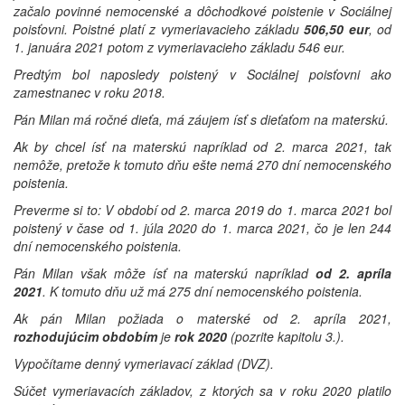
začalo povinné nemocenské a dôchodkové poistenie v Sociálnej
poisťovni. Poistné platí z vymeriavacieho základu
506,50 eur
, od
1. januára 2021 potom z vymeriavacieho základu 546 eur.
Predtým bol naposledy poistený v Sociálnej poisťovni ako
zamestnanec v roku 2018.
Pán Milan má ročné dieťa, má záujem ísť s dieťaťom na materskú.
Ak by chcel ísť na materskú napríklad od 2. marca 2021, tak
nemôže, pretože k tomuto dňu ešte nemá 270 dní nemocenského
poistenia.
Preverme si to: V období od 2. marca 2019 do 1. marca 2021 bol
poistený v čase od 1. júla 2020 do 1. marca 2021, čo je len 244
dní nemocenského poistenia.
Pán Milan však môže ísť na materskú napríklad
od 2. apríla
2021
. K tomuto dňu už má 275 dní nemocenského poistenia.
Ak pán Milan požiada o materské od 2. apríla 2021,
rozhodujúcim obdobím
je
rok 2020
(pozrite kapitolu 3.).
Vypočítame denný vymeriavací základ (DVZ).
Súčet vymeriavacích základov, z ktorých sa v roku 2020 platilo