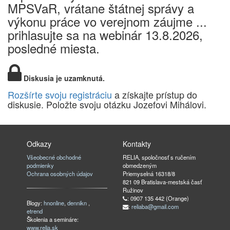
MPSVaR, vrátane štátnej správy a
výkonu práce vo verejnom záujme ...
prihlasujte sa na webinár 13.8.2026,
posledné miesta.
Diskusia je uzamknutá.
Rozšírte svoju registráciu
a získajte prístup do
diskusie. Položte svoju otázku Jozefovi Mihálovi.
Odkazy
Kontakty
Všeobecné obchodné
RELIA, spoločnosť s ručením
podmienky
obmedzeným
Ochrana osobných údajov
Priemyselná 16318/8
821 09 Bratislava-mestská časť
Ružinov
: 0907 135 442 (Orange)
Blogy:
hnonline
,
dennikn
,
:
reliaba@gmail.com
etrend
Školenia a semináre:
www.relia.sk