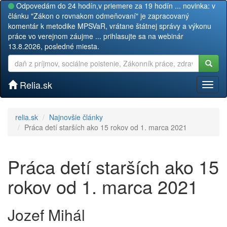
Odpovedám do 24 hodín,v priemere za 19 hodín ... novinka: v
článku "Zákon o rovnakom odmeňovaní" je zapracovaný
komentár k metodike MPSVaR, vrátane štátnej správy a výkonu
práce vo verejnom záujme ... prihlasujte sa na webinár
13.8.2026, posledné miesta.
Relia.sk
Toggl
naviga
relia.sk
Najnovšie články
Práca detí starších ako 15 rokov od 1. marca 2021
Práca detí starších ako 15
rokov od 1. marca 2021
Jozef Mihál