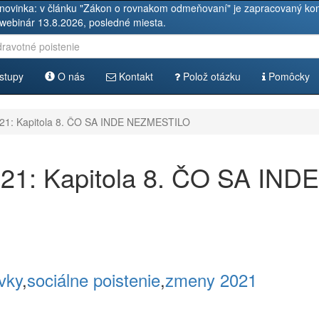
novinka: v článku "Zákon o rovnakom odmeňovaní" je zapracovaný kom
 webinár 13.8.2026, posledné miesta.
stupy
O nás
Kontakt
Polož otázku
Pomôcky
1: Kapitola 8. ČO SA INDE NEZMESTILO
1: Kapitola 8. ČO SA INDE
vky
,
sociálne poistenie
,
zmeny 2021