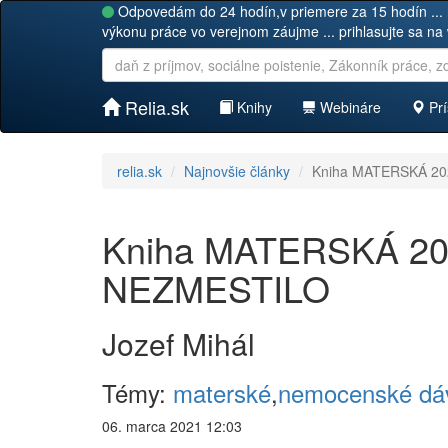
Odpovedám do 24 hodín,v priemere za 15 hodín ... 
výkonu práce vo verejnom záujme ... prihlasujte sa na
Relia.sk
Knihy
Webináre
Prí
relia.sk
Najnovšie články
Kniha MATERSKÁ 202
Kniha MATERSKÁ 202
NEZMESTILO
Jozef Mihál
Témy:
materské
,
nemocenské dá
06. marca 2021 12:03