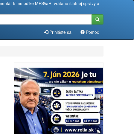
entár k metodike MPSVaR, vrátane štátnej správy a
Prihláste sa
Pomoc