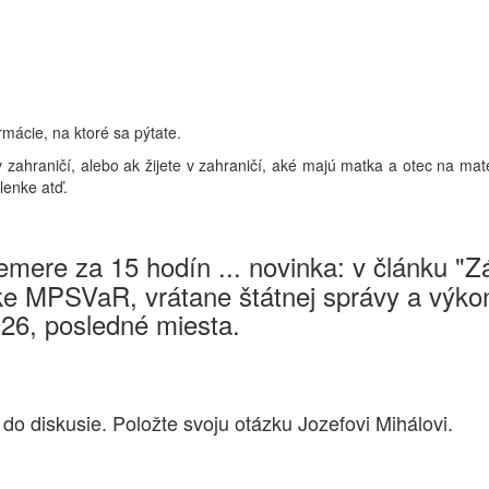
rmácie, na ktoré sa pýtate.
 v zahraničí, alebo ak žijete v zahraničí, aké majú matka a otec na ma
lenke atď.
mere za 15 hodín ... novinka: v článku "
e MPSVaR, vrátane štátnej správy a výkon
026, posledné miesta.
 do diskusie. Položte svoju otázku Jozefovi Mihálovi.