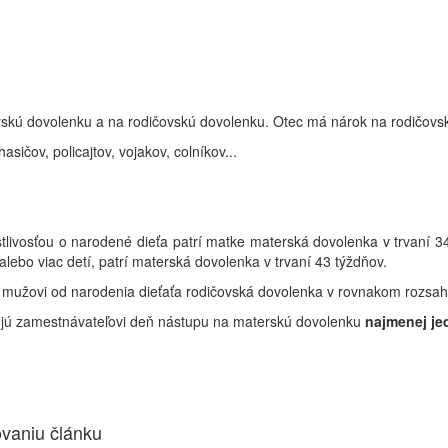
skú dovolenku a na rodičovskú dovolenku. Otec má nárok na rodičovs
čov, policajtov, vojakov, colníkov...
ostlivosťou o narodené dieťa patrí matke materská dovolenka v trvaní 
alebo viac detí, patrí materská dovolenka v trvaní 43 týždňov.
í aj mužovi od narodenia dieťaťa rodičovská dovolenka v rovnakom rozsa
ú zamestnávateľovi deň nástupu na materskú dovolenku
najmenej je
ovaniu článku