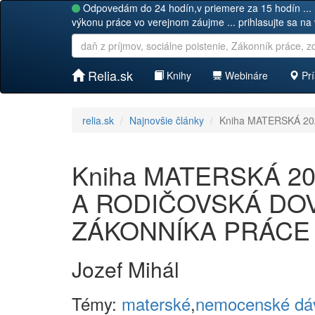
Odpovedám do 24 hodín,v priemere za 15 hodín ... 
výkonu práce vo verejnom záujme ... prihlasujte sa na
Relia.sk
Knihy
Webináre
Prí
relia.sk
Najnovšie články
Kniha MATERSKÁ 20
Kniha MATERSKÁ 202
A RODIČOVSKÁ DO
ZÁKONNÍKA PRÁCE
Jozef Mihál
Témy:
materské
,
nemocenské dá