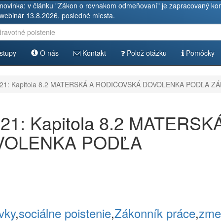
novinka: v článku "Zákon o rovnakom odmeňovaní" je zapracovaný kom
 webinár 13.8.2026, posledné miesta.
stupy
O nás
Kontakt
Polož otázku
Pomôcky
21: Kapitola 8.2 MATERSKÁ A RODIČOVSKÁ DOVOLENKA PODĽA Z
1: Kapitola 8.2 MATERSK
VOLENKA PODĽA
vky
,
sociálne poistenie
,
Zákonník práce
,
zme