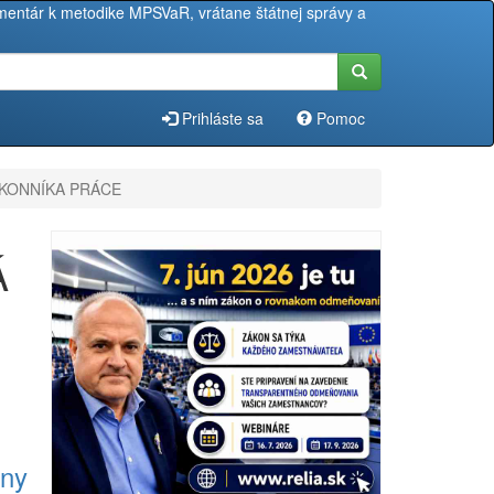
entár k metodike MPSVaR, vrátane štátnej správy a
Prihláste sa
Pomoc
ÁKONNÍKA PRÁCE
Á
ny