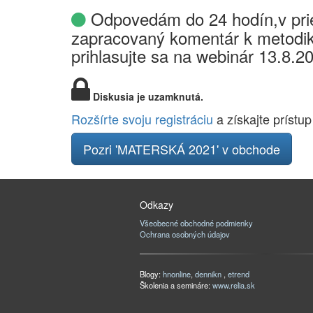
Odpovedám do 24 hodín,v prie
zapracovaný komentár k metodik
prihlasujte sa na webinár 13.8.2
Diskusia je uzamknutá.
Rozšírte svoju registráciu
a získajte prístup
Pozri 'MATERSKÁ 2021' v obchode
Odkazy
Všeobecné obchodné podmienky
Ochrana osobných údajov
Blogy:
hnonline
,
dennikn
,
etrend
Školenia a semináre:
www.relia.sk