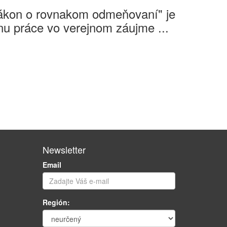
Zákon o rovnakom odmeňovaní" je
u práce vo verejnom záujme ...
Newsletter
Email
Región: