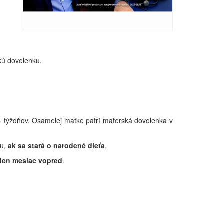
kú dovolenku.
34 týždňov. Osamelej matke patrí materská dovolenka v
hu,
ak sa stará o narodené dieťa
.
den mesiac vopred
.