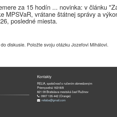
mere za 15 hodín ... novinka: v článku "
e MPSVaR, vrátane štátnej správy a výkon
026, posledné miesta.
 do diskusie. Položte svoju otázku Jozefovi Mihálovi.
Kontakty
RELIA, spoločnosť s ručením obmedzeným
Priemyselná 16318/8
821 09 Bratislava-mestská časť Ružinov
: 0907 135 442 (Orange)
:
reliaba@gmail.com