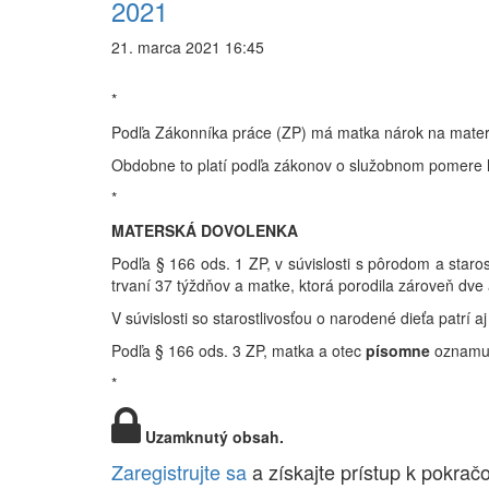
2021
21. marca 2021 16:45
*
Podľa Zákonníka práce (ZP) má matka nárok na mater
Obdobne to platí podľa zákonov o služobnom pomere hasi
*
MATERSKÁ DOVOLENKA
Podľa § 166 ods. 1 ZP, v súvislosti s pôrodom a star
trvaní 37 týždňov a matke, ktorá porodila zároveň dve 
V súvislosti so starostlivosťou o narodené dieťa patr
Podľa § 166 ods. 3 ZP, matka a otec
písomne
oznamuj
*
Uzamknutý obsah.
Zaregistrujte sa
a získajte prístup k pokrač