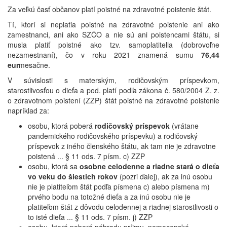
Za veľkú časť občanov platí poistné na zdravotné poistenie štát.
Tí, ktorí si neplatia poistné na zdravotné poistenie ani ako
zamestnanci, ani ako SZČO a nie sú ani poistencami štátu, si
musia platiť poistné ako tzv. samoplatitelia (dobrovoľne
nezamestnaní), čo v roku 2021 znamená sumu
76,44
eur
mesačne.
V súvislosti s materským, rodičovským príspevkom,
starostlivosťou o dieťa a pod. platí podľa zákona č. 580/2004 Z. z.
o zdravotnom poistení (ZZP) štát poistné na zdravotné poistenie
napríklad za:
osobu, ktorá poberá
rodičovský príspevok
(vrátane
pandemického rodičovského príspevku) a rodičovský
príspevok z iného členského štátu, ak tam nie je zdravotne
poistená ... § 11 ods. 7 písm. c) ZZP
osobu, ktorá sa
osobne celodenne a riadne stará o dieťa
vo veku do šiestich rokov
(pozri ďalej), ak za inú osobu
nie je platiteľom štát podľa písmena c) alebo písmena m)
prvého bodu na totožné dieťa a za inú osobu nie je
platiteľom štát z dôvodu celodennej a riadnej starostlivosti o
to isté dieťa ... § 11 ods. 7 písm. j) ZZP