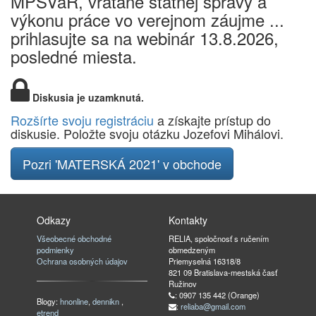
MPSVaR, vrátane štátnej správy a
výkonu práce vo verejnom záujme ...
prihlasujte sa na webinár 13.8.2026,
posledné miesta.
Diskusia je uzamknutá.
Rozšírte svoju registráciu
a získajte prístup do
diskusie. Položte svoju otázku Jozefovi Mihálovi.
Pozri 'MATERSKÁ 2021' v obchode
Odkazy
Kontakty
Všeobecné obchodné
RELIA, spoločnosť s ručením
podmienky
obmedzeným
Ochrana osobných údajov
Priemyselná 16318/8
821 09 Bratislava-mestská časť
Ružinov
: 0907 135 442 (Orange)
Blogy:
hnonline
,
dennikn
,
:
reliaba@gmail.com
etrend