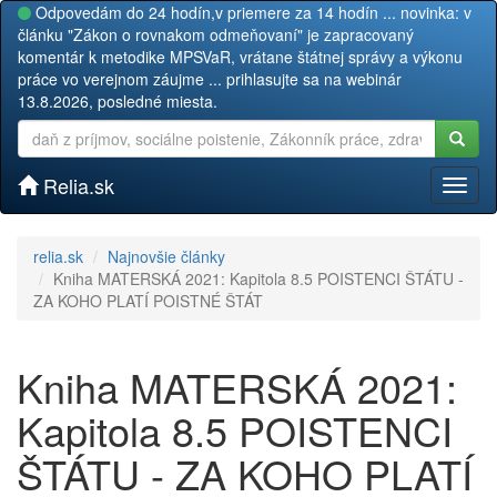
Odpovedám do 24 hodín,v priemere za 14 hodín ... novinka: v
článku "Zákon o rovnakom odmeňovaní" je zapracovaný
komentár k metodike MPSVaR, vrátane štátnej správy a výkonu
práce vo verejnom záujme ... prihlasujte sa na webinár
13.8.2026, posledné miesta.
Relia.sk
Toggl
naviga
relia.sk
Najnovšie články
Kniha MATERSKÁ 2021: Kapitola 8.5 POISTENCI ŠTÁTU -
ZA KOHO PLATÍ POISTNÉ ŠTÁT
Kniha MATERSKÁ 2021:
Kapitola 8.5 POISTENCI
ŠTÁTU - ZA KOHO PLATÍ