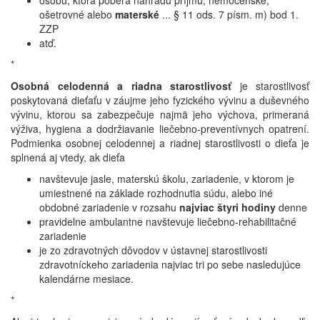
osobu, ktorá poberá náhradu príjmu, nemocenské,
ošetrovné alebo
materské
... § 11 ods. 7 písm. m) bod 1.
ZZP
atď.
*
Osobná celodenná a riadna starostlivosť
je starostlivosť
poskytovaná dieťaťu v záujme jeho fyzického vývinu a duševného
vývinu, ktorou sa zabezpečuje najmä jeho výchova, primeraná
výživa, hygiena a dodržiavanie liečebno-preventívnych opatrení.
Podmienka osobnej celodennej a riadnej starostlivosti o dieťa je
splnená aj vtedy, ak dieťa
navštevuje jasle, materskú školu, zariadenie, v ktorom je
umiestnené na základe rozhodnutia súdu, alebo iné
obdobné zariadenie v rozsahu
najviac štyri hodiny
denne
pravidelne ambulantne navštevuje liečebno-rehabilitačné
zariadenie
je zo zdravotných dôvodov v ústavnej starostlivosti
zdravotníckeho zariadenia najviac tri po sebe nasledujúce
kalendárne mesiace.
*