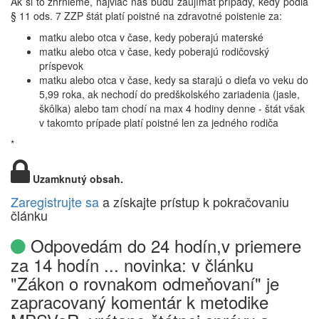
Ak si to zhrnieme, najviac nás budú zaujímať prípady, kedy podľa
§ 11 ods. 7 ZZP štát platí poistné na zdravotné poistenie za:
matku alebo otca v čase, kedy poberajú materské
matku alebo otca v čase, kedy poberajú rodičovský
príspevok
matku alebo otca v čase, kedy sa starajú o dieťa vo veku do
5,99 roka, ak nechodí do predškolského zariadenia (jasle,
škôlka) alebo tam chodí na max 4 hodiny denne - štát však
v takomto prípade platí poistné len za jedného rodiča
*
Uzamknutý obsah.
Zaregistrujte sa
a získajte prístup k pokračovaniu
článku
Odpovedám do 24 hodín,v priemere
za 14 hodín ... novinka: v článku
"Zákon o rovnakom odmeňovaní" je
zapracovaný komentár k metodike