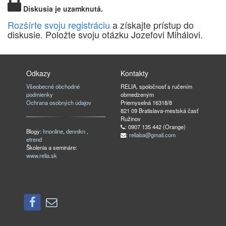
Diskusia je uzamknutá.
Rozšírte svoju registráciu
a získajte prístup do
diskusie. Položte svoju otázku Jozefovi Mihálovi.
Odkazy
Kontakty
Všeobecné obchodné
RELIA, spoločnosť s ručením
podmienky
obmedzeným
Ochrana osobných údajov
Priemyselná 16318/8
821 09 Bratislava-mestská časť
Ružinov
: 0907 135 442 (Orange)
Blogy:
hnonline
,
dennikn
,
:
reliaba@gmail.com
etrend
Školenia a semináre:
www.relia.sk