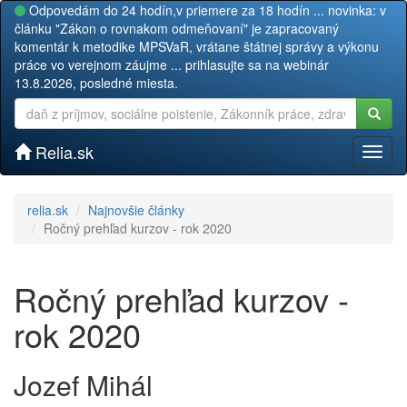
Odpovedám do 24 hodín,v priemere za 18 hodín ... novinka: v
článku "Zákon o rovnakom odmeňovaní" je zapracovaný
komentár k metodike MPSVaR, vrátane štátnej správy a výkonu
práce vo verejnom záujme ... prihlasujte sa na webinár
13.8.2026, posledné miesta.
Relia.sk
Toggl
naviga
relia.sk
Najnovšie články
Ročný prehľad kurzov - rok 2020
Ročný prehľad kurzov -
rok 2020
Jozef Mihál