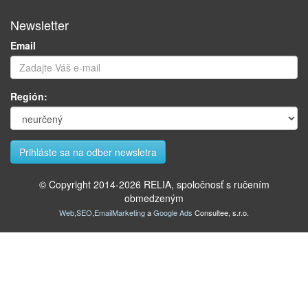
Newsletter
Email
Región:
© Copyright 2014-
2026
RELIA, spoločnosť s ručením
obmedzeným
Web
,
SEO
,
EmailMarketing
a
Google Ads
Consultee, s.r.o.