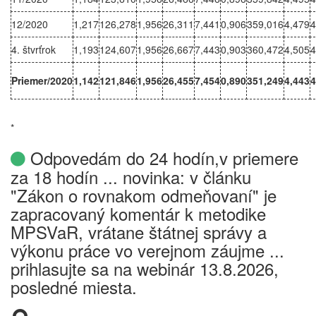
12/2020
1,217
126,278
1,956
26,311
7,441
0,906
359,016
4,479
4
4. štvrťrok
1,193
124,607
1,956
26,667
7,443
0,903
360,472
4,505
4
Priemer/2020
1,142
121,846
1,956
26,455
7,454
0,890
351,249
4,443
4
*
Odpovedám do 24 hodín,v priemere
za 18 hodín ... novinka: v článku
"Zákon o rovnakom odmeňovaní" je
zapracovaný komentár k metodike
MPSVaR, vrátane štátnej správy a
výkonu práce vo verejnom záujme ...
prihlasujte sa na webinár 13.8.2026,
posledné miesta.