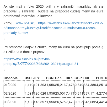
Ak ste mali v roku 2020 príjmy v zahraničí, napríklad ak ste
pracovali v zahraničí, budete na prepočet cudzej meny na eurá
potrebovať informáciu o kurzoch.
Zdroj:
www.nbs.sk
,
https://www.nbs.sk/sk/abc/statisticke-udaje-
n/financne-trhy/kurzovy-listok/mesacne-kumulativne-a-rocne-
prehlady-kurzov
*
Pri prepočte údajov z cudzej meny na eurá sa postupuje podľa §
31 zákona o dani z príjmov:
https://www.slov-lex.sk/pravne-
predpisy/SK/ZZ/2003/595/20210301#paragraf-31
*
Obdobie
USD
JPY
BGN
CZK
DKK
GBP
HUF
PLN
01/2020
1,110
121,363
1,956
25,216
7,473
0,849
334,380
4,251
4
02/2020
1,091
120,026
1,956
25,051
7,471
0,841
337,171
4,277
4
03/2020
1,106
118,897
1,956
26,575
7,470
0,895
345,682
4,441
4