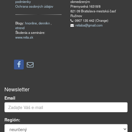
podmienky
obmedzeným
Ochrana osobných údajov
Priemyselná 16318/8
821 09 Bratislava-mestská časť
Ružinov
: 0907 135 442 (Orange)
Blogy:
hnonline
,
dennikn
,
:
reliaba@gmail.com
etrend
Školenia a semináre:
www.relia.sk
Newsletter
Email
Región: