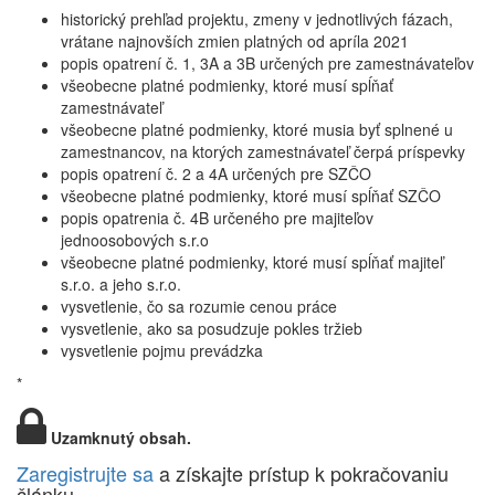
historický prehľad projektu, zmeny v jednotlivých fázach,
vrátane najnovších zmien platných od apríla 2021
popis opatrení č. 1, 3A a 3B určených pre zamestnávateľov
všeobecne platné podmienky, ktoré musí spĺňať
zamestnávateľ
všeobecne platné podmienky, ktoré musia byť splnené u
zamestnancov, na ktorých zamestnávateľ čerpá príspevky
popis opatrení č. 2 a 4A určených pre SZČO
všeobecne platné podmienky, ktoré musí spĺňať SZČO
popis opatrenia č. 4B určeného pre majiteľov
jednoosobových s.r.o
všeobecne platné podmienky, ktoré musí spĺňať majiteľ
s.r.o. a jeho s.r.o.
vysvetlenie, čo sa rozumie cenou práce
vysvetlenie, ako sa posudzuje pokles tržieb
vysvetlenie pojmu prevádzka
*
Uzamknutý obsah.
Zaregistrujte sa
a získajte prístup k pokračovaniu
článku