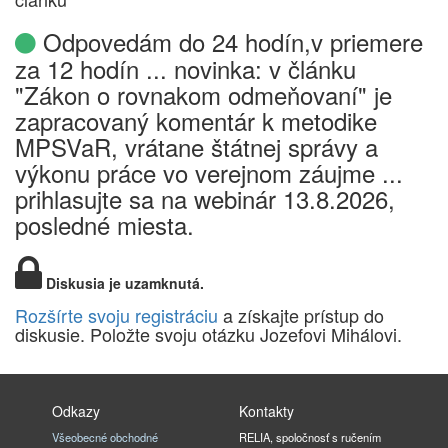
Odpovedám do 24 hodín,v priemere
za 12 hodín ... novinka: v článku
"Zákon o rovnakom odmeňovaní" je
zapracovaný komentár k metodike
MPSVaR, vrátane štátnej správy a
výkonu práce vo verejnom záujme ...
prihlasujte sa na webinár 13.8.2026,
posledné miesta.
Diskusia je uzamknutá.
Rozšírte svoju registráciu
a získajte prístup do
diskusie. Položte svoju otázku Jozefovi Mihálovi.
Odkazy
Kontakty
Všeobecné obchodné
RELIA, spoločnosť s ručením