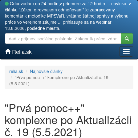
Odpovedám do 24 hodín,v priemere za 12 hodín ... novinka: v
článku "Zákon o rovnakom odmeňovaní" je zapracovaný
komentár k metodike MPSVaR, vrátane štátnej správy a výkonu
práce vo verejnom záujme ... prihlasujte sa na webinár
13.8.2026, posledné miesta.
Relia.sk
Toggl
naviga
relia.sk
Najnovšie články
"Prvá pomoc++" komplexne po Aktualizácii č. 19
(5.5.2021)
"Prvá pomoc++"
komplexne po Aktualizácii
č. 19 (5.5.2021)