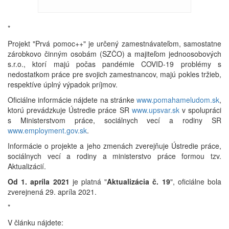
*
Projekt "Prvá pomoc++" je určený zamestnávateľom, samostatne
zárobkovo činným osobám (SZČO) a majiteľom jednoosobových
s.r.o., ktorí majú počas pandémie COVID-19 problémy s
nedostatkom práce pre svojich zamestnancov, majú pokles tržieb,
respektíve úplný výpadok príjmov.
Oficiálne informácie nájdete na stránke
www.pomahameludom.sk
,
ktorú prevádzkuje Ústredie práce SR
www.upsvar.sk
v spolupráci
s Ministerstvom práce, sociálnych vecí a rodiny SR
www.employment.gov.sk
.
Informácie o projekte a jeho zmenách zverejňuje Ústredie práce,
sociálnych vecí a rodiny a ministerstvo práce formou tzv.
Aktualizácií.
Od 1. apríla 2021
je platná "
Aktualizácia č. 19
", oficiálne bola
zverejnená 29. apríla 2021.
*
V článku nájdete: