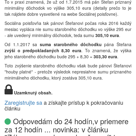
To v praxi znamená, že už od 1.7.2015 má pán Štefan priznaný
minimálny dôchodok vo výške 305,10 eura (detaily prečo to je
tak nájdete dobre vysvetlené na webe Sociálnej poisťovne).
Sociálna poisťovňa tak pánovi Štefanovi počas roka 2016 každý
mesiac vypláca nie sumu starobného dôchodku vo výške 295 eur
- ale uvedený minimálny dôchodok, teda sumu
305,10 eura
.
Od 1.1.2017 sa
suma starobného dôchodku
pána Štefana
zvýši o predpokladaných 8,30 eura
. To znamená, že výška
jeho starobného dôchodku bude 295 + 8,30 =
303,30 eura
.
Toto zvýšenie starobného dôchodku však bude pánovi Štefanovi
"houby platné" - pretože výsledok nepresiahne sumu priznaného
minimálneho dôchodku, ktorý zostáva 305,10 eura.
Uzamknutý obsah.
Zaregistrujte sa
a získajte prístup k pokračovaniu
článku
Odpovedám do 24 hodín,v priemere
za 12 hodín ... novinka: v článku