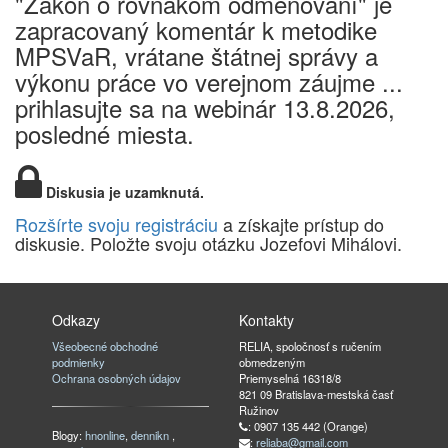
"Zákon o rovnakom odmeňovaní" je
zapracovaný komentár k metodike
MPSVaR, vrátane štátnej správy a
výkonu práce vo verejnom záujme ...
prihlasujte sa na webinár 13.8.2026,
posledné miesta.
Diskusia je uzamknutá.
Rozšírte svoju registráciu
a získajte prístup do
diskusie. Položte svoju otázku Jozefovi Mihálovi.
Odkazy
Kontakty
Všeobecné obchodné
RELIA, spoločnosť s ručením
podmienky
obmedzeným
Ochrana osobných údajov
Priemyselná 16318/8
821 09 Bratislava-mestská časť
Ružinov
: 0907 135 442 (Orange)
Blogy:
hnonline
,
dennikn
,
:
reliaba@gmail.com