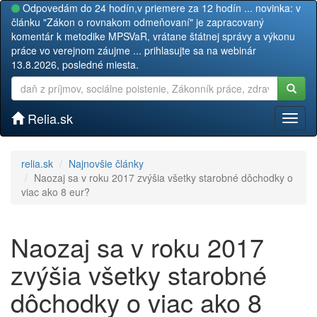
Odpovedám do 24 hodín,v priemere za 12 hodín ... novinka: v
článku "Zákon o rovnakom odmeňovaní" je zapracovaný
komentár k metodike MPSVaR, vrátane štátnej správy a výkonu
práce vo verejnom záujme ... prihlasujte sa na webinár
13.8.2026, posledné miesta.
Relia.sk
Toggl
naviga
relia.sk
Najnovšie články
Naozaj sa v roku 2017 zvýšia všetky starobné dôchodky o
viac ako 8 eur?
Naozaj sa v roku 2017
zvýšia všetky starobné
dôchodky o viac ako 8