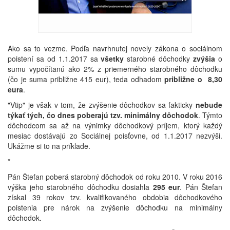
Ako sa to vezme. Podľa navrhnutej novely zákona o sociálnom
poistení sa od 1.1.2017 sa
všetky
starobné dôchodky
zvýšia
o
sumu vypočítanú ako 2% z priemerného starobného dôchodku
(čo je suma približne 415 eur), teda odhadom
približne o 8,30
eura
.
"Vtip" je však v tom, že zvýšenie dôchodkov sa fakticky
nebude
týkať tých, čo dnes poberajú tzv. minimálny dôchodok
. Týmto
dôchodcom sa až na výnimky dôchodkový príjem, ktorý každý
mesiac dostávajú zo Sociálnej poisťovne, od 1.1.2017 nezvýši.
Ukážme si to na príklade.
*
Pán Štefan poberá starobný dôchodok od roku 2010. V roku 2016
výška jeho starobného dôchodku dosiahla
295 eur
. Pán Štefan
získal 39 rokov tzv. kvalifikovaného obdobia dôchodkového
poistenia pre nárok na zvýšenie dôchodku na minimálny
dôchodok.