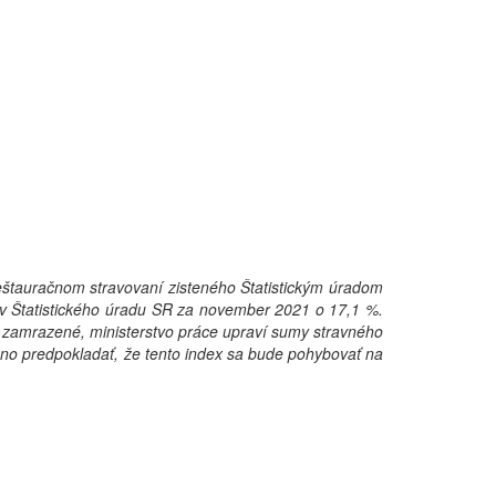
eštauračnom stravovaní zisteného Štatistickým úradom
jov Štatistického úradu SR za november 2021 o 17,1 %.
 zamrazené, ministerstvo práce upraví sumy stravného
žno predpokladať, že tento index sa bude pohybovať na