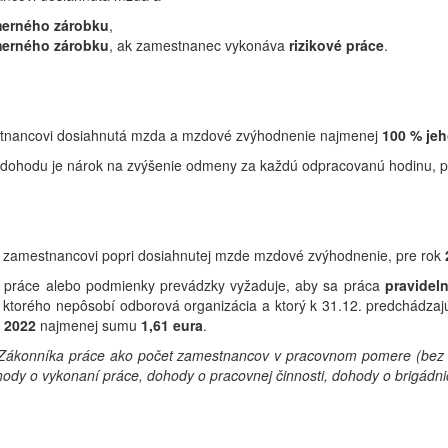
merného zárobku
,
merného zárobku
, ak zamestnanec vykonáva
rizikové práce
.
mestnancovi dosiahnutá mzda a mzdové zvýhodnenie najmenej
100 % je
na dohodu je nárok na zvýšenie odmeny za každú odpracovanú hodinu, 
í zamestnancovi popri dosiahnutej mzde mzdové zvýhodnenie, pre rok
 práce alebo podmienky prevádzky vyžaduje, aby sa práca
pravidel
 u ktorého nepôsobí odborová organizácia a ktorý k 31.12. predchádz
k
2022
najmenej sumu
1,61
eura
.
ákonníka práce ako počet zamestnancov v pracovnom pomere (bez o
 o vykonaní práce, dohody o pracovnej činnosti, dohody o brigádnick