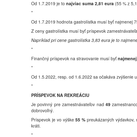
Od 1.7.2019 je to
najviac suma
2,81 eura
(55 % z 5,1
*
Od 1.7.2019 hodnota gastrolístka musí byť najmenej 7
Z ceny gastrolístka musí byť príspevok zamestnávateľ
Napríklad pri cene gastrolístka 3,83 eura je to najmene
*
Finančný príspevok na stravovanie musí byť
najmenej
*
Od 1.5.2022, resp. od 1.6.2022 sa očakáva zvýšenie
*
PRÍSPEVOK NA REKREÁCIU
Je povinný pre zamestnávateľov nad
49
zamestnancov
dobrovoľný.
Príspevok je vo výške
55 %
preukázaných výdavkov, 
kráti.
*