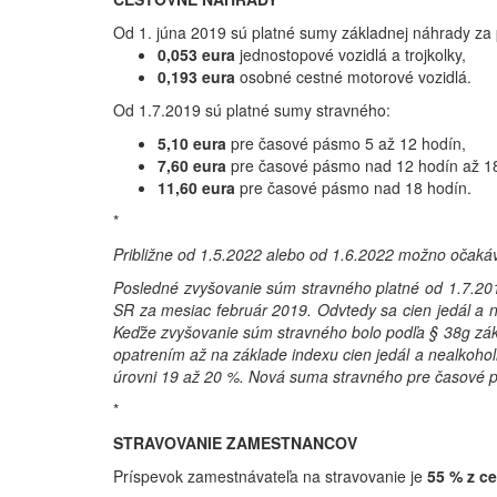
Od 1. júna 2019 sú platné sumy základnej náhrady za 
0,053 eura
jednostopové vozidlá a trojkolky,
0,193 eura
osobné cestné motorové vozidlá.
Od 1.7.2019 sú platné sumy stravného:
5,10
eura
pre časové pásmo 5 až 12 hodín,
7,60
eura
pre časové pásmo nad 12 hodín až 18
11,60
eura
pre časové pásmo nad 18 hodín.
*
Približne od 1.5.2022 alebo od 1.6.2022 možno očakáv
Posledné zvyšovanie súm stravného platné od 1.7.201
SR za mesiac február 2019. Odvtedy sa cien jedál a n
Keďže zvyšovanie súm stravného bolo podľa § 38g zák
opatrením až na základe indexu cien jedál a nealkoho
úrovni 19 až 20 %. Nová suma stravného pre časové 
*
STRAVOVANIE ZAMESTNANCOV
Príspevok zamestnávateľa na stravovanie je
55 % z ce