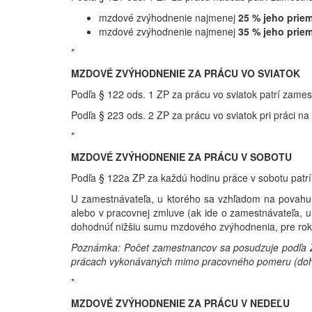
mzdové zvýhodnenie najmenej
25 % jeho prie
mzdové zvýhodnenie najmenej
35 % jeho prie
*
MZDOVÉ ZVÝHODNENIE ZA PRÁCU VO SVIATOK
Podľa § 122 ods. 1 ZP za prácu vo sviatok patrí za
Podľa § 223 ods. 2 ZP za prácu vo sviatok pri práci 
*
MZDOVÉ ZVÝHODNENIE ZA PRÁCU V SOBOTU
Podľa § 122a ZP za každú hodinu práce v sobotu patr
U zamestnávateľa, u ktorého sa vzhľadom na povahu
alebo v pracovnej zmluve (ak ide o zamestnávateľa,
dohodnúť nižšiu sumu mzdového zvýhodnenia, pre ro
Poznámka: Počet zamestnancov sa posudzuje podľa Z
prácach vykonávaných mimo pracovného pomeru (dohody
*
MZDOVÉ ZVÝHODNENIE ZA PRÁCU V NEDEĽU