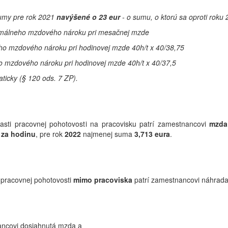
sumy pre rok 2021
navýšené o 23 eur
- o sumu, o ktorú sa oproti rok
nimálneho mzdového nároku pri mesačnej mzde
ho mzdového nároku pri hodinovej mzde 40h/t x 40/38,75
o mzdového nároku pri hodinovej mzde 40h/t x 40/37,5
ticky (§ 120 ods. 7 ZP).
asti pracovnej pohotovosti na pracovisku patrí zamestnancovi
mzda
 za hodinu
, pre rok
2022
najmenej suma
3,713
eura
.
i pracovnej pohotovosti
mimo pracoviska
patrí zamestnancovi náhrada
ancovi dosiahnutá mzda a