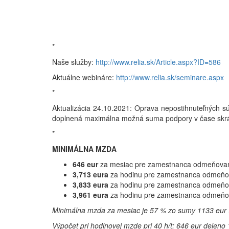
*
Naše služby:
http://www.relia.sk/Article.aspx?ID=586
Aktuálne webináre:
http://www.relia.sk/seminare.aspx
*
Aktualizácia 24.10.2021: Oprava nepostihnuteľných 
doplnená maximálna možná suma podpory v čase skráte
*
MINIMÁLNA MZDA
646 eur
za mesiac pre zamestnanca odmeňov
3,713 eura
za hodinu pre zamestnanca odmeňo
3,833 eura
za hodinu pre zamestnanca odmeňo
3,961 eura
za hodinu pre zamestnanca odmeňo
Minimálna mzda za mesiac je 57 % zo sumy 1133 eur (
Výpočet pri hodinovej mzde pri 40 h/t: 646 eur deleno