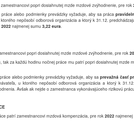
í zamestnancovi popri dosiahnutej mzde mzdové zvýhodnenie, pre rok
 práce alebo podmienky prevádzky vyžaduje, aby sa práca
pravidel
 u ktorého nepôsobí odborová organizácia a ktorý k 31.12. predchádz
k
2022
najmenej sumu
3,22
eura
.
zamestnancovi popri dosiahnutej mzde mzdové zvýhodnenie, pre rok
2
u
, tak za každú hodinu nočnej práce mu patrí popri dosiahnutej mzde
 práce alebo podmienky prevádzky vyžaduje, aby sa
prevažná časť p
návateľa, u ktorého nepôsobí odborová organizácia a ktorý k 31.1
nenia. Avšak ak nejde o zamestnanca vykonávajúceho rizikovú prácu
CE
áce patrí zamestnancovi mzdová kompenzácia, pre rok
2022
najmene