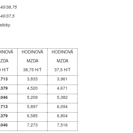
 40/38,75
 40/37,5
ticky.
INOVÁ
HODINOVÁ
HODINOVÁ
ZDA
MZDA
MZDA
0 H/T
38,75 H/T
37,5 H/T
,713
3,833
3,961
,379
4,520
4,671
,046
5,209
5,382
,713
5,897
6,094
,379
6,585
6,804
,046
7,273
7,516