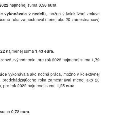
2022
najmenej suma
3,58
eura
.
ne vykonávala v nedeľu
, možno v kolektívnej zmluve
ajúceho roka zamestnával menej ako 20 zamestnancov)
022
najmenej suma
1,43
eura
.
 mzdové zvýhodnenie, pre rok
2022
najmenej suma
1,79
ráce
vykonávala ako nočná práca, možno v kolektívnej
2. predchádzajúceho roka zamestnával menej ako 20
, pre rok
2022
najmenej sumu
1,25
eura
.
j suma
0,72
eura
.