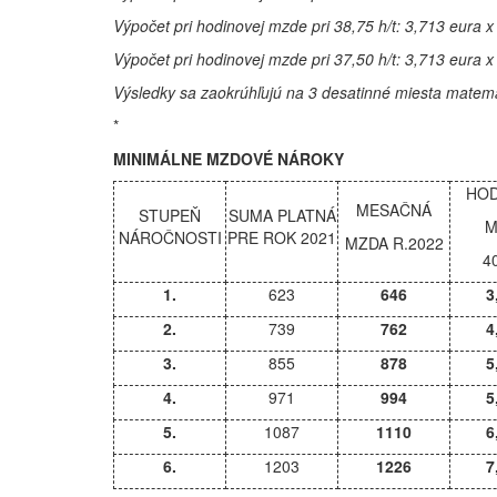
Výpočet pri hodinovej mzde pri 38,75 h/t: 3,713 eura x
Výpočet pri hodinovej mzde pri 37,50 h/t: 3,713 eura x
Výsledky sa zaokrúhľujú na 3 desatinné miesta matema
*
MINIMÁLNE MZDOVÉ NÁROKY
HOD
MESAČNÁ
STUPEŇ
SUMA PLATNÁ
M
NÁROČNOSTI
PRE ROK 2021
MZDA R.2022
4
1.
623
646
3
2.
739
762
4
3.
855
878
5
4.
971
994
5
5.
1087
1110
6
6.
1203
1226
7