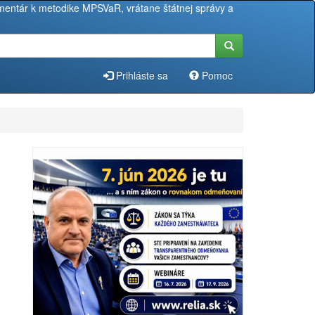
entár k metodike MPSVaR, vrátane štátnej správy a
Prihláste sa
Pomoc