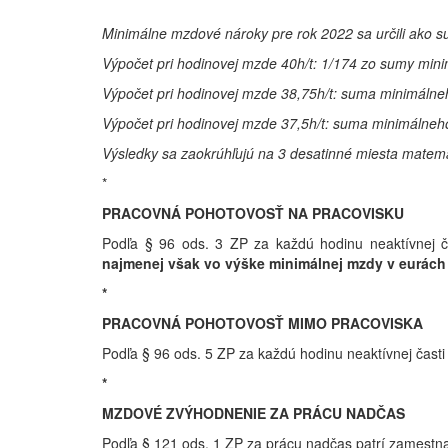
Minimálne mzdové nároky pre rok 2022 sa určili ako 
Výpočet pri hodinovej mzde 40h/t: 1/174 zo sumy mi
Výpočet pri hodinovej mzde 38,75h/t: suma minimálne
Výpočet pri hodinovej mzde 37,5h/t: suma minimálneh
Výsledky sa zaokrúhľujú na 3 desatinné miesta matema
*
PRACOVNÁ POHOTOVOSŤ NA PRACOVISKU
Podľa § 96 ods. 3 ZP za každú hodinu neaktívnej č
najmenej však vo výške minimálnej mzdy v eurách
*
PRACOVNÁ POHOTOVOSŤ MIMO PRACOVISKA
Podľa § 96 ods. 5 ZP za každú hodinu neaktívnej čast
*
MZDOVÉ ZVÝHODNENIE ZA PRÁCU NADČAS
Podľa § 121 ods. 1 ZP za prácu nadčas patrí zamestn