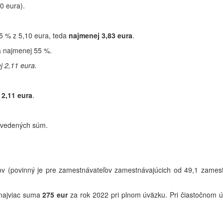
0 eura).
5 % z 5,10 eura, teda
najmenej 3,83 eura
.
a najmenej 55 %.
j 2,11 eura.
 2,11 eura
.
 uvedených súm.
 (povinný je pre zamestnávateľov zamestnávajúcich od 49,1 zames
najviac suma
275
eur
za rok 2022 pri plnom úväzku. Pri čiastočnom 