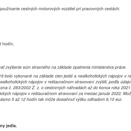
používanie cestných motorových vozidiel pri pracovných cestách:
 hodín,
ať zvýšenie súm stravného na základe opatrenia ministerstva práce.
9 bolo vykonané na základe cien jedál a nealkoholických nápojov v r
ealkoholických nápojov v reštauračnom stravovaní zvýšili, podľa úda
ona č. 283/2002 Z. z. o cestovných náhradách až do konca roka 2021
lických nápojov v reštauračnom stravovaní za mesiac január 2022. Mo
pásmo 5 až 12 hodín tak môže dosiahnuť výšku odhadom 6,10 eur.
ny jedla.