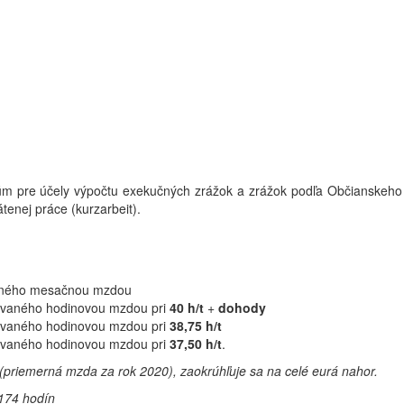
súm pre účely výpočtu exekučných zrážok a zrážok podľa Občianskeho
nej práce (kurzarbeit).
aného mesačnou mzdou
vaného hodinovou mzdou pri
40 h/t
+
dohody
vaného hodinovou mzdou pri
38,75 h/t
vaného hodinovou mzdou pri
37,50 h/t
.
priemerná mzda za rok 2020), zaokrúhľuje sa na celé eurá nahor.
 174 hodín