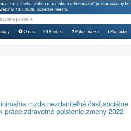
novinka: v článku "Zákon o rovnakom odmeňovaní" je zapracovaný kom
 webinár 13.8.2026, posledné miesta.
stupy
O nás
Kontakt
Polož otázku
Pomôcky
inimalna mzda
,
nezdaniteľná časť
,
sociálne
k práce
,
zdravotné poistenie
,
zmeny 2022