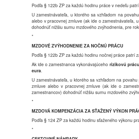
Podľa § 122b ZP za každú hodinu práce v nedeľu patr
U zamestnávateľa, u ktorého sa vzhľadom na povahu
alebo v pracovnej zmluve (ak ide o zamestnávateľa,
dohodnúť nižšiu sumu mzdového zvýhodnenia, pre ro
*
MZDOVÉ ZVÝHODNENIE ZA NOČNÚ PRÁCU
Podľa § 122b ZP za každú hodinu nočnej práce patrí 
Ak ide o zamestnanca vykonávajúceho
rizikovú prác
eura
.
U zamestnávateľa, u ktorého sa vzhľadom na povahu
zmluve alebo v pracovnej zmluve (ak ide o zamest
zamestnancov) dohodnúť nižšiu sumu mzdového zvýhod
*
MZDOVÁ KOMPENZÁCIA ZA SŤAŽENÝ VÝKON PRÁ
Podľa § 124 ZP za každú hodinu sťaženého výkonu pr
*
CESTOVNÉ NÁHRADY