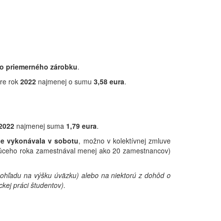
ho priemerného zárobku
.
pre rok
2022
najmenej o sumu
3,58
eura
.
2022
najmenej suma
1,79
eura
.
ne vykonávala v sobotu
, možno v kolektívnej zmluve
ajúceho roka zamestnával menej ako 20 zamestnancov)
hľadu na výšku úväzku) alebo na niektorú z dohôd o
ej práci študentov).