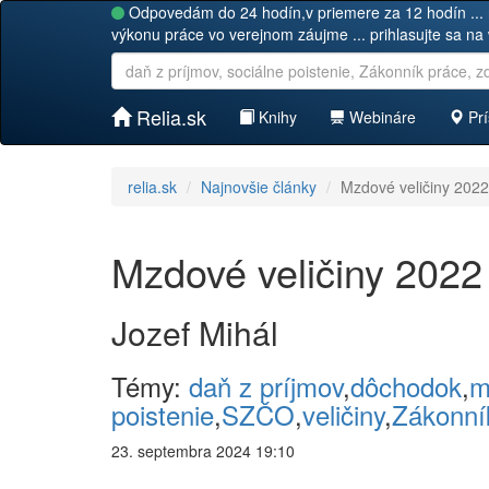
Odpovedám do 24 hodín,v priemere za 12 hodín ... 
výkonu práce vo verejnom záujme ... prihlasujte sa na
Relia.sk
Knihy
Webináre
Prí
relia.sk
Najnovšie články
Mzdové veličiny 2022
Mzdové veličiny 2022
Jozef Mihál
Témy:
daň z príjmov
,
dôchodok
,
m
poistenie
,
SZČO
,
veličiny
,
Zákonní
23. septembra 2024 19:10