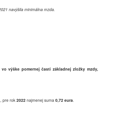
u 2021 navýšila minimálna mzda.
 vo výške pomernej časti základnej zložky mzdy,
, pre rok
2022
najmenej suma
0,72
eura
.