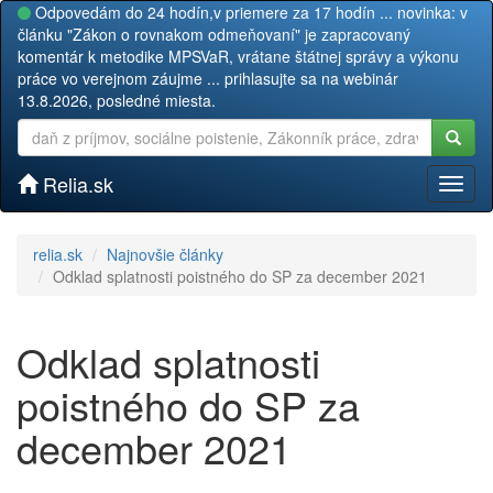
Odpovedám do 24 hodín,v priemere za 17 hodín ... novinka: v
článku "Zákon o rovnakom odmeňovaní" je zapracovaný
komentár k metodike MPSVaR, vrátane štátnej správy a výkonu
práce vo verejnom záujme ... prihlasujte sa na webinár
13.8.2026, posledné miesta.
Relia.sk
Toggl
naviga
relia.sk
Najnovšie články
Odklad splatnosti poistného do SP za december 2021
Odklad splatnosti
poistného do SP za
december 2021