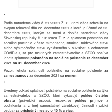
*
Podľa nariadenia vlády č. 517/2021 Z. z., ktoré vláda schválila na
svojom rokovaní dňa 22. decembra 2021 a ktoré je účinné od 23.
decembra 2021, ktorým sa mení a dopĺňa nariadenie vlády
Slovenskej republiky č. 131/2020 Z. z. o splatnosti poistného na
sociálne poistenie v čase mimoriadnej situácie, núdzového stavu
alebo výnimočného stavu vyhláseného v súvislosti s ochorením
COVID-19, sa pre niektorých zamestnávateľov a SZČO posúva
lehota splatnosti
poistného na sociálne poistenie za december
2021 na 31. december 2024
.
Pozor, lehota splatnosti poistného na sociálne poistenie
za
zamestnancov
za december 2021 sa
nemení
.
*
Uvedený odklad splatnosti poistného na sociálne poistenie sa týka
zamestnávateľov a SZČO, ktorí vykazujú
pokles čistého
obratu
(právnická osoba), respektíve
pokles príjmov
z
podnikania a z inej samostatnej zárobkovej činnosti (fyzická
osoba)
za príslušný mesiac
o 40 % a viac
.