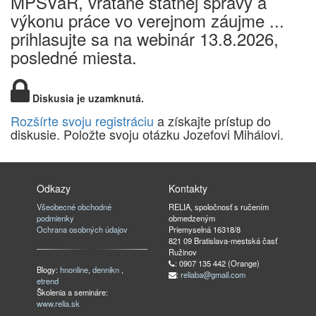
MPSVaR, vrátane štátnej správy a
výkonu práce vo verejnom záujme ...
prihlasujte sa na webinár 13.8.2026,
posledné miesta.
Diskusia je uzamknutá.
Rozšírte svoju registráciu
a získajte prístup do
diskusie. Položte svoju otázku Jozefovi Mihálovi.
Odkazy
Kontakty
Všeobecné obchodné
RELIA, spoločnosť s ručením
podmienky
obmedzeným
Ochrana osobných údajov
Priemyselná 16318/8
821 09 Bratislava-mestská časť
Ružinov
: 0907 135 442 (Orange)
Blogy:
hnonline
,
dennikn
,
:
reliaba@gmail.com
etrend
Školenia a semináre:
www.relia.sk