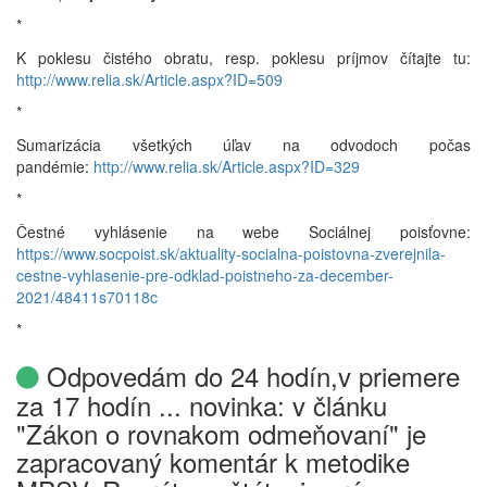
*
K poklesu čistého obratu, resp. poklesu príjmov čítajte tu:
http://www.relia.sk/Article.aspx?ID=509
*
Sumarizácia všetkých úľav na odvodoch počas
pandémie:
http://www.relia.sk/Article.aspx?ID=329
*
Čestné vyhlásenie na webe Sociálnej poisťovne:
https://www.socpoist.sk/aktuality-socialna-poistovna-zverejnila-
cestne-vyhlasenie-pre-odklad-poistneho-za-december-
2021/48411s70118c
*
Odpovedám do 24 hodín,v priemere
za 17 hodín ... novinka: v článku
"Zákon o rovnakom odmeňovaní" je
zapracovaný komentár k metodike