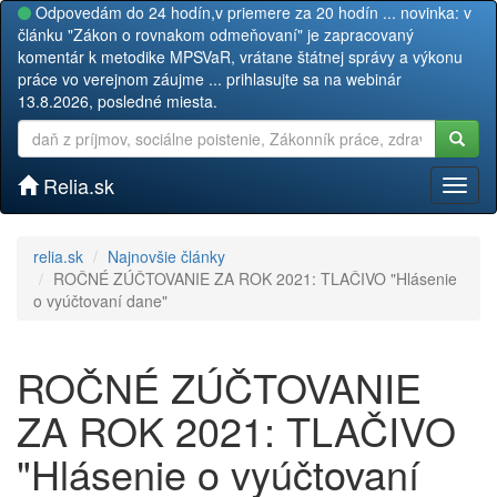
Odpovedám do 24 hodín,v priemere za 20 hodín ... novinka: v
článku "Zákon o rovnakom odmeňovaní" je zapracovaný
komentár k metodike MPSVaR, vrátane štátnej správy a výkonu
práce vo verejnom záujme ... prihlasujte sa na webinár
13.8.2026, posledné miesta.
Relia.sk
Toggl
naviga
relia.sk
Najnovšie články
ROČNÉ ZÚČTOVANIE ZA ROK 2021: TLAČIVO "Hlásenie
o vyúčtovaní dane"
ROČNÉ ZÚČTOVANIE
ZA ROK 2021: TLAČIVO
"Hlásenie o vyúčtovaní