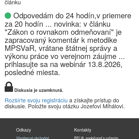
článku
Odpovedám do 24 hodín,v priemere
za 20 hodín ... novinka: v článku
"Zákon o rovnakom odmeňovaní" je
zapracovaný komentár k metodike
MPSVaR, vrátane štátnej správy a
výkonu práce vo verejnom záujme ...
prihlasujte sa na webinár 13.8.2026,
posledné miesta.
Diskusia je uzamknutá.
Rozšírte svoju registráciu
a získajte prístup do
diskusie. Položte svoju otázku Jozefovi Mihálovi.
Odkazy
Kontakty
Všeobecné obchodné
RELIA, spoločnosť s ručením