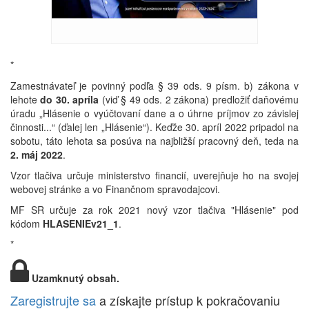
*
Zamestnávateľ je povinný podľa § 39 ods. 9 písm. b) zákona v
lehote
do 30. apríla
(viď § 49 ods. 2 zákona) predložiť daňovému
úradu „Hlásenie o vyúčtovaní dane a o úhrne príjmov zo závislej
činnosti...“ (ďalej len „Hlásenie“). Keďže 30. apríl 2022 pripadol na
sobotu, táto lehota sa posúva na najbližší pracovný deň, teda na
2. máj 2022
.
Vzor tlačiva určuje ministerstvo financií, uverejňuje ho na svojej
webovej stránke a vo Finančnom spravodajcovi.
MF SR určuje za rok 2021 nový vzor tlačiva "Hlásenie" pod
kódom
HLASENIEv21_1
.
*
Uzamknutý obsah.
Zaregistrujte sa
a získajte prístup k pokračovaniu