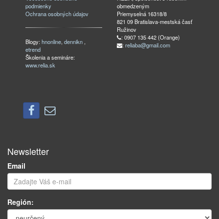
podmienky
obmedzeným
Ochrana osobných údajov
Priemyselná 16318/8
821 09 Bratislava-mestská časť
Ružinov
: 0907 135 442 (Orange)
Blogy:
hnonline
,
dennikn
,
:
reliaba@gmail.com
etrend
Školenia a semináre:
www.relia.sk
Newsletter
Email
Región: