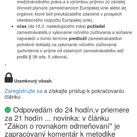
medzinárodného práva a s výnimkou príjmov zo závislej
činnosti plynúce zamestnancom Európskej únie alebo jej
orgánov, ktoré boli preukázateľne zdanené v prospech
všeobecného rozpočtu Európskej únie),
včas
(do 15.2. nasledujúceho roka)
požiadal
zamestnávateľa o vykonanie ročného zúčtovania a súčasne
najneskôr v tomto termíne
predložil
zamestnávateľovi
potrebné doklady na vykonanie ročného zúčtovania
(potvrdenia o príjme od ostatných zamestnávateľov atď.
podľa § 38 ods. 5 zákona).
*
Uzamknutý obsah.
Zaregistrujte sa
a získajte prístup k pokračovaniu
článku
Odpovedám do 24 hodín,v priemere
za 21 hodín ... novinka: v článku
"Zákon o rovnakom odmeňovaní" je
zapracovaný komentár k metodike