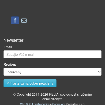
Newsletter
Email
Región:
© Copyright 2014-
2026
RELIA, spoločnosť s ručením
obmedzeným
Web
,
SEO
,
EmailMarketing
a
Google Ads
Consultee, s.r.o.