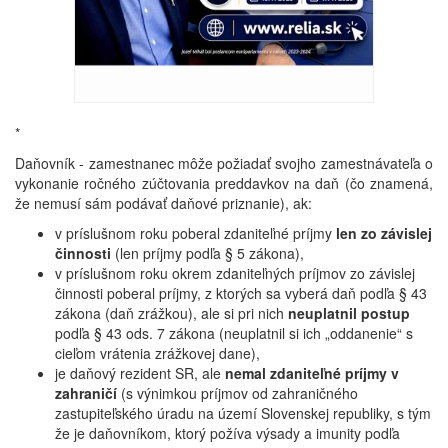
*
Daňovník - zamestnanec môže požiadať svojho zamestnávateľa o
vykonanie ročného zúčtovania preddavkov na daň (čo znamená,
že nemusí sám podávať daňové priznanie), ak:
v príslušnom roku poberal zdaniteľné príjmy
len zo závislej
činnosti
(len príjmy podľa § 5 zákona),
v príslušnom roku okrem zdaniteľných príjmov zo závislej
činnosti poberal príjmy, z ktorých sa vyberá daň podľa § 43
zákona (daň zrážkou), ale si pri nich
neuplatnil postup
podľa § 43 ods. 7 zákona (neuplatnil si ich „oddanenie“ s
cieľom vrátenia zrážkovej dane),
je daňový rezident SR, ale
nemal zdaniteľné príjmy v
zahraničí
(s výnimkou príjmov od zahraničného
zastupiteľského úradu na území Slovenskej republiky, s tým
že je daňovníkom, ktorý požíva výsady a imunity podľa