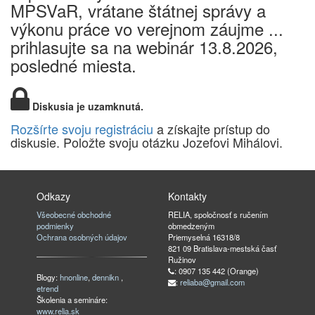
MPSVaR, vrátane štátnej správy a
výkonu práce vo verejnom záujme ...
prihlasujte sa na webinár 13.8.2026,
posledné miesta.
Diskusia je uzamknutá.
Rozšírte svoju registráciu
a získajte prístup do
diskusie. Položte svoju otázku Jozefovi Mihálovi.
Odkazy
Kontakty
Všeobecné obchodné
RELIA, spoločnosť s ručením
podmienky
obmedzeným
Ochrana osobných údajov
Priemyselná 16318/8
821 09 Bratislava-mestská časť
Ružinov
: 0907 135 442 (Orange)
Blogy:
hnonline
,
dennikn
,
:
reliaba@gmail.com
etrend
Školenia a semináre:
www.relia.sk