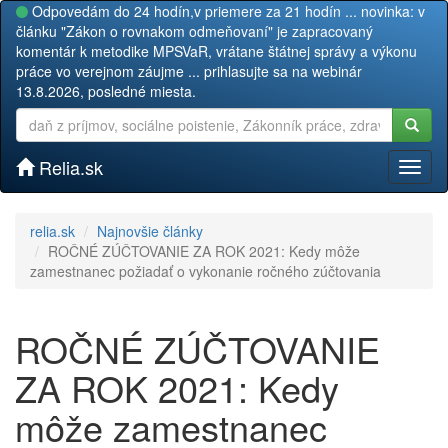
Odpovedám do 24 hodín,v priemere za 21 hodín ... novinka: v
článku "Zákon o rovnakom odmeňovaní" je zapracovaný
komentár k metodike MPSVaR, vrátane štátnej správy a výkonu
práce vo verejnom záujme ... prihlasujte sa na webinár
13.8.2026, posledné miesta.
Relia.sk
Toggl
naviga
relia.sk
Najnovšie články
ROČNÉ ZÚČTOVANIE ZA ROK 2021: Kedy môže
zamestnanec požiadať o vykonanie ročného zúčtovania
ROČNÉ ZÚČTOVANIE
ZA ROK 2021: Kedy
môže zamestnanec