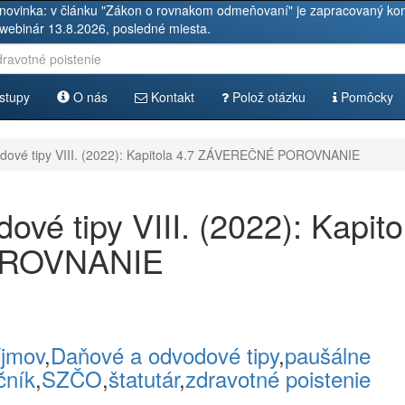
novinka: v článku "Zákon o rovnakom odmeňovaní" je zapracovaný kom
 webinár 13.8.2026, posledné miesta.
stupy
O nás
Kontakt
Polož otázku
Pomôcky
dové tipy VIII. (2022): Kapitola 4.7 ZÁVEREČNÉ POROVNANIE
vé tipy VIII. (2022): Kapito
OROVNANIE
íjmov
,
Daňové a odvodové tipy
,
paušálne
čník
,
SZČO
,
štatutár
,
zdravotné poistenie