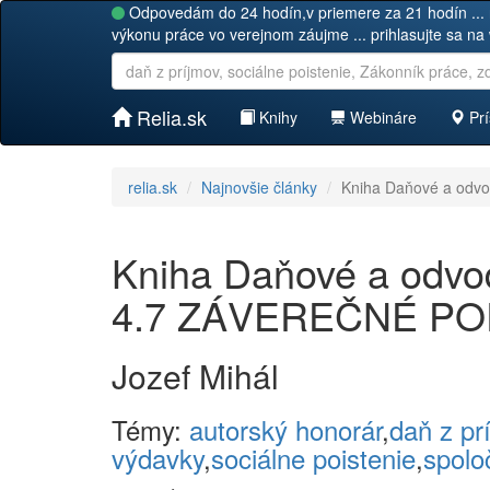
Odpovedám do 24 hodín,v priemere za 21 hodín ... 
výkonu práce vo verejnom záujme ... prihlasujte sa na
Relia.sk
Knihy
Webináre
Prí
relia.sk
Najnovšie články
Kniha Daňové a odvo
Kniha Daňové a odvodo
4.7 ZÁVEREČNÉ P
Jozef Mihál
Témy:
autorský honorár
,
daň z pr
výdavky
,
sociálne poistenie
,
spolo