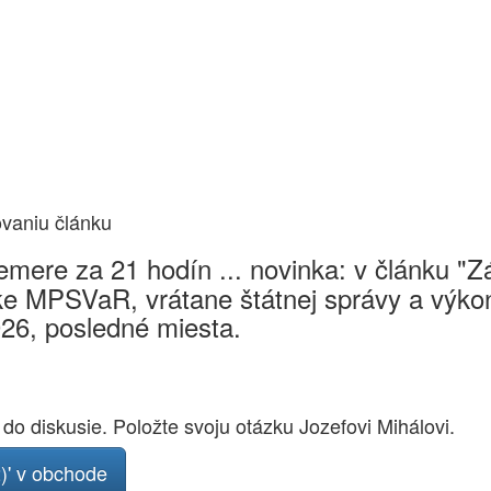
ovaniu článku
mere za 21 hodín ... novinka: v článku "
e MPSVaR, vrátane štátnej správy a výkon
026, posledné miesta.
 do diskusie. Položte svoju otázku Jozefovi Mihálovi.
2)' v obchode