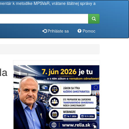
entár k metodike MPSVaR, vrátane štátnej správy a
Prihláste sa
Pomoc
la