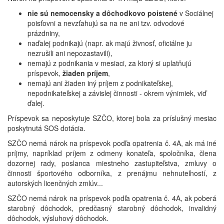
nie sú nemocensky a dôchodkovo poistené
v Sociálnej
poisťovni a nevzťahujú sa na ne ani tzv. odvodové
prázdniny,
naďalej podnikajú (napr. ak majú živnosť, oficiálne ju
nezrušili ani nepozastavili),
nemajú z podnikania v mesiaci, za ktorý si uplatňujú
príspevok,
žiaden príjem
,
nemajú ani žiaden iný príjem z podnikateľskej,
nepodnikateľskej a závislej činnosti - okrem výnimiek, viď
ďalej.
Príspevok sa neposkytuje SZČO, ktorej bola za príslušný mesiac
poskytnutá SOS dotácia.
SZČO nemá nárok na príspevok podľa opatrenia č. 4A, ak má iné
príjmy, napríklad príjem z odmeny konateľa, spoločníka, člena
dozornej rady, poslanca miestneho zastupiteľstva, zmluvy o
činnosti športového odborníka, z prenájmu nehnuteľností, z
autorských licenčných zmlúv...
SZČO nemá nárok na príspevok podľa opatrenia č. 4A, ak poberá
starobný dôchodok, predčasný starobný dôchodok, invalidný
dôchodok, výsluhový dôchodok.