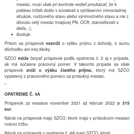
mesiac, musí však pri kontrole vedieť preukázať, že k
poklesu tržieb došlo v súvislosti s vyhlásením mimoriadnej
situácie, núdzového stavu alebo výnimočného stavu a nie z
dôvodu celý mesiac trvajúcej PN, OČR, starostlivosti o
dieťa...),
študuje.
Pritom sa príspevok
nezníži
o výšku príjmu z dohody, o sumu
dôchodku ani inej dávky.
SZČO
môže
čerpať príspevok podľa opatrenia č. 2 aj v prípade,
ak má súčasne pracovný pomer. V takomto prípade sa však
príspevok
zníži o výšku čistého príjmu
, ktorý má SZČO
vyplatený z pracovného pomeru za príslušný mesiac.
*
OPATRENIE Č. 4A
Príspevok za mesiace november 2021 až február 2022 je
315
eur
.
Nárok na príspevok majú SZČO, ktoré majú v príslušnom mesiaci
nulovú tržbu.
Nárok na príspevok z opatrenia č. 4A majú SZČO, ktoré: