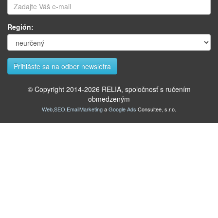
Región:
© Copyright 2014-
2026
RELIA, spoločnosť s ručením
obmedzeným
Web
,
SEO
,
EmailMarketing
a
Google Ads
Consultee, s.r.o.