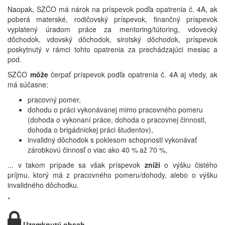
Naopak, SZČO má nárok na príspevok podľa opatrenia č. 4A, ak
poberá materské, rodičovský príspevok, finančný príspevok
vyplatený úradom práce za mentoring/tútoring, vdovecký
dôchodok, vdovský dôchodok, sirotský dôchodok, príspevok
poskytnutý v rámci tohto opatrenia za prechádzajúci mesiac a
pod.
SZČO
môže
čerpať príspevok podľa opatrenia č. 4A aj vtedy, ak
má súčasne:
pracovný pomer,
dohodu o práci vykonávanej mimo pracovného pomeru
(dohoda o vykonaní práce, dohoda o pracovnej činnosti,
dohoda o brigádnickej práci študentov),
invalidný dôchodok s poklesom schopnosti vykonávať
zárobkovú činnosť o viac ako 40 % až 70 %,
... v takom prípade sa však príspevok
zníži
o výšku čistého
príjmu, ktorý má z pracovného pomeru/dohody, alebo o výšku
invalidného dôchodku.
*
Uzamknutý obsah.