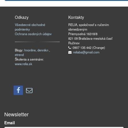
Odkazy
Kontakty
Všeobecné obchodné
RELIA, spoločnosť s ručením
podmienky
obmedzeným
Ochrana osobných údajov
Priemyselná 16318/8
821 09 Bratislava-mestská časť
Ružinov
: 0907 135 442 (Orange)
Blogy:
hnonline
,
dennikn
,
:
reliaba@gmail.com
etrend
Školenia a semináre:
www.relia.sk
Newsletter
Email