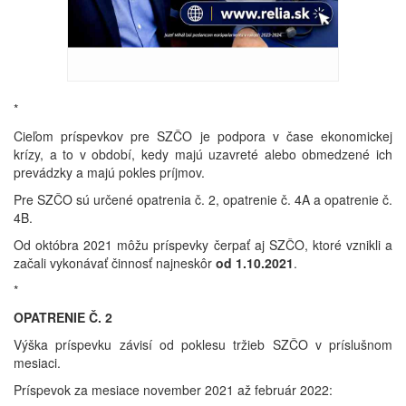
*
Cieľom príspevkov pre SZČO je podpora v čase ekonomickej
krízy, a to v období, kedy majú uzavreté alebo obmedzené ich
prevádzky a majú pokles príjmov.
Pre SZČO sú určené opatrenia č. 2, opatrenie č. 4A a opatrenie č.
4B.
Od októbra 2021 môžu príspevky čerpať aj SZČO, ktoré vznikli a
začali vykonávať činnosť najneskôr
od 1.10.2021
.
*
OPATRENIE Č. 2
Výška príspevku závisí od poklesu tržieb SZČO v príslušnom
mesiaci.
Príspevok za mesiace november 2021 až február 2022: