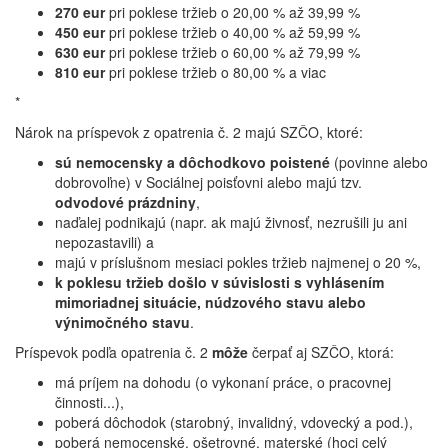
270 eur
pri poklese tržieb o 20,00 % až 39,99 %
450 eur
pri poklese tržieb o 40,00 % až 59,99 %
630 eur
pri poklese tržieb o 60,00 % až 79,99 %
810 eur
pri poklese tržieb o 80,00 % a viac
*
Nárok na príspevok z opatrenia č. 2 majú SZČO, ktoré:
sú nemocensky a dôchodkovo poistené
(povinne alebo
dobrovoľne) v Sociálnej poisťovni alebo majú tzv.
odvodové prázdniny
,
naďalej podnikajú (napr. ak majú živnosť, nezrušili ju ani
nepozastavili) a
majú v príslušnom mesiaci pokles tržieb najmenej o 20 %,
k poklesu tržieb došlo v súvislosti s vyhlásením
mimoriadnej situácie, núdzového stavu alebo
výnimočného stavu
.
Príspevok podľa opatrenia č. 2
môže
čerpať aj SZČO, ktorá:
má príjem na dohodu (o vykonaní práce, o pracovnej
činnosti...),
poberá dôchodok (starobný, invalidný, vdovecký a pod.),
poberá nemocenské, ošetrovné, materské (hoci celý