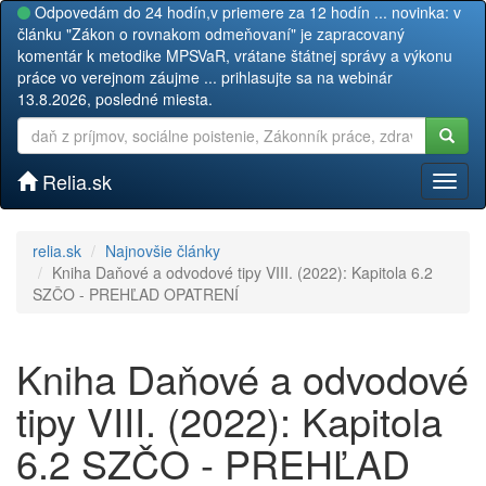
Odpovedám do 24 hodín,v priemere za 12 hodín ... novinka: v
článku "Zákon o rovnakom odmeňovaní" je zapracovaný
komentár k metodike MPSVaR, vrátane štátnej správy a výkonu
práce vo verejnom záujme ... prihlasujte sa na webinár
13.8.2026, posledné miesta.
Relia.sk
Toggl
naviga
relia.sk
Najnovšie články
Kniha Daňové a odvodové tipy VIII. (2022): Kapitola 6.2
SZČO - PREHĽAD OPATRENÍ
Kniha Daňové a odvodové
tipy VIII. (2022): Kapitola
6.2 SZČO - PREHĽAD