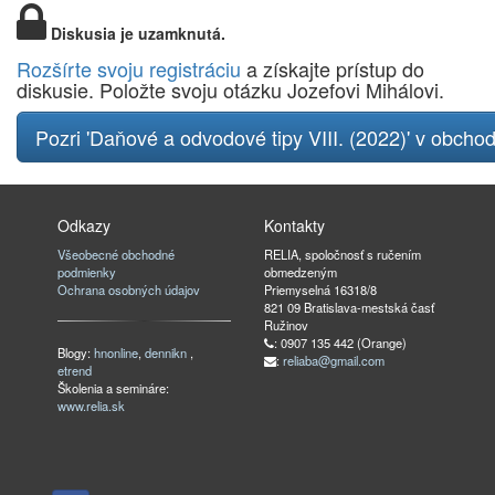
Diskusia je uzamknutá.
Rozšírte svoju registráciu
a získajte prístup do
diskusie. Položte svoju otázku Jozefovi Mihálovi.
Pozri 'Daňové a odvodové tipy VIII. (2022)' v obcho
Odkazy
Kontakty
Všeobecné obchodné
RELIA, spoločnosť s ručením
podmienky
obmedzeným
Ochrana osobných údajov
Priemyselná 16318/8
821 09 Bratislava-mestská časť
Ružinov
: 0907 135 442 (Orange)
Blogy:
hnonline
,
dennikn
,
:
reliaba@gmail.com
etrend
Školenia a semináre:
www.relia.sk