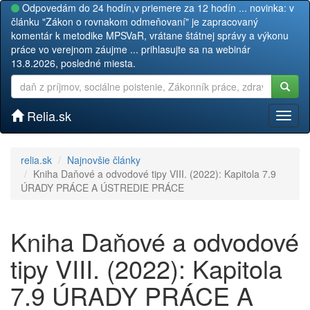
Odpovedám do 24 hodín,v priemere za 12 hodín ... novinka: v
článku "Zákon o rovnakom odmeňovaní" je zapracovaný
komentár k metodike MPSVaR, vrátane štátnej správy a výkonu
práce vo verejnom záujme ... prihlasujte sa na webinár
13.8.2026, posledné miesta.
Relia.sk
Toggl
naviga
relia.sk
Najnovšie články
Kniha Daňové a odvodové tipy VIII. (2022): Kapitola 7.9
ÚRADY PRÁCE A ÚSTREDIE PRÁCE
Kniha Daňové a odvodové
tipy VIII. (2022): Kapitola
7.9 ÚRADY PRÁCE A