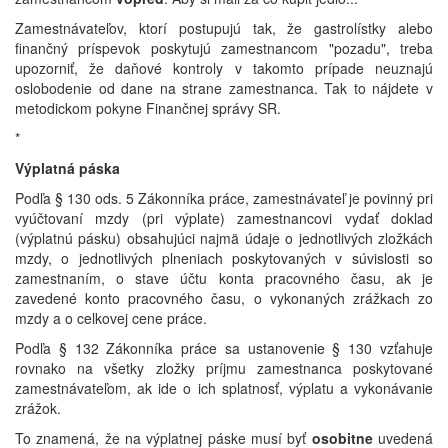
Zamestnávateľov, ktorí postupujú tak, že gastrolístky alebo
finančný príspevok poskytujú zamestnancom "pozadu", treba
upozorniť, že daňové kontroly v takomto prípade neuznajú
oslobodenie od dane na strane zamestnanca. Tak to nájdete v
metodickom pokyne Finančnej správy SR.
*
Výplatná pásk
a
Podľa § 130 ods. 5 Zákonníka práce, zamestnávateľ je povinný pri
vyúčtovaní mzdy (pri výplate) zamestnancovi vydať doklad
(výplatnú pásku) obsahujúci najmä údaje o jednotlivých zložkách
mzdy, o jednotlivých plneniach poskytovaných v súvislosti so
zamestnaním, o stave účtu konta pracovného času, ak je
zavedené konto pracovného času, o vykonaných zrážkach zo
mzdy a o celkovej cene práce.
Podľa § 132 Zákonníka práce sa ustanovenie § 130 vzťahuje
rovnako na všetky zložky príjmu zamestnanca poskytované
zamestnávateľom, ak ide o ich splatnosť, výplatu a vykonávanie
zrážok.
To znamená, že na výplatnej páske musí byť
osobitne
uvedená