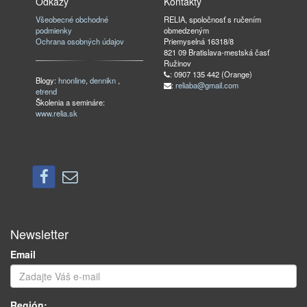
Odkazy
Kontakty
Všeobecné obchodné
RELIA, spoločnosť s ručením
podmienky
obmedzeným
Ochrana osobných údajov
Priemyselná 16318/8
821 09 Bratislava-mestská časť
Ružinov
: 0907 135 442 (Orange)
Blogy:
hnonline
,
dennikn
,
:
reliaba@gmail.com
etrend
Školenia a semináre:
www.relia.sk
Newsletter
Email
Región: