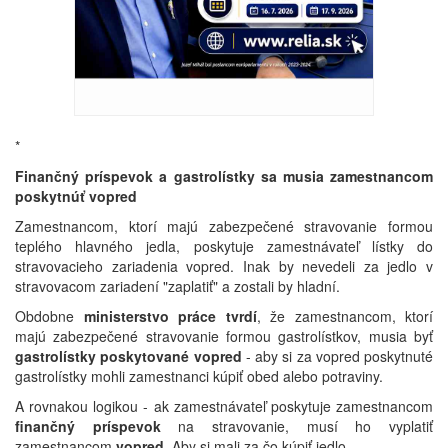
*
Finančný príspevok a gastrolístky sa musia zamestnancom
poskytnúť vopred
Zamestnancom, ktorí majú zabezpečené stravovanie formou
teplého hlavného jedla, poskytuje zamestnávateľ lístky do
stravovacieho zariadenia vopred. Inak by nevedeli za jedlo v
stravovacom zariadení "zaplatiť" a zostali by hladní.
Obdobne
ministerstvo práce tvrdí
, že zamestnancom, ktorí
majú zabezpečené stravovanie formou gastrolístkov, musia byť
gastrolístky poskytované vopred
- aby si za vopred poskytnuté
gastrolístky mohli zamestnanci kúpiť obed alebo potraviny.
A rovnakou logikou - ak zamestnávateľ poskytuje zamestnancom
finančný príspevok
na stravovanie, musí ho vyplatiť
zamestnancom
vopred
. Aby si mali za čo kúpiť jedlo...