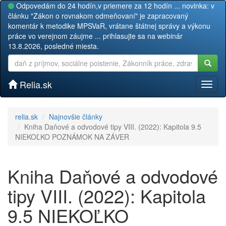
Odpovedám do 24 hodín,v priemere za 12 hodín ... novinka: v
článku "Zákon o rovnakom odmeňovaní" je zapracovaný
komentár k metodike MPSVaR, vrátane štátnej správy a výkonu
práce vo verejnom záujme ... prihlasujte sa na webinár
13.8.2026, posledné miesta.
Relia.sk
Toggl
naviga
relia.sk
Najnovšie články
Kniha Daňové a odvodové tipy VIII. (2022): Kapitola 9.5
NIEKOĽKO POZNÁMOK NA ZÁVER
Kniha Daňové a odvodové
tipy VIII. (2022): Kapitola
9.5 NIEKOĽKO