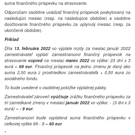
suma finančného príspevku na stravovanie.
Odporúčam osobitne uvádzať finančný príspevok poskytovaný na
nasledujúci mesiac (resp. na nasledujúce obdobie) a osobitne
doúčtovanie finančného príspevku za uplynulý mesiac (resp. za
ukončené obdobie).
Príklad
Dňa
13. februára 2022
vo výplate mzdy za mesiac január 2022
zamestnávateľ vyplatí zamestnancovi finančný príspevok na
stravovanie
vopred
na mesiac
marec 2022
vo výške: 23 dní x 3
eurá =
69 eur
. Finančný príspevok na jednu zmenu je daný ako
suma 2,50 eura z prostriedkov zamestnávateľa + 0,50 eura zo
sociálneho fondu.
To bude uvedené v osobitnej položke výplatnej pásky.
Zamestnávateľ zároveň
vyúčtuje
zrážku finančného príspevku za
tri zameškané zmeny v mesiaci
január 2022
vo výške: - (3 dni x 3
eurá) =
- 9 eur
.
Zamestnancovi bude vyplatená suma finančného príspevku v
celkovej výške 69 - 9 =
60 eur
.
*