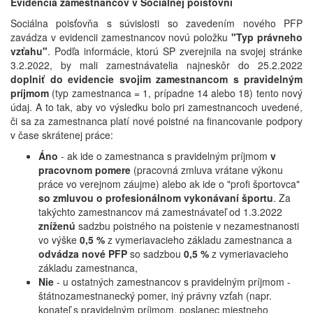
Evidencia zamestnancov v Sociálnej poisťovni
Sociálna poisťovňa s súvislosti so zavedením nového PFP
zavádza v evidencii zamestnancov novú položku
"Typ právneho
vzťahu"
. Podľa informácie, ktorú SP zverejnila na svojej stránke
3.2.2022, by mali zamestnávatelia najneskôr do 25.2.2022
doplniť do evidencie svojim zamestnancom s pravidelným
príjmom
(typ zamestnanca = 1, prípadne 14 alebo 18) tento nový
údaj. A to tak, aby vo výsledku bolo pri zamestnancoch uvedené,
či sa za zamestnanca platí nové poistné na financovanie podpory
v čase skrátenej práce:
Áno
- ak ide o zamestnanca s pravidelným príjmom
v
pracovnom pomere
(pracovná zmluva vrátane výkonu
práce vo verejnom záujme) alebo ak ide o "profi športovca"
so zmluvou o profesionálnom vykonávaní športu
. Za
takýchto zamestnancov má zamestnávateľ od 1.3.2022
zníženú
sadzbu poistného na poistenie v nezamestnanosti
vo výške
0,5 %
z vymeriavacieho základu zamestnanca a
odvádza nové PFP
so sadzbou
0,5 %
z vymeriavacieho
základu zamestnanca,
Nie
- u ostatných zamestnancov s pravidelným príjmom -
štátnozamestnanecký pomer, iný právny vzťah (napr.
konateľ s pravidelným príjmom, poslanec miestneho