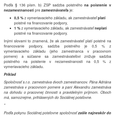
Podľa § 136 písm. b) ZSP sadzba poistného
na poistenie v
nezamestnanosti
pre
zamestnávateľa
je:
0,5 %
z vymeriavacieho základu, ak zamestnávateľ
platí
poistné na financovanie podpory,
1 %
z vymeriavacieho základu, ak zamestnávateľ
neplatí
poistné na financovanie podpory.
Inými slovami to znamená, že ak zamestnávateľ platí poistné na
financovanie podpory, sadzba poistného je 0,5 % z
vymeriavacieho základu (jeho zamestnanca v pracovnom
pomere) a súčasne sa zamestnávateľovi znižuje sadzba
poistného na poistenie v nezamestnanosti na 0,5 % z
vymeriavacieho základu.
Príklad
Spoločnosť s.r.o. zamestnáva dvoch zamestnancov. Pána Adriána
zamestnáva v pracovnom pomere a pani Alexandru zamestnáva
na dohodu o pracovnej činnosti s pravidelným príjmom. Oboch
má, samozrejme, prihlásených do Sociálnej poisťovne.
*
Podľa pokynu Sociálnej poisťovne spoločnosť
zašle najneskôr do