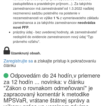
zastupiteľstva s pravidelným príjmom...). Za takýchto
zamestnancov má zamestnávateľ od 1.3.2022 naďalej
nezmenenú sadzbu poistného na poistenie v
nezamestnanosti vo výške
1 %
z vymeriavacieho základu
zamestnanca a za takýchto zamestnancov
neodvádza
nové PFP
.
prázdny údaj - bez uvedenej hodnoty, ak zamestnávateľ
nedoplnil do evidencie zamestnancom nový údaj "Typ
právneho vzťahu".
Uzamknutý obsah.
Zaregistrujte sa
a získajte prístup k pokračovaniu
článku
Odpovedám do 24 hodín,v priemere
za 12 hodín ... novinka: v článku
"Zákon o rovnakom odmeňovaní" je
zapracovaný komentár k metodike
MPSVaR, vrátane štátnej správy a