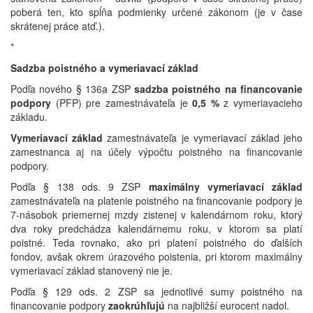
poberá ten, kto spĺňa podmienky určené zákonom (je v čase
skrátenej práce atď.).
*
Sadzba poistného a vymeriavací základ
Podľa nového § 136a ZSP
sadzba poistného
na financovanie
podpory
(PFP) pre zamestnávateľa je
0,5 %
z vymeriavacieho
základu.
Vymeriavací základ
zamestnávateľa je vymeriavací základ jeho
zamestnanca aj na účely výpočtu poistného na financovanie
podpory.
Podľa § 138 ods. 9 ZSP
maximálny vymeriavací základ
zamestnávateľa na platenie poistného na financovanie podpory je
7-násobok priemernej mzdy zistenej v kalendárnom roku, ktorý
dva roky predchádza kalendárnemu roku, v ktorom sa platí
poistné. Teda rovnako, ako pri platení poistného do ďalších
fondov, avšak okrem úrazového poistenia, pri ktorom maximálny
vymeriavací základ stanovený nie je.
Podľa § 129 ods. 2 ZSP sa jednotlivé sumy poistného na
financovanie podpory
zaokrúhľujú
na najbližší eurocent nadol.