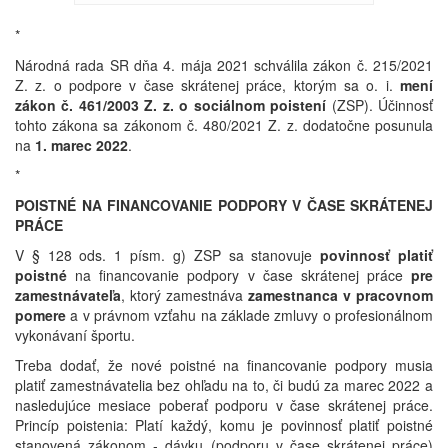
*
Národná rada SR dňa 4. mája 2021 schválila zákon č. 215/2021
Z. z. o podpore v čase skrátenej práce, ktorým sa o. i.
mení
zákon č. 461/2003 Z. z. o sociálnom poistení
(ZSP). Účinnosť
tohto zákona sa zákonom č. 480/2021 Z. z. dodatočne posunula
na
1. marec 2022
.
*
POISTNÉ NA FINANCOVANIE PODPORY V ČASE SKRÁTENEJ
PRÁCE
V § 128 ods. 1 písm. g) ZSP sa stanovuje
povinnosť platiť
poistné
na financovanie podpory v čase skrátenej práce
pre
zamestnávateľa
, ktorý zamestnáva
zamestnanca v pracovnom
pomere
a v právnom vzťahu na základe zmluvy o profesionálnom
vykonávaní športu.
Treba dodať, že nové poistné na financovanie podpory musia
platiť zamestnávatelia bez ohľadu na to, či budú za marec 2022 a
nasledujúce mesiace poberať podporu v čase skrátenej práce.
Princíp poistenia: Platí každý, komu je povinnosť platiť poistné
stanovená zákonom - dávku (podporu v čase skrátenej práce)