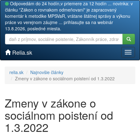
Odpovedám do 24 hodín,v priemere za 12 hodín ... novinka: v
článku "Zákon o rovnakom odmeňovaní" je zapracovaný
komentár k metodike MPSVaR, vrátane štátnej správy a výkonu
práce vo verejnom záujme ... prihlasujte sa na webinár
13.8.2026, posledné miesta.
Relia.sk
Toggl
naviga
relia.sk
Najnovšie články
Zmeny v zákone o sociálnom poistení od 1.3.2022
Zmeny v zákone o
sociálnom poistení od
1.3.2022