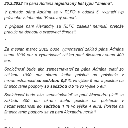
25.2.2022
za pána Adriána
registračný list typu "Zmena"
.
V prípade pána Adriána sa v RLFO v oddieli 5. vyznačí typ
právneho vzťahu ako "Pracovný pomer".
V prípade pani Alexandry sa RLFO zasielať nemusí, pretože
pracuje na dohodu o pracovnej činnosti.
*
Za mesiac marec 2022 bude vymeriavací základ pána Adriána
suma 1000 eur a vymeriavací základ pani Alexandry suma 400
eur.
Spoločnosť bude ako zamestnávateľ za pána Adriána platiť zo
základu 1000 eur okrem iného poistné na poistenie v
nezamestnanosti
so sadzbou 0,5 %
vo výške 5 eur a poistné na
financovanie podpory
so sadzbou 0,5 %
vo výške 5 eur.
Spoločnosť bude ako zamestnávateľ za pani Alexandru platiť zo
základu 400 eur okrem iného poistné na poistenie v
nezamestnanosti
so sadzbou 1 %
vo výške 4 eurá. Poistné na
financovanie podpory sa za pani Alexandru neplatí.
*