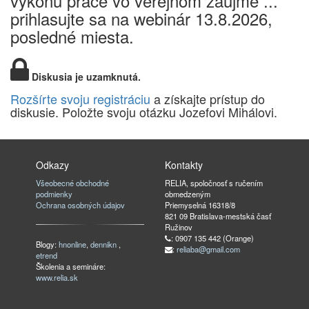
výkonu práce vo verejnom záujme ...
prihlasujte sa na webinár 13.8.2026,
posledné miesta.
Diskusia je uzamknutá.
Rozšírte svoju registráciu
a získajte prístup do
diskusie. Položte svoju otázku Jozefovi Mihálovi.
Odkazy
Kontakty
Všeobecné obchodné
RELIA, spoločnosť s ručením
podmienky
obmedzeným
Ochrana osobných údajov
Priemyselná 16318/8
821 09 Bratislava-mestská časť
Ružinov
: 0907 135 442 (Orange)
Blogy:
hnonline
,
dennikn
,
:
reliaba@gmail.com
etrend
Školenia a semináre:
www.relia.sk