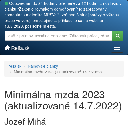
Odpovedám do 24 hodín,v priemere za 12 hodín ... novinka: v
článku "Zákon o rovnakom odmeňovaní" je zapracovaný
komentár k metodike MPSVaR, vrátane štátnej správy a výkonu
práce vo verejnom záujme ... prihlasujte sa na webinár
13.8.2026, posledné miesta.
Relia.sk
Toggl
naviga
relia.sk
Najnovšie články
Minimálna mzda 2023 (aktualizované 14.7.2022)
Minimálna mzda 2023
(aktualizované 14.7.2022)
Jozef Mihál