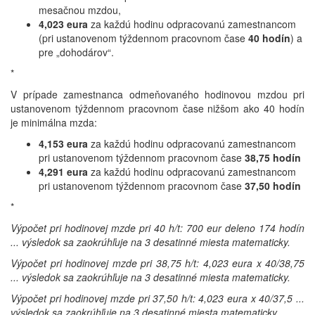
mesačnou mzdou,
4,023 eura
za každú hodinu odpracovanú zamestnancom
(pri ustanovenom týždennom pracovnom čase
40 hodín
) a
pre „dohodárov“.
*
V prípade zamestnanca odmeňovaného hodinovou mzdou pri
ustanovenom týždennom pracovnom čase nižšom ako 40 hodín
je minimálna mzda:
4,153 eura
za každú hodinu odpracovanú zamestnancom
pri ustanovenom týždennom pracovnom čase
38,75 hodín
4,291 eura
za každú hodinu odpracovanú zamestnancom
pri ustanovenom týždennom pracovnom čase
37,50 hodín
*
Výpočet pri hodinovej mzde pri 40 h/t: 700 eur deleno 174 hodín
... výsledok sa
zaokrúhľuje na 3 desatinné miesta matematicky.
Výpočet pri hodinovej mzde pri 38,75 h/t: 4,023 eura x 40/38,75
... výsledok sa zaokrúhľuje na 3 desatinné miesta matematicky.
Výpočet pri hodinovej mzde pri 37,50 h/t: 4,023 eura x 40/37,5 ...
výsledok sa zaokrúhľuje na 3 desatinné miesta matematicky.