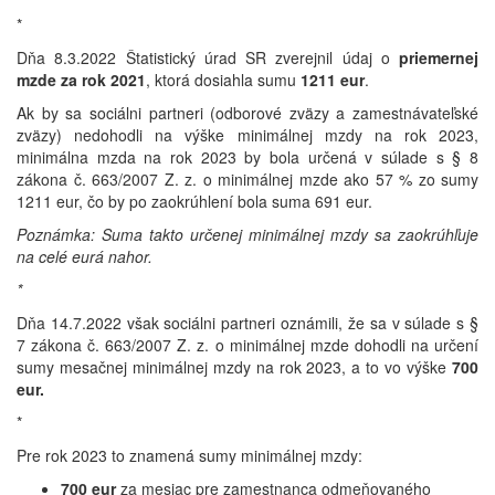
*
Dňa 8.3.2022 Štatistický úrad SR zverejnil údaj o
priemernej
mzde za rok 2021
, ktorá dosiahla sumu
1211 eur
.
Ak by sa sociálni partneri (odborové zväzy a zamestnávateľské
zväzy) nedohodli na výške minimálnej mzdy na rok 2023,
minimálna mzda na rok 2023 by bola určená v súlade s § 8
zákona č. 663/2007 Z. z. o minimálnej mzde ako 57 % zo sumy
1211 eur, čo by po zaokrúhlení bola suma 691 eur.
Poznámka: Suma takto určenej minimálnej mzdy sa zaokrúhľuje
na celé eurá nahor.
*
Dňa 14.7.2022 však sociálni partneri oznámili, že sa v súlade s §
7 zákona č. 663/2007 Z. z. o minimálnej mzde dohodli na určení
sumy mesačnej minimálnej mzdy na rok 2023, a to vo výške
700
eur.
*
Pre rok 2023 to znamená sumy minimálnej mzdy:
700 eur
za mesiac pre zamestnanca odmeňovaného