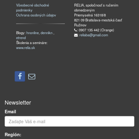
Všeobecné obchodné
RELIA, spoločnosť s ručením
podmienky
obmedzeným
Ochrana osobných údajov
Priemyselná 16318/8
821 09 Bratislava-mestská časť
Ružinov
: 0907 135 442 (Orange)
Blogy:
hnonline
,
dennikn
,
:
reliaba@gmail.com
etrend
Školenia a semináre:
www.relia.sk
Newsletter
Email
Región: