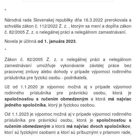
*
Národná rada Slovenskej republiky dňa 16.3.2022 prerokovala a
schválila zákon č. 112/2022 Z. z. , ktorým sa mení a dopĺňa zákon
č. 82/2005 Z. z. o nelegálnej práci a nelegálnom zamestnávaní.
Novela je účinná
od 1. januára 2023
.
*
Zákon č. 82/2005 Z. z. o nelegálnej práci a nelegálnom
zamestnávaní umožňuje vykonávanie závislej práce bez
pracovnej zmluvy alebo dohody v prípade výpomoci rodinného
príslušníka pre fyzickú osobu - podnikateľa.
Už od 1.1.2020 je výpomoc možná aj v prípade výpomoci
rodinného príslušníka pre právnickú osobu, ktorá je
spoločnosťou s ručením obmedzeným
a ktorá
má najviac
jedného spoločníka
, ktorý je fyzickou osobou.
Od 1.1.2023 je výpomoc možná aj v prípade výpomoci rodinného
príslušníka pre právnickú osobu, ktorá je
spoločnosťou s
ručením obmedzeným
a ktorá
má najviac dvoch spoločníkov
,
ktorí sú fyzickými osobami a
ktorí
sú
príbuznými
v
priamom
rade,