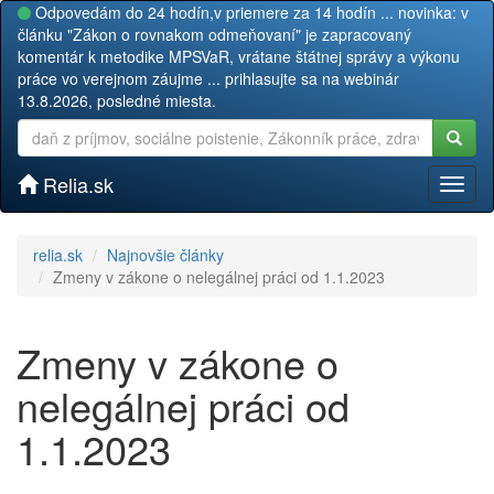
Odpovedám do 24 hodín,v priemere za 14 hodín ... novinka: v
článku "Zákon o rovnakom odmeňovaní" je zapracovaný
komentár k metodike MPSVaR, vrátane štátnej správy a výkonu
práce vo verejnom záujme ... prihlasujte sa na webinár
13.8.2026, posledné miesta.
Relia.sk
Toggl
naviga
relia.sk
Najnovšie články
Zmeny v zákone o nelegálnej práci od 1.1.2023
Zmeny v zákone o
nelegálnej práci od
1.1.2023