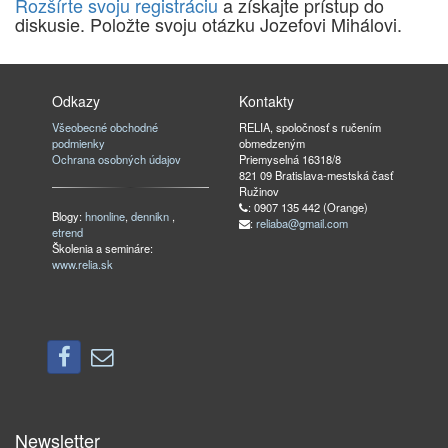
Rozšírte svoju registráciu
a získajte prístup do
diskusie. Položte svoju otázku Jozefovi Mihálovi.
Odkazy
Kontakty
Všeobecné obchodné
RELIA, spoločnosť s ručením
podmienky
obmedzeným
Ochrana osobných údajov
Priemyselná 16318/8
821 09 Bratislava-mestská časť
Ružinov
: 0907 135 442 (Orange)
Blogy:
hnonline
,
dennikn
,
:
reliaba@gmail.com
etrend
Školenia a semináre:
www.relia.sk
Newsletter