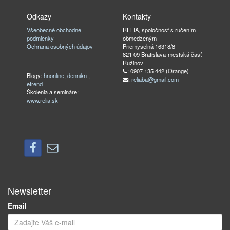
Odkazy
Kontakty
Všeobecné obchodné
RELIA, spoločnosť s ručením
podmienky
obmedzeným
Ochrana osobných údajov
Priemyselná 16318/8
821 09 Bratislava-mestská časť
Ružinov
: 0907 135 442 (Orange)
Blogy:
hnonline
,
dennikn
,
:
reliaba@gmail.com
etrend
Školenia a semináre:
www.relia.sk
Newsletter
Email