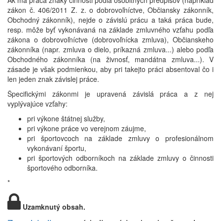
Ak má práca znaky činnosti podľa osobitných predpisov (napríklad
zákon č. 406/2011 Z. z. o dobrovoľníctve, Občiansky zákonník,
Obchodný zákonník), nejde o závislú prácu a taká práca bude,
resp. môže byť vykonávaná na základe zmluvného vzťahu podľa
zákona o dobrovoľníctve (dobrovoľnícka zmluva), Občianskeho
zákonníka (napr. zmluva o dielo, príkazná zmluva...) alebo podľa
Obchodného zákonníka (na živnosť, mandátna zmluva...). V
zásade je však podmienkou, aby pri takejto práci absentoval čo i
len jeden znak závislej práce.
Špecifickými zákonmi je upravená závislá práca a z nej
vyplývajúce vzťahy:
pri výkone štátnej služby,
pri výkone práce vo verejnom záujme,
pri športovcoch na základe zmluvy o profesionálnom
vykonávaní športu,
pri športových odborníkoch na základe zmluvy o činnosti
športového odborníka.
*
Uzamknutý obsah.