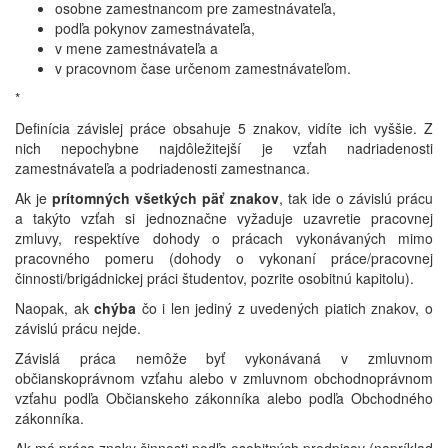
osobne zamestnancom pre zamestnávateľa,
podľa pokynov zamestnávateľa,
v mene zamestnávateľa a
v pracovnom čase určenom zamestnávateľom.
*
Definícia závislej práce obsahuje 5 znakov, vidíte ich vyššie. Z
nich nepochybne najdôležitejší je vzťah nadriadenosti
zamestnávateľa a podriadenosti zamestnanca.
Ak je
prítomných
všetkých päť znakov
, tak ide o závislú prácu
a takýto vzťah si jednoznačne vyžaduje uzavretie pracovnej
zmluvy, respektíve dohody o prácach vykonávaných mimo
pracovného pomeru (dohody o vykonaní práce/pracovnej
činnosti/brigádnickej práci študentov, pozrite osobitnú kapitolu).
Naopak, ak
chýba
čo i len jediný z uvedených piatich znakov, o
závislú prácu nejde.
Závislá práca nemôže byť vykonávaná v zmluvnom
občianskoprávnom vzťahu alebo v zmluvnom obchodnoprávnom
vzťahu podľa Občianskeho zákonníka alebo podľa Obchodného
zákonníka.