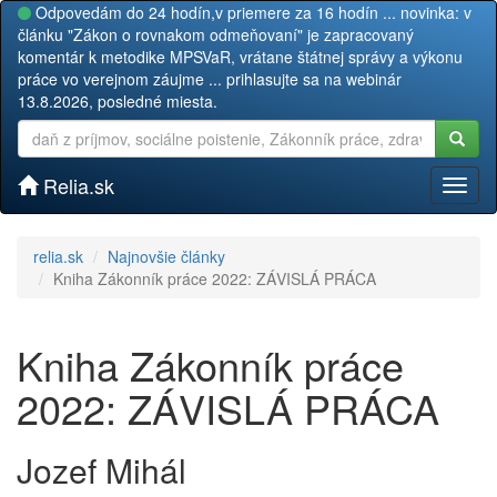
Odpovedám do 24 hodín,v priemere za 16 hodín ... novinka: v
článku "Zákon o rovnakom odmeňovaní" je zapracovaný
komentár k metodike MPSVaR, vrátane štátnej správy a výkonu
práce vo verejnom záujme ... prihlasujte sa na webinár
13.8.2026, posledné miesta.
Relia.sk
Toggl
naviga
relia.sk
Najnovšie články
Kniha Zákonník práce 2022: ZÁVISLÁ PRÁCA
Kniha Zákonník práce
2022: ZÁVISLÁ PRÁCA
Jozef Mihál