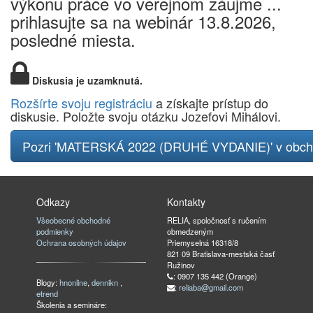
výkonu práce vo verejnom záujme ...
prihlasujte sa na webinár 13.8.2026,
posledné miesta.
Diskusia je uzamknutá.
Rozšírte svoju registráciu
a získajte prístup do
diskusie. Položte svoju otázku Jozefovi Mihálovi.
Pozri 'MATERSKÁ 2022 (DRUHÉ VYDANIE)' v obc
Odkazy
Kontakty
Všeobecné obchodné
RELIA, spoločnosť s ručením
podmienky
obmedzeným
Ochrana osobných údajov
Priemyselná 16318/8
821 09 Bratislava-mestská časť
Ružinov
: 0907 135 442 (Orange)
Blogy:
hnonline
,
dennikn
,
:
reliaba@gmail.com
etrend
Školenia a semináre: