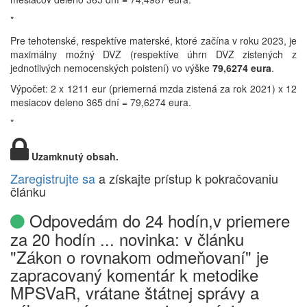
*
Pre tehotenské, respektíve materské, ktoré začína v roku 2023, je
maximálny možný DVZ (respektíve úhrn DVZ zistených z
jednotlivých nemocenských poistení) vo výške
79,6274 eura
.
Výpočet: 2 x 1211 eur (priemerná mzda zistená za rok 2021) x 12
mesiacov deleno 365 dní = 79,6274 eura.
*
Uzamknutý obsah.
Zaregistrujte sa
a získajte prístup k pokračovaniu
článku
Odpovedám do 24 hodín,v priemere
za 20 hodín ... novinka: v článku
"Zákon o rovnakom odmeňovaní" je
zapracovaný komentár k metodike
MPSVaR, vrátane štátnej správy a