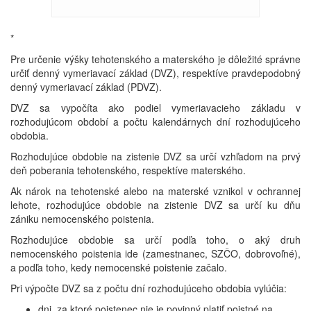
*
Pre určenie výšky tehotenského a materského je dôležité správne
určiť denný vymeriavací základ (DVZ), respektíve pravdepodobný
denný vymeriavací základ (PDVZ).
DVZ sa vypočíta ako podiel vymeriavacieho základu v
rozhodujúcom období a počtu kalendárnych dní rozhodujúceho
obdobia.
Rozhodujúce obdobie na zistenie DVZ sa určí vzhľadom na prvý
deň poberania tehotenského, respektíve materského.
Ak nárok na tehotenské alebo na materské vznikol v ochrannej
lehote, rozhodujúce obdobie na zistenie DVZ sa určí ku dňu
zániku nemocenského poistenia.
Rozhodujúce obdobie sa určí podľa toho, o aký druh
nemocenského poistenia ide (zamestnanec, SZČO, dobrovoľné),
a podľa toho, kedy nemocenské poistenie začalo.
Pri výpočte DVZ sa z počtu dní rozhodujúceho obdobia vylúčia:
dni, za ktoré poistenec nie je povinný platiť poistné na