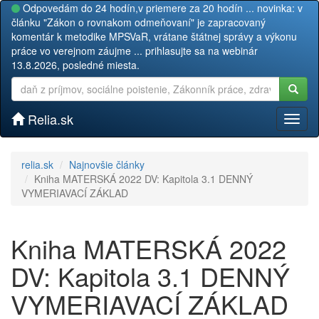
Odpovedám do 24 hodín,v priemere za 20 hodín ... novinka: v
článku "Zákon o rovnakom odmeňovaní" je zapracovaný
komentár k metodike MPSVaR, vrátane štátnej správy a výkonu
práce vo verejnom záujme ... prihlasujte sa na webinár
13.8.2026, posledné miesta.
Relia.sk
Toggl
naviga
relia.sk
Najnovšie články
Kniha MATERSKÁ 2022 DV: Kapitola 3.1 DENNÝ
VYMERIAVACÍ ZÁKLAD
Kniha MATERSKÁ 2022
DV: Kapitola 3.1 DENNÝ
VYMERIAVACÍ ZÁKLAD