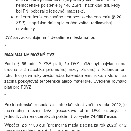
nemocenské poistenie (§ 140 ZSP) - napríklad dni, kedy
bol PN, poberal ošetrovné, materské,
dni prerušenia povinného nemocenského poistenia (§ 26
ZSP) - napríklad dni neplateného voľna, rodičovskej
dovolenky.
DVZ sa zaokrúhľuje na 4 desatinné miesta nahor.
*
MAXIMÁLNY MOŽNÝ DVZ
Podľa § 55 ods. 2 ZSP platí, že DVZ môže byť najviac suma
určená z 2-násobku priemernej mzdy zistenej v kalendárnom
roku, ktorý dva roky predchádza kalendárnemu roku, v ktorom sa
začína poskytovať tehotenské alebo materské. Uvedené rovnako
platí pre PDVZ.
*
Pre tehotenské, respektíve materské, ktoré začína v roku 2022, je
maximálny možný DVZ (respektíve úhrn DVZ zistených z
jednotlivých nemocenských poistení) vo výške
74,4987 eura
.
Výpočet: 2 x 1133 eur (priemerná mzda zistená za rok 2020) x 12
mesiacov deleno 365 dní = 74,4987 eura.