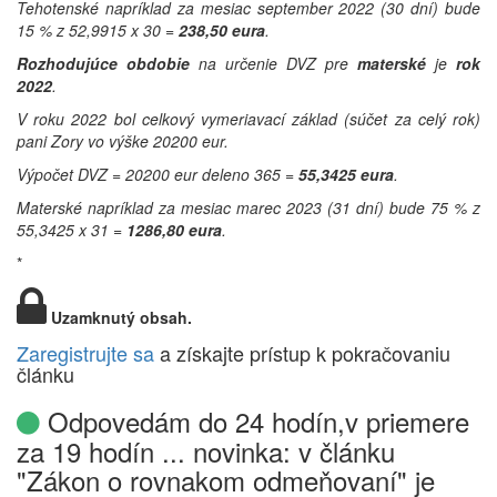
Tehotenské napríklad za mesiac september 2022 (30 dní) bude
15 % z 52,9915 x 30 =
238,50 eura
.
Rozhodujúce obdobie
na určenie DVZ pre
materské
je
rok
2022
.
V roku 2022 bol celkový vymeriavací základ (súčet za celý rok)
pani Zory vo výške 20200 eur.
Výpočet DVZ = 20200 eur deleno 365 =
55,3425 eura
.
Materské napríklad za mesiac marec 2023 (31 dní) bude 75 % z
55,3425 x 31 =
1286,80 eura
.
*
Uzamknutý obsah.
Zaregistrujte sa
a získajte prístup k pokračovaniu
článku
Odpovedám do 24 hodín,v priemere
za 19 hodín ... novinka: v článku
"Zákon o rovnakom odmeňovaní" je