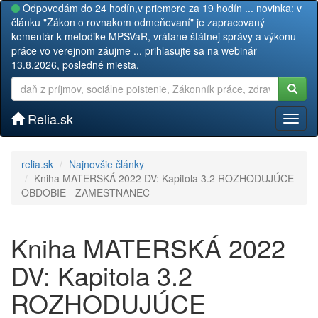
Odpovedám do 24 hodín,v priemere za 19 hodín ... novinka: v
článku "Zákon o rovnakom odmeňovaní" je zapracovaný
komentár k metodike MPSVaR, vrátane štátnej správy a výkonu
práce vo verejnom záujme ... prihlasujte sa na webinár
13.8.2026, posledné miesta.
Relia.sk
Toggl
naviga
relia.sk
Najnovšie články
Kniha MATERSKÁ 2022 DV: Kapitola 3.2 ROZHODUJÚCE
OBDOBIE - ZAMESTNANEC
Kniha MATERSKÁ 2022
DV: Kapitola 3.2
ROZHODUJÚCE