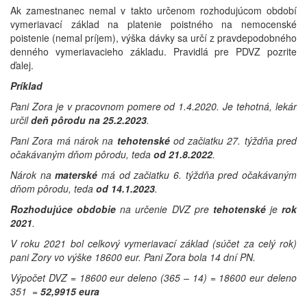
Ak zamestnanec nemal v takto určenom rozhodujúcom období
vymeriavací základ na platenie poistného na nemocenské
poistenie (nemal príjem), výška dávky sa určí z pravdepodobného
denného vymeriavacieho základu. Pravidlá pre PDVZ pozrite
ďalej.
Príklad
Pani Zora je v pracovnom pomere od 1.4.2020. Je tehotná, lekár
určil
deň pôrodu na 25.2.2023
.
Pani Zora má nárok na
tehotenské
od začiatku 27. týždňa pred
očakávaným dňom pôrodu, teda
od 21.8.2022
.
Nárok na
materské
má od začiatku 6. týždňa pred očakávaným
dňom pôrodu, teda
od 14.1.2023
.
Rozhodujúce obdobie
na určenie DVZ pre
tehotenské
je
rok
2021
.
V roku 2021 bol celkový vymeriavací základ (súčet za celý rok)
pani Zory vo výške 18600 eur. Pani Zora bola 14 dní PN.
Výpočet DVZ = 18600 eur deleno (365 – 14) = 18600 eur deleno
351 =
52,9915 eura