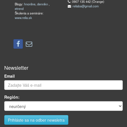
: 0907 135 442 (Orange)
Blogy:
hnonline
,
dennikn
,
:
reliaba@gmail.com
etrend
Školenia a semináre:
www.relia.sk
Newsletter
Email
Región: