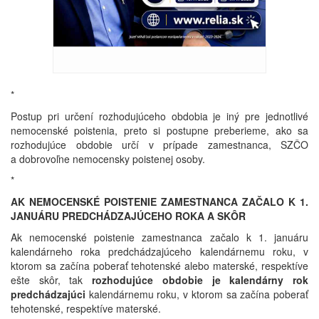
*
Postup pri určení rozhodujúceho obdobia je iný pre jednotlivé
nemocenské poistenia, preto si postupne preberieme, ako sa
rozhodujúce obdobie určí v prípade zamestnanca, SZČO
a dobrovoľne nemocensky poistenej osoby.
*
AK NEMOCENSKÉ POISTENIE ZAMESTNANCA ZAČALO K 1.
JANUÁRU PREDCHÁDZAJÚCEHO ROKA A SKÔR
Ak nemocenské poistenie zamestnanca začalo k 1. januáru
kalendárneho roka predchádzajúceho kalendárnemu roku, v
ktorom sa začína poberať tehotenské alebo materské, respektíve
ešte skôr, tak
rozhodujúce obdobie je
kalendárny rok
predchádzajúci
kalendárnemu roku, v ktorom sa začína poberať
tehotenské, respektíve materské.