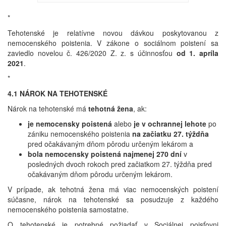
*
Tehotenské je relatívne novou dávkou poskytovanou z
nemocenského poistenia. V zákone o sociálnom poistení sa
zaviedlo novelou č. 426/2020 Z. z. s účinnosťou
od 1. apríla
2021
.
*
4.1 NÁROK NA TEHOTENSKÉ
Nárok na tehotenské má
tehotná žena
, ak:
je nemocensky poistená
alebo
je v ochrannej lehote
po
zániku nemocenského poistenia
na začiatku 27. týždňa
pred očakávaným dňom pôrodu určeným lekárom a
bola nemocensky poistená najmenej 270 dní
v
posledných dvoch rokoch pred začiatkom 27. týždňa pred
očakávaným dňom pôrodu určeným lekárom.
V prípade, ak tehotná žena má viac nemocenských poistení
súčasne, nárok na tehotenské sa posudzuje z každého
nemocenského poistenia samostatne.
O tehotenské je potrebné požiadať v Sociálnej poisťovni