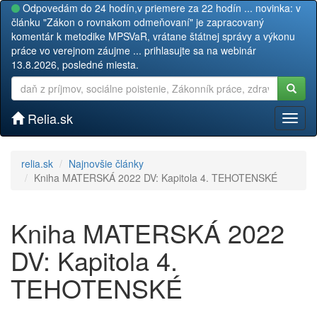
Odpovedám do 24 hodín,v priemere za 22 hodín ... novinka: v
článku "Zákon o rovnakom odmeňovaní" je zapracovaný
komentár k metodike MPSVaR, vrátane štátnej správy a výkonu
práce vo verejnom záujme ... prihlasujte sa na webinár
13.8.2026, posledné miesta.
Relia.sk
Toggl
naviga
relia.sk
Najnovšie články
Kniha MATERSKÁ 2022 DV: Kapitola 4. TEHOTENSKÉ
Kniha MATERSKÁ 2022
DV: Kapitola 4.
TEHOTENSKÉ