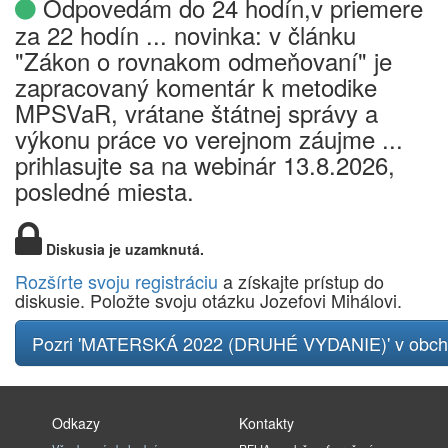
Odpovedám do 24 hodín,v priemere
za 22 hodín ... novinka: v článku
"Zákon o rovnakom odmeňovaní" je
zapracovaný komentár k metodike
MPSVaR, vrátane štátnej správy a
výkonu práce vo verejnom záujme ...
prihlasujte sa na webinár 13.8.2026,
posledné miesta.
Diskusia je uzamknutá.
Rozšírte svoju registráciu
a získajte prístup do
diskusie. Položte svoju otázku Jozefovi Mihálovi.
Pozri 'MATERSKÁ 2022 (DRUHÉ VYDANIE)' v obc
Odkazy
Kontakty