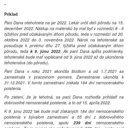
*
Príklad
Pani Dana otehotnela na jar 2022. Lekár určil deň pôrodu na 15.
december 2022. Nástup na materskú by mal byť v rozmedzí 8 - 6
týždňov pred očakávaným dňom pôrodu, teda v rozmedzí od 20.
októbra 2022 do 3. novembra 2022. Nárok na tehotenské sa
posudzuje k prvému dňu 27. týždňa pred očakávaným dňom
pôrodu, teda
k 9. júnu 2022
. Ak pani Dana spĺňa podmienky,
tehotenské bude mať vyplácané od 9. júna 2022 až do ukončenia
tehotenstva (do pôrodu).
Pani Dana v roku 2021 skončila štúdium a od 1.7.2021 sa
zamestnala v pracovnom pomere. Zamestnanie ukončila k
31.12.2021. V tomto zamestnaní získala 184 dní nemocenského
poistenia.
Po zistení, že je tehotná, sa pani Dana rozhodla prihlásiť na
dobrovoľné nemocenské poistenie, a to od 15. apríla 2022.
K 9. júnu 2022 tak bude mať získaných 184 dní nemocenského
poistenia v bývalom zamestnaní a 55 dní z dobrovoľného
nemocenského poistenia, spolu
239 dní
nemocenského