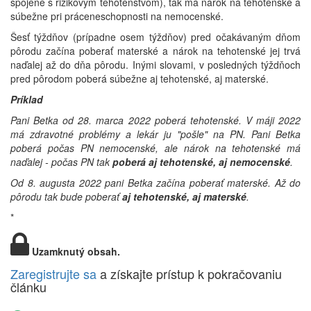
spojené s rizikovým tehotenstvom), tak má nárok na tehotenské a
súbežne pri práceneschopnosti na nemocenské.
Šesť týždňov (prípadne osem týždňov) pred očakávaným dňom
pôrodu začína poberať materské a nárok na tehotenské jej trvá
naďalej až do dňa pôrodu. Inými slovami, v posledných týždňoch
pred pôrodom poberá súbežne aj tehotenské, aj materské.
Príklad
Pani Betka od 28. marca 2022 poberá tehotenské. V máji 2022
má zdravotné problémy a lekár ju "pošle" na PN. Pani Betka
poberá počas PN nemocenské, ale nárok na tehotenské má
naďalej - počas PN tak
poberá aj tehotenské, aj nemocenské
.
Od 8. augusta 2022 pani Betka začína poberať materské. Až do
pôrodu tak bude poberať
aj tehotenské, aj materské
.
*
Uzamknutý obsah.
Zaregistrujte sa
a získajte prístup k pokračovaniu
článku