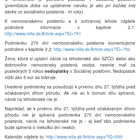
(
premlčacia doba na uplatnenie nároku je ako pri každej inej
dávke zo sociálneho poistenia - tri roky
).
K nemocenskému poisteniu a k ochrannej lehote nájdete
podrobné informácie v kapitole 2.1:
http://www.relia.sk/Article.aspx?ID=781
Podmienku 270 dní nemocenského poistenia komentujeme
podrobne v kapitole 2.2:
http://www.relia.sk/Article.aspx?ID=782
Žena, ktorá si uplatní nárok na tehotenské ako SZČO alebo ako
dobrovoľne nemocensky poistená osoba, nesmie mať za
posledných 5 rokov
nedoplatky
v Sociálnej poisťovni. Nedoplatok
nižší ako 5 eur sa toleruje.
Uvedené podmienky sa posudzujú k prvému dňu 27. týždňa pred
očakávaným dňom pôrodu. Ak nie sú k tomuto dňu splnené,
nárok na tehotenské nie je.
Napríklad, ak k prvému dňu 27. týždňa pred očakávaným dňom
pôrodu nie je splnená podmienka 270 dní nemocenského
poistenia, nárok na tehotenské nie je - aj keď táto podmienka
bude splnená o niekoľko dní neskôr.
Kalendár nájdete tu:
http://www.relia.sk/Article.aspx?ID=559