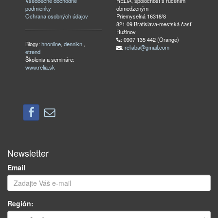
Všeobecné obchodné
RELIA, spoločnosť s ručením
podmienky
obmedzeným
Ochrana osobných údajov
Priemyselná 16318/8
821 09 Bratislava-mestská časť
Ružinov
: 0907 135 442 (Orange)
Blogy:
hnonline
,
dennikn
,
:
reliaba@gmail.com
etrend
Školenia a semináre:
www.relia.sk
Newsletter
Email
Región: