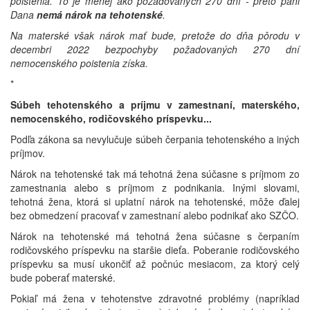
poistenia. To je menej ako požadovaných 270 dní - preto pani
Dana
nemá nárok na tehotenské
.
Na materské však nárok mať bude, pretože do dňa pôrodu v
decembri 2022 bezpochyby požadovaných 270 dní
nemocenského poistenia získa.
*
Súbeh tehotenského a príjmu v zamestnaní, materského,
nemocenského, rodičovského príspevku...
Podľa zákona sa nevylučuje súbeh čerpania tehotenského a iných
príjmov.
Nárok na tehotenské tak má tehotná žena súčasne s príjmom zo
zamestnania alebo s príjmom z podnikania. Inými slovami,
tehotná žena, ktorá si uplatní nárok na tehotenské, môže ďalej
bez obmedzení pracovať v zamestnaní alebo podnikať ako SZČO.
Nárok na tehotenské má tehotná žena súčasne s čerpaním
rodičovského príspevku na staršie dieťa. Poberanie rodičovského
príspevku sa musí ukončiť až počnúc mesiacom, za ktorý celý
bude poberať materské.
Pokiaľ má žena v tehotenstve zdravotné problémy (napríklad