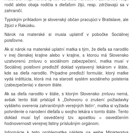
rodič alebo obaja rodičia s dieťaťom žijú, resp. zdržiavajú sa v
zahraničí.
Typickým príkladom je slovenský občan pracujúci v Bratislave, ale
žijúci v Rakúsku.
Nárok na materské si musia uplatniť v pobočke Sociálnej
poisťovne.
Ak si nárok na materské uplatní matka s tým, že dieťa sa narodilo
v inej členskej krajine alebo v krajine, s ktorou má Slovensko
uzatvorenú zmluvu o sociálnom zabezpečení, matka musí v
Sociálnej poisťovni predložiť doklad vystavený lekárom v štáte,
kde sa dieťa narodilo. Prípadne predloží formulár, ktorý matke
vydá inštitúcia, ktorá má na starosti systém sociálneho poistenia
(zabezpečenia) v danom štáte.
Ak sa dieťa narodilo v štáte, s ktorým Slovensko zmluvu nemá,
avšak tento štát pristúpil k „Dohovoru o zrušení požiadavky
vyššieho overenia zahraničných verejných listín“, matka si vyžiada
potvrdenie o narodení dieťaťa u svojho lekára v tomto štáte. Tento
doklad musí byť osvedčený tzv. apostilou = osvedčením
hodnovernosti verejnej listiny príslušným orgánom.
Informácie k tejto problematike nájdete na webe Ministerstva