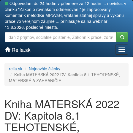
Odpovedám do 24 hodín,v priemere za 12 hodín ... novinka: v
článku "Zákon o rovnakom odmeňovaní" je zapracovaný
komentár k metodike MPSVaR, vrátane štátnej správy a výkonu
práce vo verejnom záujme ... prihlasujte sa na webinár
13.8.2026, posledné miesta.
Relia.sk
Toggl
naviga
relia.sk
Najnovšie články
Kniha MATERSKÁ 2022 DV: Kapitola 8.1 TEHOTENSKÉ,
MATERSKÉ A ZAHRANIČIE
Kniha MATERSKÁ 2022
DV: Kapitola 8.1
TEHOTENSKÉ,