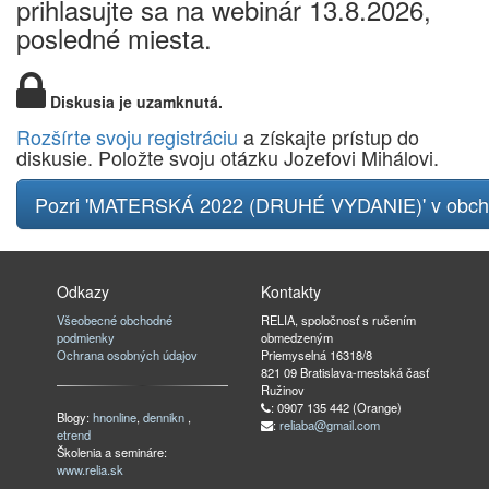
prihlasujte sa na webinár 13.8.2026,
posledné miesta.
Diskusia je uzamknutá.
Rozšírte svoju registráciu
a získajte prístup do
diskusie. Položte svoju otázku Jozefovi Mihálovi.
Pozri 'MATERSKÁ 2022 (DRUHÉ VYDANIE)' v obc
Odkazy
Kontakty
Všeobecné obchodné
RELIA, spoločnosť s ručením
podmienky
obmedzeným
Ochrana osobných údajov
Priemyselná 16318/8
821 09 Bratislava-mestská časť
Ružinov
: 0907 135 442 (Orange)
Blogy:
hnonline
,
dennikn
,
:
reliaba@gmail.com
etrend
Školenia a semináre:
www.relia.sk