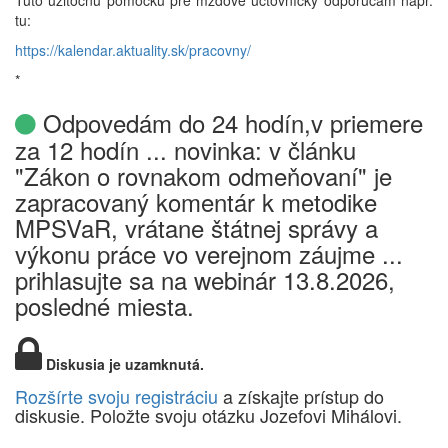
Túto užitočnú pomôcku pre mzdové účtovníčky odporúčam napr.
tu:
https://kalendar.aktuality.sk/pracovny/
*
Odpovedám do 24 hodín,v priemere
za 12 hodín ... novinka: v článku
"Zákon o rovnakom odmeňovaní" je
zapracovaný komentár k metodike
MPSVaR, vrátane štátnej správy a
výkonu práce vo verejnom záujme ...
prihlasujte sa na webinár 13.8.2026,
posledné miesta.
Diskusia je uzamknutá.
Rozšírte svoju registráciu
a získajte prístup do
diskusie. Položte svoju otázku Jozefovi Mihálovi.