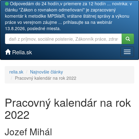
Odpovedám do 24 hodín,v priemere za 12 hodín ... novinka: v
článku "Zákon o rovnakom odmeňovaní" je zapracovaný
komentár k metodike MPSVaR, vrátane štátnej správy a výkonu
práce vo verejnom záujme ... prihlasujte sa na webinár
13.8.2026, posledné miesta.
Relia.sk
Toggl
naviga
relia.sk
Najnovšie články
Pracovný kalendár na rok 2022
Pracovný kalendár na rok
2022
Jozef Mihál