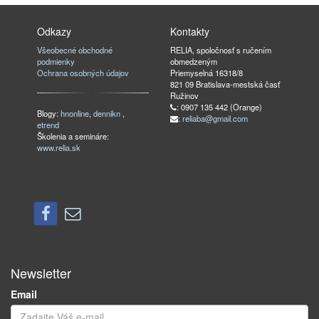
Odkazy
Kontakty
Všeobecné obchodné
RELIA, spoločnosť s ručením
podmienky
obmedzeným
Ochrana osobných údajov
Priemyselná 16318/8
821 09 Bratislava-mestská časť
Ružinov
: 0907 135 442 (Orange)
Blogy:
hnonline
,
dennikn
,
:
reliaba@gmail.com
etrend
Školenia a semináre:
www.relia.sk
Newsletter
Email