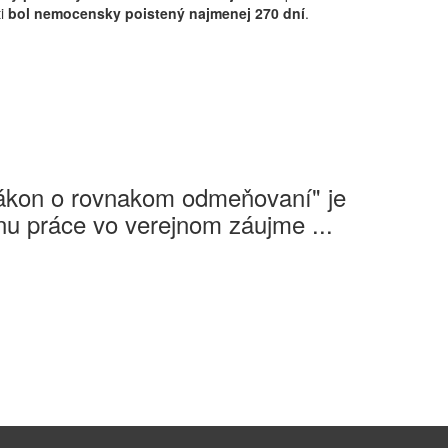
ti
bol nemocensky poistený najmenej 270 dní
.
Zákon o rovnakom odmeňovaní" je
u práce vo verejnom záujme ...