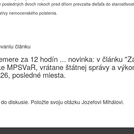
posledných dvoch rokoch pred dňom prevzatia dieťaťa do starostlivos
natívy nemocenského poistenia.
ovaniu článku
mere za 12 hodín ... novinka: v článku "
e MPSVaR, vrátane štátnej správy a výkon
026, posledné miesta.
 do diskusie. Položte svoju otázku Jozefovi Mihálovi.