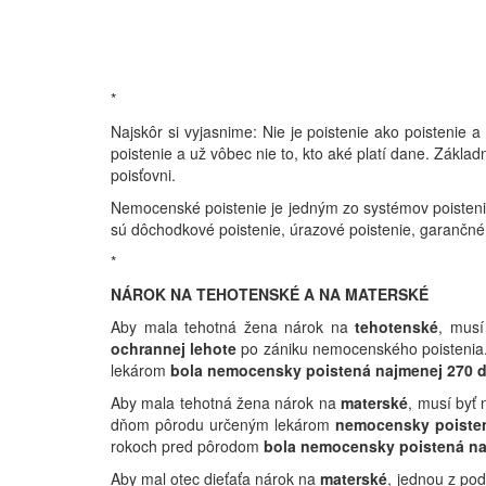
*
Najskôr si vyjasnime: Nie je poistenie ako poisteni
poistenie a už vôbec nie to, kto aké platí dane. Zákl
poisťovni.
Nemocenské poistenie je jedným zo systémov poistenia
sú dôchodkové poistenie, úrazové poistenie, garančné 
*
NÁROK NA TEHOTENSKÉ A NA MATERSKÉ
Aby mala tehotná žena nárok na
tehotenské
, mus
ochrannej lehote
po zániku nemocenského poistenia
lekárom
bola nemocensky poistená najmenej 270 d
Aby mala tehotná žena nárok na
materské
, musí byť
dňom pôrodu určeným lekárom
nemocensky poiste
rokoch pred pôrodom
bola nemocensky poistená na
Aby mal otec dieťaťa nárok na
materské
, jednou z pod