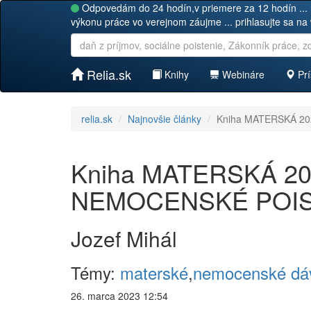
Odpovedám do 24 hodín,v priemere za 12 hodín ... 
výkonu práce vo verejnom záujme ... prihlasujte sa na
Relia.sk
Knihy
Webináre
Prí
relia.sk
Najnovšie články
Kniha MATERSKÁ 20
Kniha MATERSKÁ 2023
NEMOCENSKÉ POIS
Jozef Mihál
Témy:
materské
,
nemocenské dá
26. marca 2023 12:54