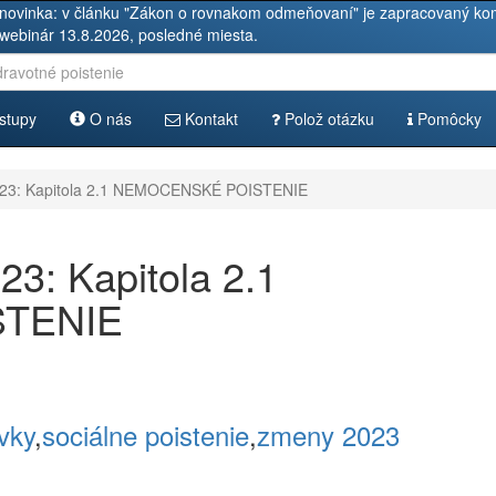
novinka: v článku "Zákon o rovnakom odmeňovaní" je zapracovaný kom
 webinár 13.8.2026, posledné miesta.
stupy
O nás
Kontakt
Polož otázku
Pomôcky
23: Kapitola 2.1 NEMOCENSKÉ POISTENIE
: Kapitola 2.1
TENIE
vky
,
sociálne poistenie
,
zmeny 2023