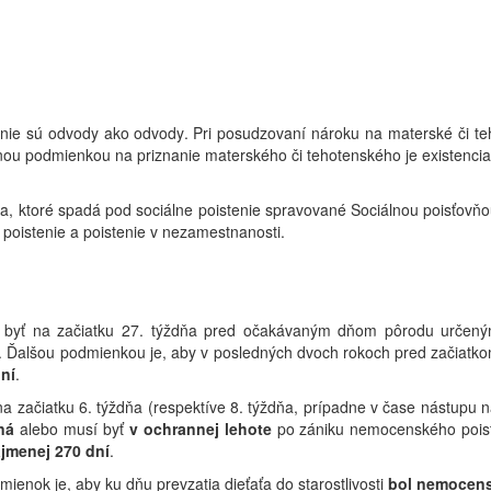
e a nie sú odvody ako odvody. Pri posudzovaní nároku na materské či 
adnou podmienkou na priznanie materského či tehotenského je existenc
, ktoré spadá pod sociálne poistenie spravované Sociálnou poisťovňou
poistenie a poistenie v nezamestnanosti.
í byť na začiatku 27. týždňa pred očakávaným dňom pôrodu určen
. Ďalšou podmienkou je, aby v posledných dvoch rokoch pred začiat
ní
.
 na začiatku 6. týždňa (respektíve 8. týždňa, prípadne v čase nástup
ná
alebo musí byť
v ochrannej lehote
po zániku nemocenského poist
jmenej 270 dní
.
mienok je, aby ku dňu prevzatia dieťaťa do starostlivosti
bol nemocens