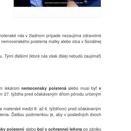
tehotenské nás v žiadnom prípade nezaujíma zdravotné
ia nemocenského poistenia matky alebo otca v Sociálnej
. Tými ďalšími (ktoré nás však ďalej nebudú zaujímať)
ým lekárom
nemocensky poistená
alebo musí byť
v
kom 27. týždňa pred očakávaným dňom pôrodu určeným
u na materské medzi 8. až 6. týždňom) pred očakávaným
enia. Ďalšou podmienkou je, aby v posledných dvoch
ky poistený
alebo
bol v ochrannej lehote
po zániku