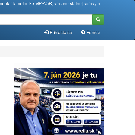
entár k metodike MPSVaR, vrátane štátnej správy a
Prihláste sa
Pomoc