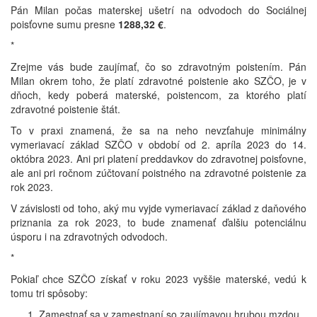
Pán Milan počas materskej ušetrí na odvodoch do Sociálnej
poisťovne sumu presne
1288,32 €
.
*
Zrejme vás bude zaujímať, čo so zdravotným poistením. Pán
Milan okrem toho, že platí zdravotné poistenie ako SZČO, je v
dňoch, kedy poberá materské, poistencom, za ktorého platí
zdravotné poistenie štát.
To v praxi znamená, že sa na neho nevzťahuje minimálny
vymeriavací základ SZČO v období od 2. apríla 2023 do 14.
októbra 2023. Ani pri platení preddavkov do zdravotnej poisťovne,
ale ani pri ročnom zúčtovaní poistného na zdravotné poistenie za
rok 2023.
V závislosti od toho, aký mu vyjde vymeriavací základ z daňového
priznania za rok 2023, to bude znamenať ďalšiu potenciálnu
úsporu i na zdravotných odvodoch.
*
Pokiaľ chce SZČO získať v roku 2023 vyššie materské, vedú k
tomu tri spôsoby:
Zamestnať sa v zamestnaní so zaujímavou hrubou mzdou