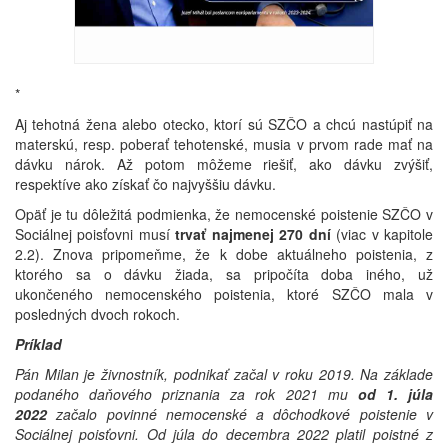
*
Aj tehotná žena alebo otecko, ktorí sú SZČO a chcú nastúpiť na
materskú, resp. poberať tehotenské, musia v prvom rade mať na
dávku nárok. Až potom môžeme riešiť, ako dávku zvýšiť,
respektíve ako získať čo najvyššiu dávku.
Opäť je tu dôležitá podmienka, že nemocenské poistenie SZČO v
Sociálnej poisťovni musí
trvať najmenej 270 dní
(viac v kapitole
2.2). Znova pripomeňme, že k dobe aktuálneho poistenia, z
ktorého sa o dávku žiada, sa pripočíta doba iného, už
ukončeného nemocenského poistenia, ktoré SZČO mala v
posledných dvoch rokoch.
Príklad
Pán Milan je živnostník, podnikať začal v roku 2019. Na základe
podaného daňového priznania za rok 2021 mu
od 1. júla
2022
začalo povinné nemocenské a dôchodkové poistenie v
Sociálnej poisťovni. Od júla do decembra 2022 platil poistné z