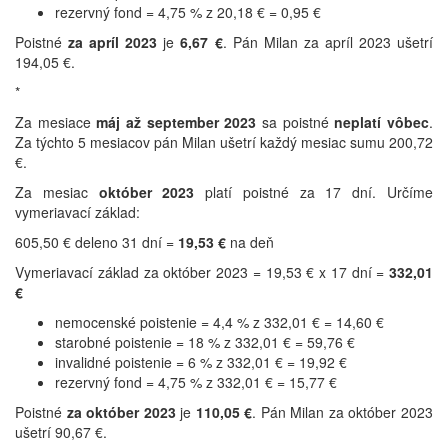
rezervný fond = 4,75 % z 20,18 € = 0,95 €
Poistné
za apríl 2023
je
6,67 €
. Pán Milan za apríl 2023 ušetrí
194,05 €.
*
Za mesiace
máj až september 2023
sa poistné
neplatí vôbec
.
Za týchto 5 mesiacov pán Milan ušetrí každý mesiac sumu 200,72
€.
Za mesiac
október 2023
platí poistné za 17 dní. Určíme
vymeriavací základ:
605,50 € deleno 31 dní =
19,53 €
na deň
Vymeriavací základ za október 2023 = 19,53 € x 17 dní =
332,01
€
nemocenské poistenie = 4,4 % z 332,01 € = 14,60 €
starobné poistenie = 18 % z 332,01 € = 59,76 €
invalidné poistenie = 6 % z 332,01 € = 19,92 €
rezervný fond = 4,75 % z 332,01 € = 15,77 €
Poistné
za október 2023
je
110,05 €
. Pán Milan za október 2023
ušetrí 90,67 €.