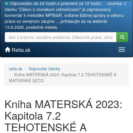
Odpovedám do 24 hodín,v priemere za 12 hodín ... novinka: v
článku "Zákon o rovnakom odmeňovaní" je zapracovaný
komentár k metodike MPSVaR, vrátane štátnej správy a výkonu
práce vo verejnom záujme ... prihlasujte sa na webinár
13.8.2026, posledné miesta.
Relia.sk
Toggl
naviga
relia.sk
Najnovšie články
Kniha MATERSKÁ 2023: Kapitola 7.2 TEHOTENSKÉ A
MATERSKÉ SZČO
Kniha MATERSKÁ 2023:
Kapitola 7.2
TEHOTENSKÉ A