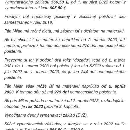
vymeriavacieho základu
566,50 €
, od 1. januára 2023 potom z
vymeriavacieho základu
605,50 €
.
Predtým bol naposledy poistený v Sociálnej poisťovni ako
zamestnanec v roku 2018.
Pán Milan má ročné dieťa, má záujem ísť s dieťaťom na materskú.
Ak by chcel ísť na materskú napríklad od 2. marca 2023, tak
nemôže, pretože k tomuto dňu ešte nemá 270 dní nemocenského
poistenia.
Preverme si to: V období dva roky "dozadu", teda od 2. marca
2021 do 1. marca 2023 bol poistený len ako SZČO v čase od 1.
júla 2022 do 1. marca 2023, čo je len 244 dní nemocenského
poistenia.
Pán Milan však môže ísť na materskú napríklad
od 2. apríla
2023
. K tomuto dňu už má
275 dní
nemocenského poistenia.
Ak pán Milan požiada o materské od 2. apríla 2023, rozhodujúcim
obdobím je
rok 2022
(pozrite 3. kapitolu).
Vypočítame denný vymeriavací základ (DVZ).
Súčet vymeriavacích základov, z ktorých sa v roku 2022 platilo
poistné, je 6 mesiacov x 566,50 € = 3399 €.