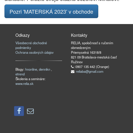
Pozri 'MATERSKÁ 2023' v obchode
Odkazy
Kontakty
Všeobecné obchodné
RELIA, spoločnosť s ručením
podmienky
obmedzeným
Ochrana osobných údajov
Priemyselná 16318/8
821 09 Bratislava-mestská časť
Ružinov
: 0907 135 442 (Orange)
Blogy:
hnonline
,
dennikn
,
:
reliaba@gmail.com
etrend
Školenia a semináre:
www.relia.sk