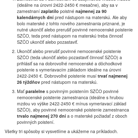
(ideálne na úrovni 2422-2450 € mesačne), aby sa v
zamestnaní
zaplatilo
poistné
najmenej za 90
kalendárnych dní
pred nástupom na materskú. Ale aby
bolo materské z tohto nového zamestnania priznané, je
nutné ukončiť alebo prerušiť povinné nemocenské poistenie
SZČO, teda pred nástupom na materskú treba činnosť
SZČO ukončiť alebo pozastaviť.
Ukončiť alebo prerušiť povinné nemocenské poistenie
SZČO (teda ukončiť alebo pozastaviť činnosť SZČO) a
prihlásiť sa na dobrovoľné nemocenské a dôchodkové
poistenie s vymeriavacím základom ideálne na úrovni
2422-2450 €. Dobrovoľné poistenie musí
trvať najmenej
26 týždňov
pred nástupom na materskú.
Mať
paralelne
s povinným poistením SZČO povinné
nemocenské poistenie zamestnanca (ideálne s hrubou
mzdou vo výške 2422-2450 € mínus vymeriavací základ
SZČO), aby povinné nemocenské poistenie zamestnanca
trvalo najmenej 270 dní
a o materské požiadať z oboch
povinných poistení.
Všetky tri spôsoby si vysvetlíme a ukážeme na príkladoch.