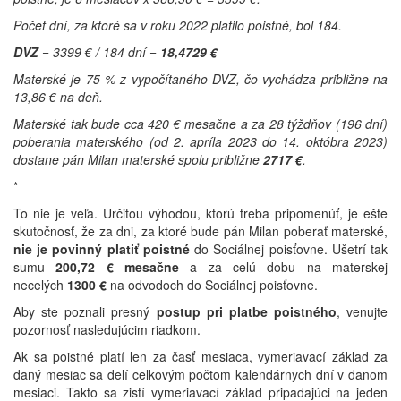
Počet dní, za ktoré sa v roku 2022 platilo poistné, bol 184.
DVZ
= 3399 € / 184 dní =
18,4729 €
Materské je 75 % z vypočítaného DVZ, čo vychádza približne na
13,86 € na deň.
Materské tak bude cca 420 € mesačne a za 28 týždňov (196 dní)
poberania materského (od 2. apríla 2023 do 14. októbra 2023)
dostane pán Milan materské spolu približne
2717 €
.
*
To nie je veľa. Určitou výhodou, ktorú treba pripomenúť, je ešte
skutočnosť, že za dni, za ktoré bude pán Milan poberať materské,
nie je povinný platiť poistné
do Sociálnej poisťovne. Ušetrí tak
sumu
200,72 € mesačne
a za celú dobu na materskej
necelých
1300 €
na odvodoch do Sociálnej poisťovne.
Aby ste poznali presný
postup pri platbe poistného
, venujte
pozornosť nasledujúcim riadkom.
Ak sa poistné platí len za časť mesiaca, vymeriavací základ za
daný mesiac sa delí celkovým počtom kalendárnych dní v danom
mesiaci. Takto sa zistí vymeriavací základ pripadajúci na jeden