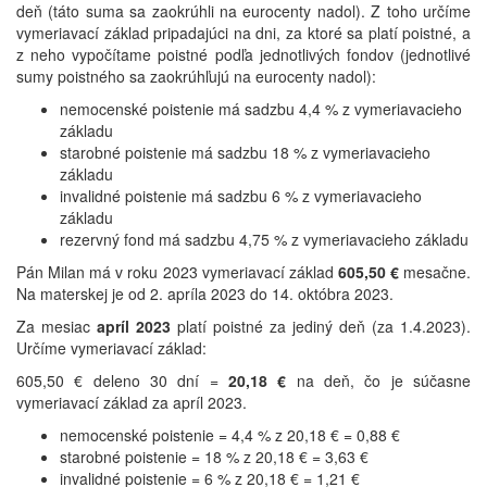
deň (táto suma sa zaokrúhli na eurocenty nadol). Z toho určíme
vymeriavací základ pripadajúci na dni, za ktoré sa platí poistné, a
z neho vypočítame poistné podľa jednotlivých fondov (jednotlivé
sumy poistného sa zaokrúhľujú na eurocenty nadol):
nemocenské poistenie má sadzbu 4,4 % z vymeriavacieho
základu
starobné poistenie má sadzbu 18 % z vymeriavacieho
základu
invalidné poistenie má sadzbu 6 % z vymeriavacieho
základu
rezervný fond má sadzbu 4,75 % z vymeriavacieho základu
Pán Milan má v roku 2023 vymeriavací základ
605,50 €
mesačne.
Na materskej je od 2. apríla 2023 do 14. októbra 2023.
Za mesiac
apríl 2023
platí poistné za jediný deň (za 1.4.2023).
Určíme vymeriavací základ:
605,50 € deleno 30 dní =
20,18 €
na deň, čo je súčasne
vymeriavací základ za apríl 2023.
nemocenské poistenie = 4,4 % z 20,18 € = 0,88 €
starobné poistenie = 18 % z 20,18 € = 3,63 €
invalidné poistenie = 6 % z 20,18 € = 1,21 €