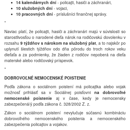
14 kalendárnych dní
- policajti, hasiči a záchranári,
10 služobných dní
- vojaci,
10 pracovných dní
- príslušníci finančnej správy.
*
Naviac platí, že policajti, hasiči a záchranári majú v
súvislosti
so
starostlivosťou
o narodené
dieťa
nárok na
rodičovskú
dovolenku
v
rozsahu
9
týždňov
s nárokom
na
služobný
plat
,
a to
najskôr
po
uplynutí
šiestich
týždňov
odo
dňa
pôrodu
do
troch
rokov
veku
dieťaťa a
za podmienky, že
žiaden
z rodičov
nepoberá
na
dieťa
materské
alebo
rodičovský
príspevok.
*
DOBROVOĽNÉ NEMOCENSKÉ POISTENIE
Podľa zákona o sociálnom poistení má policajtka alebo vojak
možnosť prihlásiť sa v Sociálnej poisťovni
na dobrovoľné
nemocenské poistenie
aj v čase, kedy je nemocensky
zabezpečená/ý podľa zákona č. 328/2002 Z. z.
Zákon o sociálnom poistení nevylučuje súčasnú kombináciu
dobrovoľného nemocenského poistenia a nemocenského
zabezpečenia policajtov a vojakov.