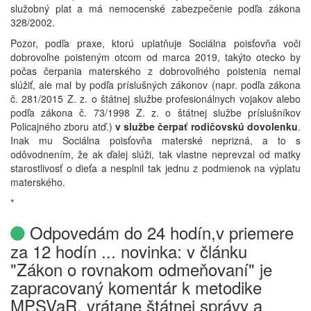
služobný plat a má nemocenské zabezpečenie podľa zákona
328/2002.
Pozor, podľa praxe, ktorú uplatňuje Sociálna poisťovňa voči
dobrovoľne poisteným otcom od marca 2019, takýto otecko by
počas čerpania materského z dobrovoľného poistenia nemal
slúžiť, ale mal by podľa príslušných zákonov (napr. podľa zákona
č. 281/2015 Z. z. o štátnej službe profesionálnych vojakov alebo
podľa zákona č. 73/1998 Z. z. o štátnej službe príslušníkov
Policajného zboru atď.)
v službe čerpať
rodičovskú dovolenku
.
Inak mu Sociálna poisťovňa materské neprizná, a to s
odôvodnením, že ak ďalej slúži, tak vlastne neprevzal od matky
starostlivosť o dieťa a nesplnil tak jednu z podmienok na výplatu
materského.
*
Odpovedám do 24 hodín,v priemere
za 12 hodín ... novinka: v článku
"Zákon o rovnakom odmeňovaní" je
zapracovaný komentár k metodike
MPSVaR, vrátane štátnej správy a