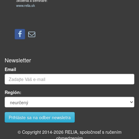
Školenia a semináre:
www.relia.sk
Newsletter
Email
Región:
© Copyright 2014-
2026
RELIA, spoločnosť s ručením
obmedzeným