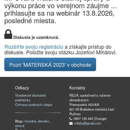
výkonu práce vo verejnom záujme ...
prihlasujte sa na webinár 13.8.2026,
posledné miesta.
Diskusia je uzamknutá.
Rozšírte svoju registráciu
a získajte prístup do
diskusie. Položte svoju otázku Jozefovi Mihálovi.
Pozri 'MATERSKÁ 2023' v obchode
Odkazy
Kontakty
Všeobecné obchodné
RELIA, spoločnosť s ručením
podmienky
obmedzeným
Ochrana osobných údajov
Priemyselná 16318/8
821 09 Bratislava-mestská časť
Ružinov
: 0907 135 442 (Orange)
Blogy:
hnonline
,
dennikn
,
:
reliaba@gmail.com
etrend