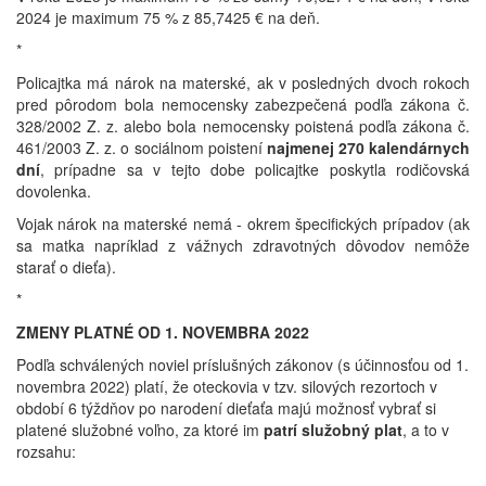
2024 je maximum 75 % z 85,7425 € na deň.
*
Policajtka má nárok na materské, ak v posledných dvoch rokoch
pred pôrodom bola nemocensky zabezpečená podľa zákona č.
328/2002 Z. z. alebo bola nemocensky poistená podľa zákona č.
461/2003 Z. z. o sociálnom poistení
najmenej 270 kalendárnych
dní
, prípadne sa v tejto dobe policajtke poskytla rodičovská
dovolenka.
Vojak nárok na materské nemá - okrem špecifických prípadov (ak
sa matka napríklad z vážnych zdravotných dôvodov nemôže
starať o dieťa).
*
ZMENY PLATNÉ OD 1. NOVEMBRA 2022
Podľa schválených noviel príslušných zákonov (s účinnosťou od 1.
novembra 2022) platí, že oteckovia v tzv. silových rezortoch v
období 6 týždňov po narodení dieťaťa majú možnosť vybrať si
platené služobné voľno, za ktoré im
patrí služobný plat
, a to v
rozsahu: