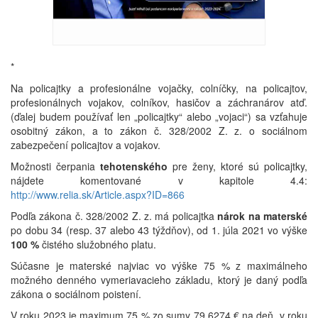
*
Na policajtky a profesionálne vojačky, colníčky, na policajtov,
profesionálnych vojakov, colníkov, hasičov a záchranárov atď.
(ďalej budem používať len „policajtky“ alebo „vojaci“) sa vzťahuje
osobitný zákon, a to zákon č. 328/2002 Z. z. o sociálnom
zabezpečení policajtov a vojakov.
Možnosti čerpania
tehotenského
pre ženy, ktoré sú policajtky,
nájdete komentované v kapitole 4.4:
http://www.relia.sk/Article.aspx?ID=866
Podľa zákona č. 328/2002 Z. z. má policajtka
nárok na materské
po dobu 34 (resp. 37 alebo 43 týždňov), od 1. júla 2021 vo výške
100 %
čistého služobného platu.
Súčasne je materské najviac vo výške 75 % z maximálneho
možného denného vymeriavacieho základu, ktorý je daný podľa
zákona o sociálnom poistení.
V roku 2023 je maximum 75 % zo sumy 79,6274 € na deň, v roku