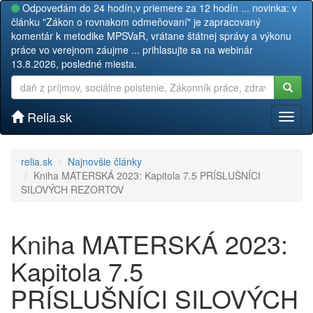
Odpovedám do 24 hodín,v priemere za 12 hodín ... novinka: v
článku "Zákon o rovnakom odmeňovaní" je zapracovaný
komentár k metodike MPSVaR, vrátane štátnej správy a výkonu
práce vo verejnom záujme ... prihlasujte sa na webinár
13.8.2026, posledné miesta.
Relia.sk
Toggl
naviga
relia.sk
Najnovšie články
Kniha MATERSKÁ 2023: Kapitola 7.5 PRÍSLUŠNÍCI
SILOVÝCH REZORTOV
Kniha MATERSKÁ 2023:
Kapitola 7.5
PRÍSLUŠNÍCI SILOVÝCH