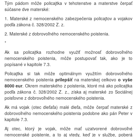
Tým pádom môže policajtka v tehotenstve a materstve čerpať
súčasne dve materské:
1. Materské z nemocenského zabezpečenia policajtov a vojakov
podľa zákona č. 328/2002 Z. z.
2. Materské z dobrovoľného nemocenského poistenia.
*
Ak sa policajtka rozhodne využiť možnosť dobrovoľného
nemocenského poistenia, môže postupovať tak, ako je to
popísané v kapitole 7.3.
Policajtka si tak môže optimálnym využitím dobrovoľného
nemocenského poistenia
prilepšiť
na materskej celkovo
o vyše
8000 eur
. Okrem materského z poistenia, ktoré má ako policajtka
podľa zákona č. 328/2002 Z. z., získa aj materské zo Sociálnej
poisťovne z dobrovoľného nemocenského poistenia.
Ak má vojak (otec dieťaťa) malé dieťa, môže čerpať materské z
dobrovoľného nemocenského poistenia podobne ako pán Peter v
kapitole 7.3.
Aj otec, ktorý je vojak, môže mať uzatvorené dobrovoľné
nemocenské poistenie, a to aj vtedy, keď je v službe, poberá