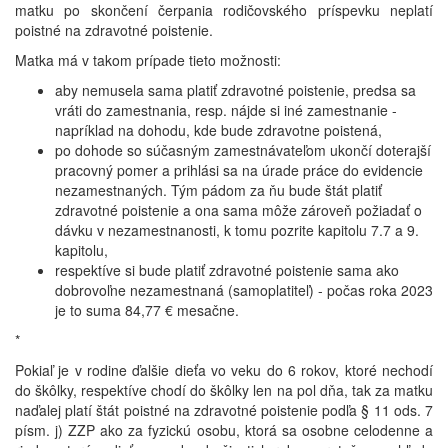
matku po skončení čerpania rodičovského príspevku neplatí
poistné na zdravotné poistenie.
Matka má v takom prípade tieto možnosti:
aby nemusela sama platiť zdravotné poistenie, predsa sa
vráti do zamestnania, resp. nájde si iné zamestnanie -
napríklad na dohodu, kde bude zdravotne poistená,
po dohode so súčasným zamestnávateľom ukončí doterajší
pracovný pomer a prihlási sa na úrade práce do evidencie
nezamestnaných. Tým pádom za ňu bude štát platiť
zdravotné poistenie a ona sama môže zároveň požiadať o
dávku v nezamestnanosti, k tomu pozrite kapitolu 7.7 a 9.
kapitolu,
respektíve si bude platiť zdravotné poistenie sama ako
dobrovoľne nezamestnaná (samoplatiteľ) - počas roka 2023
je to suma 84,77 € mesačne.
*
Pokiaľ je v rodine ďalšie dieťa vo veku do 6 rokov, ktoré nechodí
do škôlky, respektíve chodí do škôlky len na pol dňa, tak za matku
naďalej platí štát poistné na zdravotné poistenie podľa § 11 ods. 7
písm. j) ZZP ako za fyzickú osobu, ktorá sa osobne celodenne a