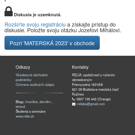
Diskusia je uzamknutá.
Rozšírte svoju registráciu
a získajte prístup do
diskusie. Položte svoju otázku Jozefovi Mihálovi.
Pozri 'MATERSKÁ 2023' v obchode
Odkazy
Kontakty
Všeobecné obchodné
RELIA, spoločnosť s ručením
podmienky
obmedzeným
Ochrana osobných údajov
Priemyselná 16318/8
821 09 Bratislava-mestská časť
Ružinov
: 0907 135 442 (Orange)
Blogy:
hnonline
,
dennikn
,
:
reliaba@gmail.com
etrend
Školenia a semináre:
www.relia.sk