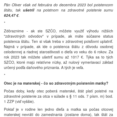
Pán Oliver však od februára do decembra 2023 bol poistencom
štátu, tak
ušetril
na poistnom na zdravotné poistenie sumu
624,47 €
.
*
Zdôraznime - ak ste SZČO, môžete využiť výhodu nižších
"zdravotných odvodov" v prípade, ak máte súčasne status
poistenca štátu. Ten si však treba v zdravotnej poisťovni uplatniť.
Najmä v prípade, ak ide o poistenca štátu z dôvodu osobnej
celodennej a riadnej starostlivosti o dieťa vo veku do 6 rokov. Za
rok 2023 tak môžete ušetriť sumu až 1017 €. Týka sa to tých
SZČO, ktoré majú relatívne nízky, až nulový vymeriavací základ
určený podľa daňového priznania. A tých je veľa.
*
Otec je na materskej - čo so zdravotným poistením matky?
Počas doby, kedy otec poberá materské, štát platí poistné na
zdravotné poistenie za otca v súlade s § 11 ods. 7 písm. m) bod.
1 ZZP (viď vyššie).
Pokiaľ je v rodine len jedno dieťa a matka sa počas otcovej
materskej nevráti do zamestnania (zostane doma), tak štát za