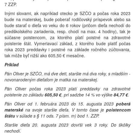
7 ZZP.
Inými slovami, ak napríklad otecko je SZČO a počas roka 2023
bude na materskej, bude poberať rodičovský príspevok alebo sa
bude starať o dieťa vo veku do 6 rokov (pričom dieťa nechodí do
predškolského zariadenia, resp. chodí na max. 4 hodiny), tak je
súčasne poistencom, za ktorého platí poistné na zdravotné
poistenie štát. Vymeriavací základ, z ktorého bude platiť počas
roka 2023 preddavky i poistné na základe ročného zúčtovania,
tak môže byť nižší ako 605,50 € mesačne.
Príklad
Pán Oliver je SZČO, má dve deti, staršie má dva roky, s mladším -
novonarodeným dieťaťom je matka na materskej.
Pán Oliver počas roka 2023 platí preddavky na zdravotné
poistenie zo základu
605,50 €
, pri sadzbe 14 % vo výške
84,77 €
.
Pán Oliver od 1. februára 2023 do 15. augusta 2023
poberá
materské
na svoje staršie dieťa. V tomto čase je
poistencom
štátu
v súlade s § 11 ods. 7 písm. m) bod 1. ZZP.
Staršie dieťa 20. augusta 2023 dovŕši vek 3 roky. Do škôlky
nechodí.