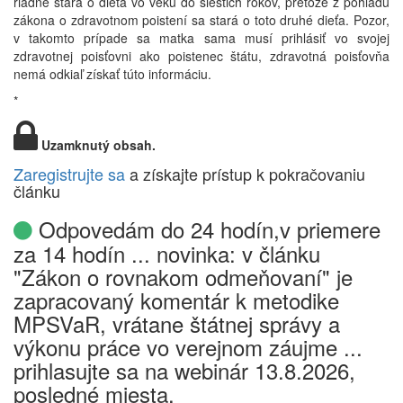
riadne stará o dieťa vo veku do šiestich rokov, pretože z pohľadu
zákona o zdravotnom poistení sa stará o toto druhé dieťa. Pozor,
v takomto prípade sa matka sama musí prihlásiť vo svojej
zdravotnej poisťovni ako poistenec štátu, zdravotná poisťovňa
nemá odkiaľ získať túto informáciu.
*
Uzamknutý obsah.
Zaregistrujte sa
a získajte prístup k pokračovaniu
článku
Odpovedám do 24 hodín,v priemere
za 14 hodín ... novinka: v článku
"Zákon o rovnakom odmeňovaní" je
zapracovaný komentár k metodike
MPSVaR, vrátane štátnej správy a
výkonu práce vo verejnom záujme ...
prihlasujte sa na webinár 13.8.2026,
posledné miesta.