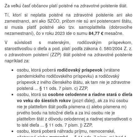
Za veľkú časť občanov platí poistné na zdravotné poistenie štát.
Tí, ktorí si neplatia poistné na zdravotné poistenie ani ako
zamestnanci, ani ako SZČO, pričom nie sú ani poistencami štátu,
si musia platiť poistné ako tzv. samoplatitelia (dobrovoľne
nezamestnaní), čo v roku 2023 ide o sumu
84,77 €
mesačne.
V súvislosti s materským, rodičovským príspevkom,
starostlivosťou o dieťa a pod. platí podľa zákona č. 580/2004 Z. z.
o zdravotnom poistení (ZZP) štát poistné na zdravotné poistenie
napríklad za:
osobu, ktorá poberá
rodičovský príspevok
(vrátane
pandemického rodičovského príspevku) a rodičovský
príspevok z iného členského štátu, ak tam nie je zdravotne
poistená ... § 11 ods. 7 písm. c) ZZP,
osobu, ktorá sa
osobne celodenne a riadne stará o dieťa
vo veku do šiestich rokov
(pozri ďalej), ak za inú osobu
nie je platiteľom štát podľa písmena c) alebo písmena m)
prvého bodu na totožné dieťa a za inú osobu nie je
platiteľom štát z dôvodu celodennej a riadnej starostlivosti o
to isté dieťa ... § 11 ods. 7 písm. j) ZZP,
osobu, ktorá poberá náhradu príjmu, nemocenské,