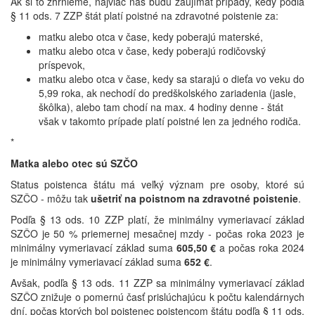
Ak si to zhrnieme, najviac nás budú zaujímať prípady, kedy podľa
§ 11 ods. 7 ZZP štát platí poistné na zdravotné poistenie za:
matku alebo otca v čase, kedy poberajú materské,
matku alebo otca v čase, kedy poberajú rodičovský
príspevok,
matku alebo otca v čase, kedy sa starajú o dieťa vo veku do
5,99 roka, ak nechodí do predškolského zariadenia (jasle,
škôlka), alebo tam chodí na max. 4 hodiny denne - štát
však v takomto prípade platí poistné len za jedného rodiča.
*
Matka alebo otec sú SZČO
Status poistenca štátu má veľký význam pre osoby, ktoré sú
SZČO - môžu tak
ušetriť na poistnom na zdravotné poistenie
.
Podľa § 13 ods. 10 ZZP platí, že minimálny vymeriavací základ
SZČO je 50 % priemernej mesačnej mzdy - počas roka 2023 je
minimálny vymeriavací základ suma
605,50 €
a počas roka 2024
je minimálny vymeriavací základ suma
652 €
.
Avšak, podľa § 13 ods. 11 ZZP sa minimálny vymeriavací základ
SZČO znižuje o pomernú časť prislúchajúcu k počtu kalendárnych
dní, počas ktorých bol poistenec poistencom štátu podľa § 11 ods.