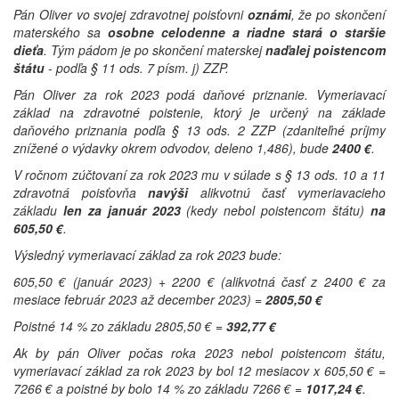
Pán Oliver vo svojej zdravotnej poisťovni
oznámi
, že po skončení
materského sa
osobne celodenne a riadne stará o staršie
dieťa
. Tým pádom je po skončení materskej
naďalej poistencom
štátu
- podľa § 11 ods. 7 písm. j) ZZP.
Pán Oliver za rok 2023 podá daňové priznanie. Vymeriavací
základ na zdravotné poistenie, ktorý je určený na základe
daňového priznania podľa § 13 ods. 2 ZZP (zdaniteľné príjmy
znížené o výdavky okrem odvodov, deleno 1,486), bude
2400 €
.
V ročnom zúčtovaní za rok 2023 mu v súlade s § 13 ods. 10 a 11
zdravotná poisťovňa
navýši
alikvotnú časť vymeriavacieho
základu
len za január 2023
(kedy nebol poistencom štátu)
na
605,50 €
.
Výsledný vymeriavací základ za rok 2023 bude:
605,50 € (január 2023) + 2200 € (alikvotná časť z 2400 € za
mesiace február 2023 až december 2023) =
2805,50 €
Poistné 14 % zo základu 2805,50 € =
392,77 €
Ak by pán Oliver počas roka 2023 nebol poistencom štátu,
vymeriavací základ za rok 2023 by bol 12 mesiacov x 605,50 € =
7266 € a poistné by bolo 14 % zo základu 7266 € =
1017,24 €
.