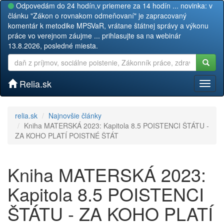
Odpovedám do 24 hodín,v priemere za 14 hodín ... novinka: v
článku "Zákon o rovnakom odmeňovaní" je zapracovaný
komentár k metodike MPSVaR, vrátane štátnej správy a výkonu
práce vo verejnom záujme ... prihlasujte sa na webinár
13.8.2026, posledné miesta.
Relia.sk
Toggl
naviga
relia.sk
Najnovšie články
Kniha MATERSKÁ 2023: Kapitola 8.5 POISTENCI ŠTÁTU -
ZA KOHO PLATÍ POISTNÉ ŠTÁT
Kniha MATERSKÁ 2023:
Kapitola 8.5 POISTENCI
ŠTÁTU - ZA KOHO PLATÍ