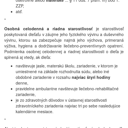
ošetrovné alebo
materské
... § 11 ods. 7 písm. m) bod 1.
ZZP,
atď.
*
Osobná celodenná a riadna starostlivosť
je starostlivosť
poskytovaná dieťaťu v záujme jeho fyzického vývinu a duševného
vývinu, ktorou sa zabezpečuje najmä jeho výchova, primeraná
výživa, hygiena a dodržiavanie liečebno-preventívnych opatrení.
Podmienka osobnej celodennej a riadnej starostlivosti o dieťa je
splnená aj vtedy, ak dieťa:
navštevuje jasle, materskú školu, zariadenie, v ktorom je
umiestnené na základe rozhodnutia súdu, alebo iné
obdobné zariadenie v rozsahu
najviac štyri hodiny
denne,
pravidelne ambulantne navštevuje liečebno-rehabilitačné
zariadenie,
je zo zdravotných dôvodov v ústavnej starostlivosti
zdravotníckeho zariadenia najviac tri po sebe nasledujúce
kalendárne mesiace.
*