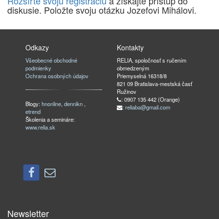
Rozšírte svoju registráciu
a získajte prístup do
diskusie. Položte svoju otázku Jozefovi Mihálovi.
Odkazy
Kontakty
Všeobecné obchodné
RELIA, spoločnosť s ručením
podmienky
obmedzeným
Ochrana osobných údajov
Priemyselná 16318/8
821 09 Bratislava-mestská časť
Ružinov
: 0907 135 442 (Orange)
Blogy:
hnonline
,
dennikn
,
:
reliaba@gmail.com
etrend
Školenia a semináre:
www.relia.sk
Newsletter