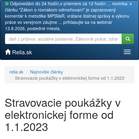
Odpovedám do 24 hodín,v priemere za 12 hodín ... novinka: v
článku "Zákon o rovnakom odmeňovaní" je zapracovaný
komentár k metodike MPSVaR, vrátane štátnej správy a výkonu
práce vo verejnom záujme ... prihlasujte sa na webinár
13.8.2026, posledné miesta.
Relia.sk
Toggl
naviga
relia.sk
Najnovšie články
Stravovacie poukážky v elektronickej forme od 1.1.2023
Stravovacie poukážky v
elektronickej forme od
1.1.2023