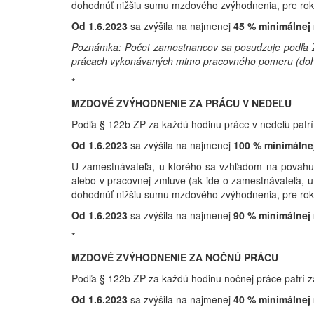
dohodnúť nižšiu sumu mzdového zvýhodnenia, pre ro
Od 1.6.2023
sa zvýšila na najmenej
45 % minimálnej
Poznámka: Počet zamestnancov sa posudzuje podľa Z
prácach vykonávaných mimo pracovného pomeru (dohody
*
MZDOVÉ ZVÝHODNENIE ZA PRÁCU V NEDEĽU
Podľa § 122b ZP za každú hodinu práce v nedeľu patr
Od 1.6.2023
sa zvýšila na najmenej
100 % minimálne
U zamestnávateľa, u ktorého sa vzhľadom na povahu
alebo v pracovnej zmluve (ak ide o zamestnávateľa,
dohodnúť nižšiu sumu mzdového zvýhodnenia, pre ro
Od 1.6.2023
sa zvýšila na najmenej
90 % minimálnej
*
MZDOVÉ ZVÝHODNENIE ZA NOČNÚ PRÁCU
Podľa § 122b ZP za každú hodinu nočnej práce patrí 
Od 1.6.2023
sa zvýšila na najmenej
40 % minimálnej