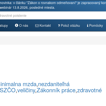
novinka: v článku "Zákon o rovnakom odmeňovaní" je zapracovaný kom
 webinár 13.8.2026, posledné miesta.
stupy
O nás
Kontakt
Polož otázku
Pomôcky
inimalna mzda
,
nezdaniteľná
SZČO
,
veličiny
,
Zákonník práce
,
zdravotné