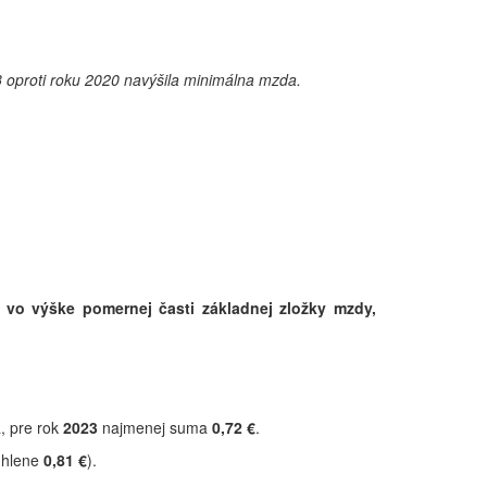
3 oproti roku 2020 navýšila minimálna mzda.
 vo výške pomernej časti základnej zložky mzdy,
, pre rok
2023
najmenej suma
0,72
€
.
úhlene
0,81 €
).