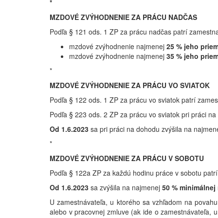
*
MZDOVÉ ZVÝHODNENIE ZA PRÁCU NADČAS
Podľa § 121 ods. 1 ZP za prácu nadčas patrí zamestn
mzdové zvýhodnenie najmenej
25 % jeho prie
mzdové zvýhodnenie najmenej
35 % jeho prie
*
MZDOVÉ ZVÝHODNENIE ZA PRÁCU VO SVIATOK
Podľa § 122 ods. 1 ZP za prácu vo sviatok patrí za
Podľa § 223 ods. 2 ZP za prácu vo sviatok pri práci 
Od 1.6.2023
sa pri práci na dohodu zvýšila na najmen
*
MZDOVÉ ZVÝHODNENIE ZA PRÁCU V SOBOTU
Podľa § 122a ZP za každú hodinu práce v sobotu patr
Od 1.6.2023
sa zvýšila na najmenej
50 % minimálnej
U zamestnávateľa, u ktorého sa vzhľadom na povahu
alebo v pracovnej zmluve (ak ide o zamestnávateľa,