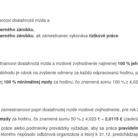
ancovi dosiahnutá mzda a
merného zárobku
,
merného zárobku
, ak zamestnanec vykonáva
rizikové práce
.
mestnancovi dosiahnutá mzda a mzdové zvýhodnenie najmenej
100 % je
na dohodu je nárok na zvýšenie odmeny za každú odpracovanú hodinu, 
ej
100 % minimálnej mzdy
za hodinu, čo znamená sumu 100 % z 4,0
í zamestnancovi popri dosiahnutej mzde mzdové zvýhodnenie, pre rok
 mzdy
za hodinu, čo znamená sumu 50 % z 4,023 € =
2,0115 €
(zaokr
 práce alebo podmienky prevádzky vyžaduje, aby sa práca
pravidel
 u ktorého nepôsobí odborová organizácia a ktorý k 31.12. predchádz