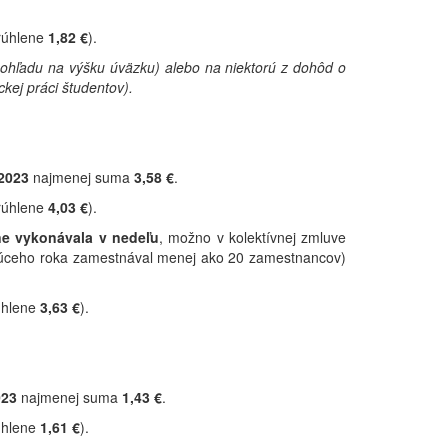
rúhlene
1,82 €
).
hľadu na výšku úväzku) alebo na niektorú z dohôd o
ej práci študentov).
2023
najmenej suma
3,58 €
.
rúhlene
4,03 €
).
ne vykonávala v nedeľu
, možno v kolektívnej zmluve
ajúceho roka zamestnával menej ako 20 zamestnancov)
úhlene
3,63 €
).
023
najmenej suma
1,43 €
.
úhlene
1,61 €
).