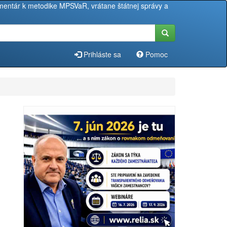
entár k metodike MPSVaR, vrátane štátnej správy a
Prihláste sa
Pomoc