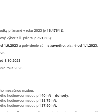
odky priznané v roku 2023 je
16,4764 €
.
ý výber z II. piliera je
521,30 €
.
od 1.6.2023
a potvrdenie súm
stravného
, platné
od 1.1.2023
.
023
d 1.10.2023
anie roka 2023
ého mesačnou mzdou,
ého hodinovou mzdou pri
40 h/t
+
dohody
,
ého hodinovou mzdou pri
38,75 h/t
,
ého hodinovou mzdou pri
37,50 h/t.