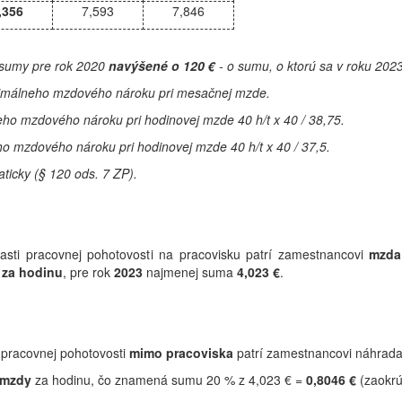
,356
7,593
7,846
 sumy pre rok 2020
navýšené o 120 €
- o sumu, o ktorú sa v roku 202
inimálneho mzdového nároku pri mesačnej mzde.
ho mzdového nároku pri hodinovej mzde 40 h/t x 40 / 38,75.
o mzdového nároku pri hodinovej mzde 40 h/t x 40 / 37,5.
ticky (§ 120 ods. 7 ZP).
asti pracovnej pohotovosti na pracovisku patrí zamestnancovi
mzda
 za hodinu
, pre rok
2023
najmenej suma
4,023 €
.
i pracovnej pohotovosti
mimo pracoviska
patrí zamestnancovi náhrada
 mzdy
za hodinu, čo znamená sumu 20 % z 4,023 € =
0,8046 €
(zaokr