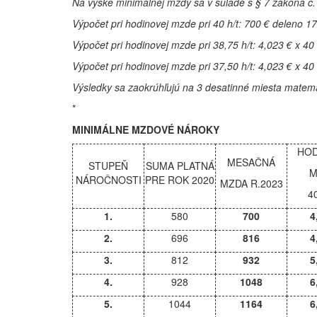
Na výške minimálnej mzdy sa v súlade s § 7 zákona č. 
Výpočet pri hodinovej mzde pri 40 h/t: 700 € deleno 1
Výpočet pri hodinovej mzde pri 38,75 h/t: 4,023 € x 40 
Výpočet pri hodinovej mzde pri 37,50 h/t: 4,023 € x 40 
Výsledky sa zaokrúhľujú na 3 desatinné miesta matema
*
MINIMÁLNE MZDOVÉ NÁROKY
HOD
MESAČNÁ
STUPEŇ
SUMA PLATNÁ
M
NÁROČNOSTI
PRE ROK 2020
MZDA R.2023
4
1.
580
700
4
2.
696
816
4
3.
812
932
5
4.
928
1048
6
5.
1044
1164
6