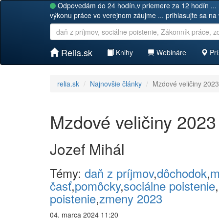
Odpovedám do 24 hodín,v priemere za 12 hodín ... 
výkonu práce vo verejnom záujme ... prihlasujte sa na
Relia.sk
Knihy
Webináre
Prí
relia.sk
Najnovšie články
Mzdové veličiny 2023
Mzdové veličiny 2023
Jozef Mihál
Témy:
daň z príjmov
,
dôchodok
,
m
časť
,
pomôcky
,
sociálne poistenie
,
poistenie
,
zmeny 2023
04. marca 2024 11:20