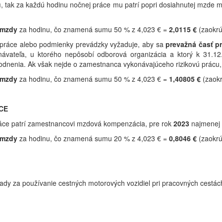
u
, tak za každú hodinu nočnej práce mu patrí popri dosiahnutej mzde
 mzdy
za hodinu, čo znamená sumu 50 % z 4,023 € =
2,0115 €
(zaokr
 práce alebo podmienky prevádzky vyžaduje, aby sa
prevažná časť p
návateľa, u ktorého nepôsobí odborová organizácia a ktorý k 31.1
nenia. Ak však nejde o zamestnanca vykonávajúceho rizikovú prácu,
 mzdy
za hodinu, čo znamená sumu 50 % z 4,023 € =
1,40805 €
(zaok
CE
áce patrí zamestnancovi mzdová kompenzácia, pre rok
2023
najmene
 mzdy
za hodinu, čo znamená sumu 20 % z 4,023 € =
0,8046 €
(zaokr
ady za používanie cestných motorových vozidiel pri pracovných cestác