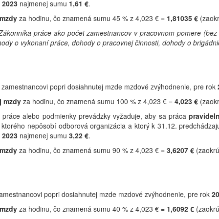
k
2023
najmenej sumu
1,61 €
.
 mzdy
za hodinu, čo znamená sumu 45 % z 4,023 € =
1,81035 €
(zaok
ákonníka práce ako počet zamestnancov v pracovnom pomere (bez o
 o vykonaní práce, dohody o pracovnej činnosti, dohody o brigádnick
í zamestnancovi popri dosiahnutej mzde mzdové zvýhodnenie, pre rok
j mzdy
za hodinu, čo znamená sumu 100 % z 4,023 € =
4,023 €
(zaok
 práce alebo podmienky prevádzky vyžaduje, aby sa práca
pravidel
 u ktorého nepôsobí odborová organizácia a ktorý k 31.12. predchádz
k
2023
najmenej sumu
3,22
€
.
 mzdy
za hodinu, čo znamená sumu 90 % z 4,023 € =
3,6207 €
(zaokr
zamestnancovi popri dosiahnutej mzde mzdové zvýhodnenie, pre rok
2
 mzdy
za hodinu, čo znamená sumu 40 % z 4,023 € =
1,6092 €
(zaokr