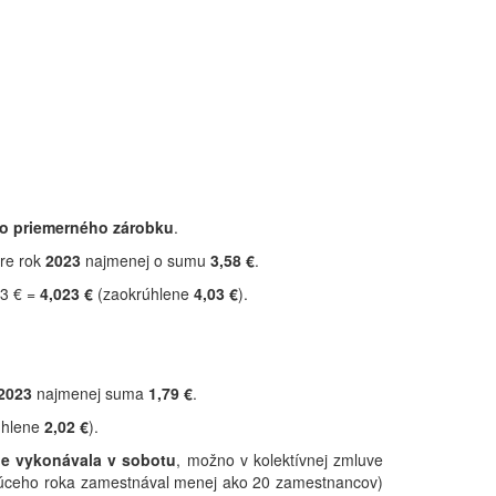
ho priemerného zárobku
.
pre rok
2023
najmenej o sumu
3,58 €
.
23 € =
4,023 €
(zaokrúhlene
4,03 €
).
2023
najmenej suma
1,79 €
.
úhlene
2,02 €
).
ne vykonávala v sobotu
, možno v kolektívnej zmluve
ajúceho roka zamestnával menej ako 20 zamestnancov)