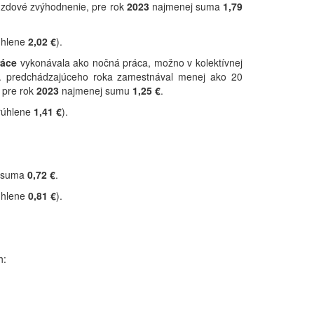
 mzdové zvýhodnenie, pre rok
2023
najmenej suma
1,79
úhlene
2,02 €
).
ráce
vykonávala ako nočná práca, možno v kolektívnej
2. predchádzajúceho roka zamestnával menej ako 20
 pre rok
2023
najmenej sumu
1,25 €
.
rúhlene
1,41 €
).
j suma
0,72 €
.
úhlene
0,81 €
).
h: