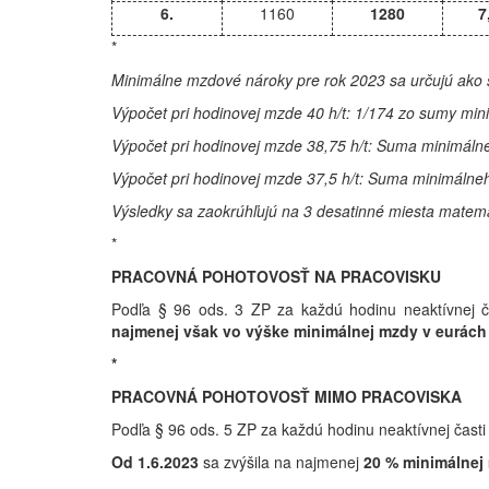
6.
1160
1280
7
*
Minimálne mzdové nároky pre rok 2023 sa určujú ako
Výpočet pri hodinovej mzde 40 h/t: 1/174 zo sumy m
Výpočet pri hodinovej mzde 38,75 h/t: Suma minimálne
Výpočet pri hodinovej mzde 37,5 h/t: Suma minimálneh
Výsledky sa zaokrúhľujú na 3 desatinné miesta matema
*
PRACOVNÁ POHOTOVOSŤ NA PRACOVISKU
Podľa § 96 ods. 3 ZP za každú hodinu neaktívnej č
najmenej však vo výške minimálnej mzdy v eurách
*
PRACOVNÁ POHOTOVOSŤ MIMO PRACOVISKA
Podľa § 96 ods. 5 ZP za každú hodinu neaktívnej čast
Od 1.6.2023
sa zvýšila na najmenej
20 % minimálnej