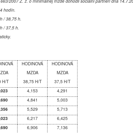
663/2007 Z. z. o minimálnej mzde dohodli sociálni partneri dňa 14.7.2
74 hodín.
h / 38,75 h.
h / 37,5 h.
ticky.
INOVÁ
HODINOVÁ
HODINOVÁ
ZDA
MZDA
MZDA
0 H/T
38,75 H/T
37,5 H/T
,023
4,153
4,291
,690
4,841
5,003
,356
5,529
5,713
,023
6,217
6,425
,690
6,906
7,136