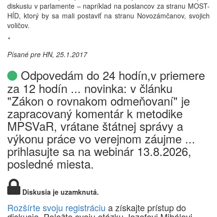
diskusiu v parlamente – napríklad na poslancov za stranu MOST-
HÍD, ktorý by sa mali postaviť na stranu Novozámčanov, svojich
voličov.
*
Písané pre HN, 25.1.2017
Odpovedám do 24 hodín,v priemere
za 12 hodín ... novinka: v článku
"Zákon o rovnakom odmeňovaní" je
zapracovaný komentár k metodike
MPSVaR, vrátane štátnej správy a
výkonu práce vo verejnom záujme ...
prihlasujte sa na webinár 13.8.2026,
posledné miesta.
Diskusia je uzamknutá.
Rozšírte svoju registráciu
a získajte prístup do
diskusie. Položte svoju otázku Jozefovi Mihálovi.