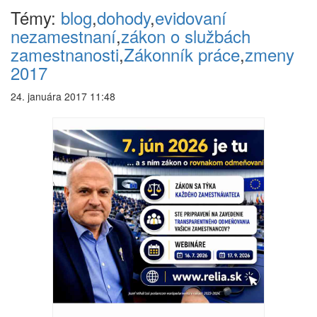
Témy:
blog
,
dohody
,
evidovaní
nezamestnaní
,
zákon o službách
zamestnanosti
,
Zákonník práce
,
zmeny
2017
24. januára 2017 11:48