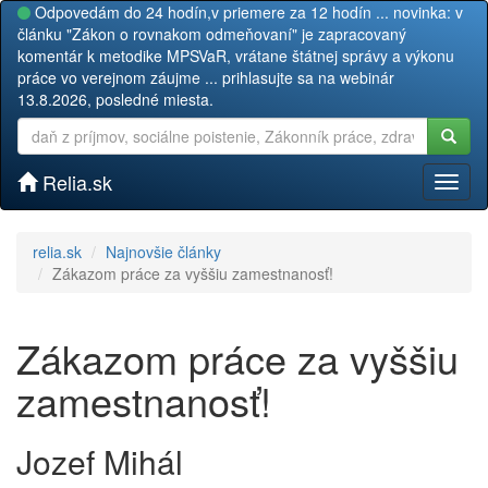
Odpovedám do 24 hodín,v priemere za 12 hodín ... novinka: v
článku "Zákon o rovnakom odmeňovaní" je zapracovaný
komentár k metodike MPSVaR, vrátane štátnej správy a výkonu
práce vo verejnom záujme ... prihlasujte sa na webinár
13.8.2026, posledné miesta.
Relia.sk
Toggl
naviga
relia.sk
Najnovšie články
Zákazom práce za vyššiu zamestnanosť!
Zákazom práce za vyššiu
zamestnanosť!
Jozef Mihál