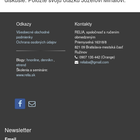
Odkazy
Kontakty
Všeobecné obchodné
RELIA, spoločnosť s ručením
podmienky
obmedzeným
Ochrana osobných údajov
Priemyselná 16318/8
821 09 Bratislava-mestská časť
Ružinov
: 0907 135 442 (Orange)
Blogy:
hnonline
,
dennikn
,
:
reliaba@gmail.com
etrend
Školenia a semináre:
www.relia.sk
Newsletter
Email