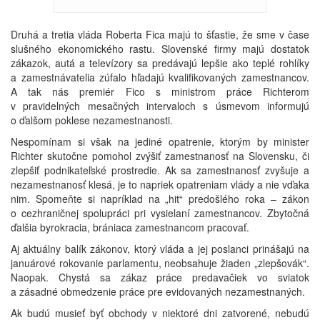
Druhá a tretia vláda Roberta Fica majú to šťastie, že sme v čase
slušného ekonomického rastu. Slovenské firmy majú dostatok
zákazok, autá a televízory sa predávajú lepšie ako teplé rohlíky
a zamestnávatelia zúfalo hľadajú kvalifikovaných zamestnancov.
A tak nás premiér Fico s ministrom práce Richterom
v pravidelných mesačných intervaloch s úsmevom informujú
o ďalšom poklese nezamestnanosti.
Nespomínam si však na jediné opatrenie, ktorým by minister
Richter skutočne pomohol zvýšiť zamestnanosť na Slovensku, či
zlepšiť podnikateľské prostredie. Ak sa zamestnanosť zvyšuje a
nezamestnanosť klesá, je to napriek opatreniam vlády a nie vďaka
nim. Spomeňte si napríklad na „hit“ predošlého roka – zákon
o cezhraničnej spolupráci pri vysielaní zamestnancov. Zbytočná
ďalšia byrokracia, brániaca zamestnancom pracovať.
Aj aktuálny balík zákonov, ktorý vláda a jej poslanci prinášajú na
januárové rokovanie parlamentu, neobsahuje žiaden „zlepšovák“.
Naopak. Chystá sa zákaz práce predavačiek vo sviatok
a zásadné obmedzenie práce pre evidovaných nezamestnaných.
Ak budú musieť byť obchody v niektoré dni zatvorené, nebudú