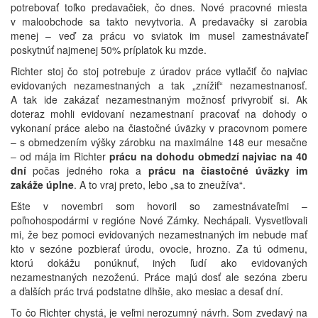
potrebovať toľko predavačiek, čo dnes. Nové pracovné miesta
v maloobchode sa takto nevytvoria. A predavačky si zarobia
menej – veď za prácu vo sviatok im musel zamestnávateľ
poskytnúť najmenej 50% príplatok ku mzde.
Richter stoj čo stoj potrebuje z úradov práce vytlačiť čo najviac
evidovaných nezamestnaných a tak „znížiť“ nezamestnanosť.
A tak ide zakázať nezamestnaným možnosť privyrobiť si. Ak
doteraz mohli evidovaní nezamestnaní pracovať na dohody o
vykonaní práce alebo na čiastočné úväzky v pracovnom pomere
– s obmedzením výšky zárobku na maximálne 148 eur mesačne
– od mája im Richter
prácu na dohodu obmedzí najviac na 40
dní
počas jedného roka a
prácu na čiastočné úväzky im
zakáže úplne
. A to vraj preto, lebo „sa to zneužíva“.
Ešte v novembri som hovoril so zamestnávateľmi –
poľnohospodármi v regióne Nové Zámky. Nechápali. Vysvetľovali
mi, že bez pomoci evidovaných nezamestnaných im nebude mať
kto v sezóne pozbierať úrodu, ovocie, hrozno. Za tú odmenu,
ktorú dokážu ponúknuť, iných ľudí ako evidovaných
nezamestnaných nezoženú. Práce majú dosť ale sezóna zberu
a ďalších prác trvá podstatne dlhšie, ako mesiac a desať dní.
To čo Richter chystá, je veľmi nerozumný návrh. Som zvedavý na