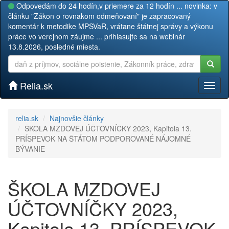
Odpovedám do 24 hodín,v priemere za 12 hodín ... novinka: v
článku "Zákon o rovnakom odmeňovaní" je zapracovaný
komentár k metodike MPSVaR, vrátane štátnej správy a výkonu
práce vo verejnom záujme ... prihlasujte sa na webinár
13.8.2026, posledné miesta.
Relia.sk
Toggl
naviga
relia.sk
Najnovšie články
ŠKOLA MZDOVEJ ÚČTOVNÍČKY 2023, Kapitola 13.
PRÍSPEVOK NA ŠTÁTOM PODPOROVANÉ NÁJOMNÉ
BÝVANIE
ŠKOLA MZDOVEJ
ÚČTOVNÍČKY 2023,
Kapitola 13. PRÍSPEVOK