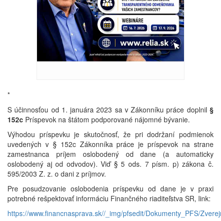
*
S účinnosťou od 1. januára 2023 sa v Zákonníku práce doplnil
§
152c
Príspevok na štátom podporované nájomné bývanie.
Výhodou príspevku je skutočnosť, že pri dodržaní podmienok
uvedených v § 152c Zákonníka práce je príspevok na strane
zamestnanca príjem oslobodený od dane (a automaticky
oslobodený aj od odvodov). Viď § 5 ods. 7 písm. p) zákona č.
595/2003 Z. z. o dani z príjmov.
Pre posudzovanie oslobodenia príspevku od dane je v praxi
potrebné rešpektovať informáciu Finančného riaditeľstva SR, link:
https://www.financnasprava.sk//_img/pfsedit/Dokumenty_PFS/Zve