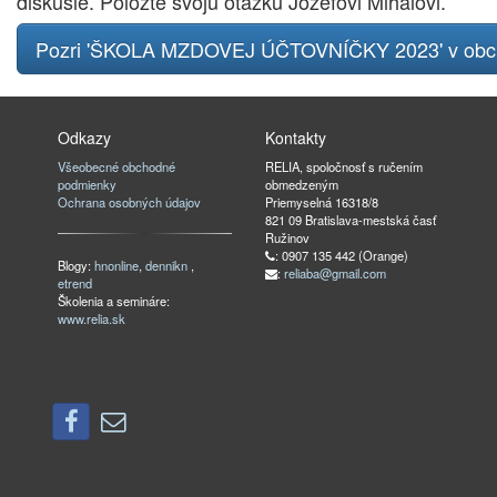
diskusie. Položte svoju otázku Jozefovi Mihálovi.
Pozri 'ŠKOLA MZDOVEJ ÚČTOVNÍČKY 2023' v ob
Odkazy
Kontakty
Všeobecné obchodné
RELIA, spoločnosť s ručením
podmienky
obmedzeným
Ochrana osobných údajov
Priemyselná 16318/8
821 09 Bratislava-mestská časť
Ružinov
: 0907 135 442 (Orange)
Blogy:
hnonline
,
dennikn
,
:
reliaba@gmail.com
etrend
Školenia a semináre:
www.relia.sk