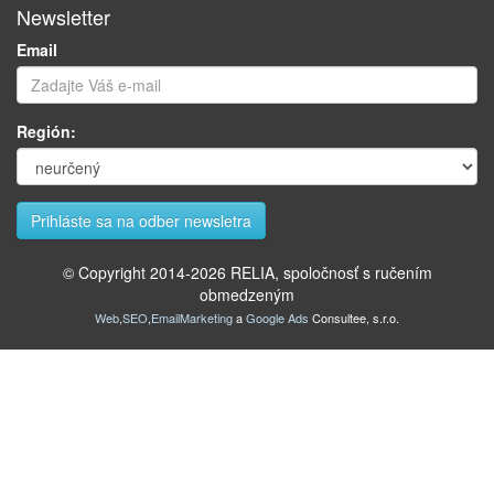
Newsletter
Email
Región:
© Copyright 2014-
2026
RELIA, spoločnosť s ručením
obmedzeným
Web
,
SEO
,
EmailMarketing
a
Google Ads
Consultee, s.r.o.