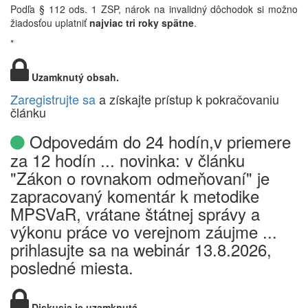
Podľa § 112 ods. 1 ZSP, nárok na invalidný dôchodok si možno
žiadosťou uplatniť
najviac tri roky spätne
.
*
Uzamknutý obsah.
Zaregistrujte sa
a získajte prístup k pokračovaniu
článku
Odpovedám do 24 hodín,v priemere
za 12 hodín ... novinka: v článku
"Zákon o rovnakom odmeňovaní" je
zapracovaný komentár k metodike
MPSVaR, vrátane štátnej správy a
výkonu práce vo verejnom záujme ...
prihlasujte sa na webinár 13.8.2026,
posledné miesta.
Diskusia je uzamknutá.