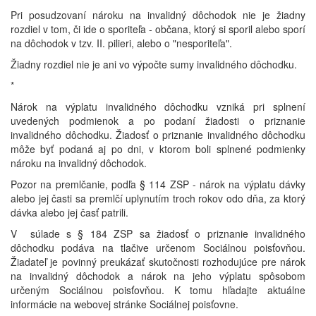
Pri posudzovaní nároku na invalidný dôchodok nie je žiadny
rozdiel v tom, či ide o sporiteľa - občana, ktorý si sporil alebo sporí
na dôchodok v tzv. II. pilieri, alebo o "nesporiteľa".
Žiadny rozdiel nie je ani vo výpočte sumy invalidného dôchodku.
*
Nárok na výplatu invalidného dôchodku vzniká pri splnení
uvedených podmienok a po podaní žiadosti o priznanie
invalidného dôchodku. Žiadosť o priznanie invalidného dôchodku
môže byť podaná aj po dni, v ktorom boli splnené podmienky
nároku na invalidný dôchodok.
Pozor na premlčanie, podľa § 114 ZSP - nárok na výplatu dávky
alebo jej časti sa premlčí uplynutím troch rokov odo dňa, za ktorý
dávka alebo jej časť patrili.
V súlade s § 184 ZSP sa žiadosť o priznanie invalidného
dôchodku podáva na tlačive určenom Sociálnou poisťovňou.
Žiadateľ je povinný preukázať skutočnosti rozhodujúce pre nárok
na invalidný dôchodok a nárok na jeho výplatu spôsobom
určeným Sociálnou poisťovňou. K tomu hľadajte aktuálne
informácie na webovej stránke Sociálnej poisťovne.