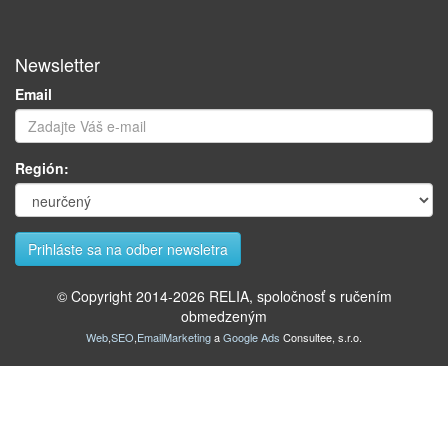
Newsletter
Email
Región:
© Copyright 2014-
2026
RELIA, spoločnosť s ručením
obmedzeným
Web
,
SEO
,
EmailMarketing
a
Google Ads
Consultee, s.r.o.