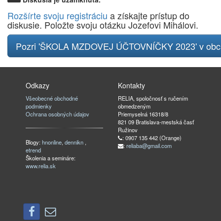
Rozšírte svoju registráciu
a získajte prístup do
diskusie. Položte svoju otázku Jozefovi Mihálovi.
Pozri 'ŠKOLA MZDOVEJ ÚČTOVNÍČKY 2023' v ob
Odkazy
Kontakty
Všeobecné obchodné
RELIA, spoločnosť s ručením
podmienky
obmedzeným
Ochrana osobných údajov
Priemyselná 16318/8
821 09 Bratislava-mestská časť
Ružinov
: 0907 135 442 (Orange)
Blogy:
hnonline
,
dennikn
,
:
reliaba@gmail.com
etrend
Školenia a semináre:
www.relia.sk