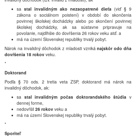
sa
stal invalidným ako nezaopatrené dieťa
(viď § 9
zákona o sociálnom poistení) v období do skončenia
povinnej školskej dochádzky alebo po skončení povinnej
školskej dochádzky, ak sa sústavne pripravuje na
povolanie, najdlhšie do dovŕšenia 26 rokov veku atď. a
má na území Slovenskej republiky trvalý pobyt.
Nárok na invalidný dôchodok z mladosti vzniká
najskôr odo dňa
dovŕšenia 18 rokov
veku.
*
Doktorand
Podľa § 70 ods. 2 tretia veta ZSP, doktorand má nárok na
invalidný dôchodok, ak:
sa
stal invalidným počas doktorandského štúdia
v
dennej forme,
nedovŕšil
26 rokov
veku a
má na území Slovenskej republiky trvalý pobyt.
*
Sporiteľ