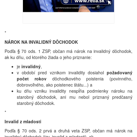
*
NÁROK NA INVALIDNÝ DÔCHODOK
Podľa § 70 ods. 1 ZSP, občan má nárok na invalidný dôchodok,
ak ku dňu, od ktorého žiada o jeho priznanie:
je
invalidný
,
v období pred vznikom invalidity dosiahol
požadovaný
počet rokov
dôchodkového poistenia (povinného,
dobrovoľného, ako poistenec štátu...) a
ku dňu vzniku invalidity nespĺňa podmienky nároku na
starobný dôchodok, ani mu nebol priznaný predčasný
starobný dôchodok.
*
Invalid z mladosti
Podľa § 70 ods. 2 prvá a druhá veta ZSP, občan má nárok na
invalidný dôchodok (tzv. invalid z mladosti), ak