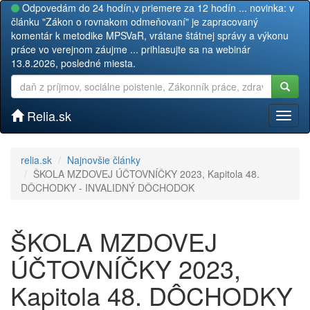
Odpovedám do 24 hodín,v priemere za 12 hodín ... novinka: v
článku "Zákon o rovnakom odmeňovaní" je zapracovaný
komentár k metodike MPSVaR, vrátane štátnej správy a výkonu
práce vo verejnom záujme ... prihlasujte sa na webinár
13.8.2026, posledné miesta.
Relia.sk
Toggl
naviga
relia.sk
Najnovšie články
ŠKOLA MZDOVEJ ÚČTOVNÍČKY 2023, Kapitola 48.
DÔCHODKY - INVALIDNÝ DÔCHODOK
ŠKOLA MZDOVEJ
ÚČTOVNÍČKY 2023,
Kapitola 48. DÔCHODKY