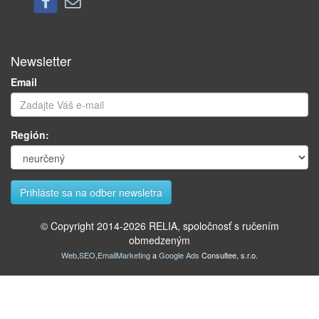
Newsletter
Email
Región:
© Copyright 2014-
2026
RELIA, spoločnosť s ručením
obmedzeným
Web
,
SEO
,
EmailMarketing
a
Google Ads
Consultee, s.r.o.