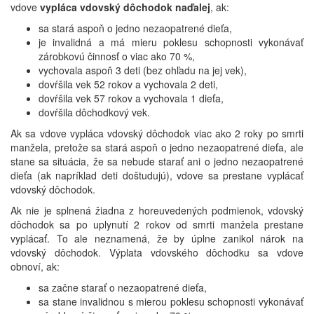
vdove
vypláca vdovský dôchodok naďalej
, ak:
sa stará aspoň o jedno nezaopatrené dieťa,
je invalidná a má mieru poklesu schopnosti vykonávať
zárobkovú činnosť o viac ako 70 %,
vychovala aspoň 3 deti (bez ohľadu na jej vek),
dovŕšila vek 52 rokov a vychovala 2 deti,
dovŕšila vek 57 rokov a vychovala 1 dieťa,
dovŕšila dôchodkový vek.
Ak sa vdove vypláca vdovský dôchodok viac ako 2 roky po smrti
manžela, pretože sa stará aspoň o jedno nezaopatrené dieťa, ale
stane sa situácia, že sa nebude starať ani o jedno nezaopatrené
dieťa (ak napríklad deti doštudujú), vdove sa prestane vyplácať
vdovský dôchodok.
Ak nie je splnená žiadna z horeuvedených podmienok, vdovský
dôchodok sa po uplynutí 2 rokov od smrti manžela prestane
vyplácať. To ale neznamená, že by úplne zanikol nárok na
vdovský dôchodok. Výplata vdovského dôchodku sa vdove
obnoví, ak:
sa začne starať o nezaopatrené dieťa,
sa stane invalidnou s mierou poklesu schopnosti vykonávať