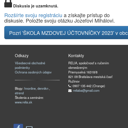
Diskusia je uzamknutá.
Rozšírte svoju registráciu
a získajte prístup do
diskusie. Položte svoju otázku Jozefovi Mihálovi.
Pozri 'ŠKOLA MZDOVEJ ÚČTOVNÍČKY 2023' v ob
Odkazy
Kontakty
Všeobecné obchodné
RELIA, spoločnosť s ručením
podmienky
obmedzeným
Ochrana osobných údajov
Priemyselná 16318/8
821 09 Bratislava-mestská časť
Ružinov
: 0907 135 442 (Orange)
Blogy:
hnonline
,
dennikn
,
:
reliaba@gmail.com
etrend
Školenia a semináre:
www.relia.sk