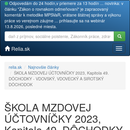
Odpovedám do 24 hodín,v priemere za 13 hodín ... novinka: v
článku "Zákon o rovnakom odmeňovaní" je zapracovaný
komentár k metodike MPSVaR, vrátane štátnej správy a výkonu
práce vo verejnom záujme ... prihlasujte sa na webinár
13.8.2026, posledné miesta.
Relia.sk
Toggl
naviga
relia.sk
Najnovšie články
ŠKOLA MZDOVEJ ÚČTOVNÍČKY 2023, Kapitola 49.
DÔCHODKY - VDOVSKÝ, VDOVECKÝ A SIROTSKÝ
DÔCHODOK
ŠKOLA MZDOVEJ
ÚČTOVNÍČKY 2023,
Kapitola 49. DÔCHODKY