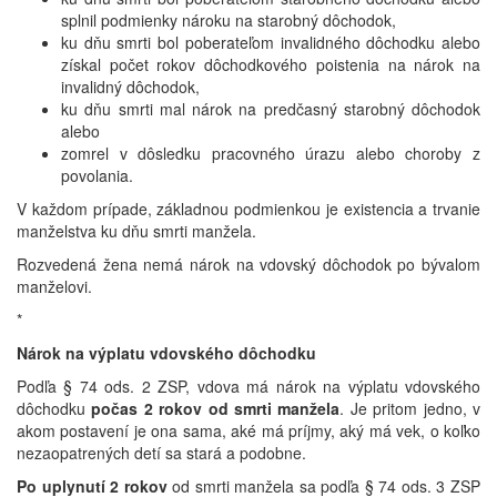
splnil podmienky nároku na starobný dôchodok,
ku dňu smrti bol poberateľom invalidného dôchodku alebo
získal počet rokov dôchodkového poistenia na nárok na
invalidný dôchodok,
ku dňu smrti mal nárok na predčasný starobný dôchodok
alebo
zomrel v dôsledku pracovného úrazu alebo choroby z
povolania.
V každom prípade, základnou podmienkou je existencia a trvanie
manželstva ku dňu smrti manžela.
Rozvedená žena nemá nárok na vdovský dôchodok po bývalom
manželovi.
*
Nárok na výplatu vdovského dôchodku
Podľa § 74 ods. 2 ZSP, vdova má nárok na výplatu vdovského
dôchodku
počas 2 rokov od smrti manžela
. Je pritom jedno, v
akom postavení je ona sama, aké má príjmy, aký má vek, o koľko
nezaopatrených detí sa stará a podobne.
Po uplynutí 2 rokov
od smrti manžela sa podľa § 74 ods. 3 ZSP