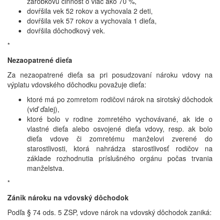
zárobkovú činnosť o viac ako 70 %,
dovŕšila vek 52 rokov a vychovala 2 deti,
dovŕšila vek 57 rokov a vychovala 1 dieťa,
dovŕšila dôchodkový vek.
*
Nezaopatrené dieťa
Za nezaopatrené dieťa sa pri posudzovaní nároku vdovy na
výplatu vdovského dôchodku považuje dieťa:
ktoré má po zomretom rodičovi nárok na sirotský dôchodok
(viď ďalej),
ktoré bolo v rodine zomretého vychovávané, ak ide o
vlastné dieťa alebo osvojené dieťa vdovy, resp. ak bolo
dieťa vdove či zomretému manželovi zverené do
starostlivosti, ktorá nahrádza starostlivosť rodičov na
základe rozhodnutia príslušného orgánu počas trvania
manželstva.
*
Zánik nároku na vdovský dôchodok
Podľa § 74 ods. 5 ZSP, vdove nárok na vdovský dôchodok zaniká: