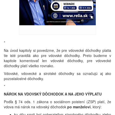
*
Na úvod kapitoly si povedzme, že pre vdovecké dôchodky platia
tie isté pravidlá ako pre vdovské dôchodky. Preto budeme v
kapitole komentovať len vdovské dôchodky, pre vdovecké
dôchodky platí všetko rovnako.
Vdovské, vdovecké a sirotské dôchodky sa označujú aj ako
pozostalostné dôchodky.
*
NÁROK NA VDOVSKÝ DÔCHODOK A NA JEHO VÝPLATU
Podľa § 74 ods. 1 zákona o sociálnom poistení (ZSP) platí, že
vdova má nárok na vdovský dôchodok
po manželovi
, ktorý:
ku dňu smrti bol poberateľom starobného dôchodku alebo