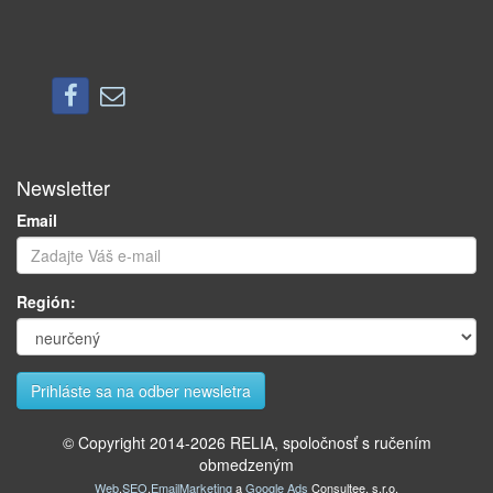
Newsletter
Email
Región:
© Copyright 2014-
2026
RELIA, spoločnosť s ručením
obmedzeným
Web
,
SEO
,
EmailMarketing
a
Google Ads
Consultee, s.r.o.