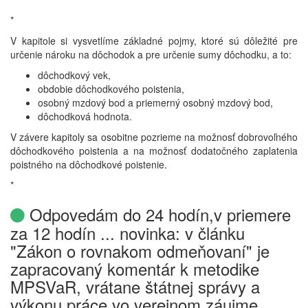
*
V kapitole si vysvetlíme základné pojmy, ktoré sú dôležité pre
určenie nároku na dôchodok a pre určenie sumy dôchodku, a to:
dôchodkový vek,
obdobie dôchodkového poistenia,
osobný mzdový bod a priemerný osobný mzdový bod,
dôchodková hodnota.
V závere kapitoly sa osobitne pozrieme na možnosť dobrovoľného
dôchodkového poistenia a na možnosť dodatočného zaplatenia
poistného na dôchodkové poistenie.
*
Odpovedám do 24 hodín,v priemere
za 12 hodín ... novinka: v článku
"Zákon o rovnakom odmeňovaní" je
zapracovaný komentár k metodike
MPSVaR, vrátane štátnej správy a
výkonu práce vo verejnom záujme ...