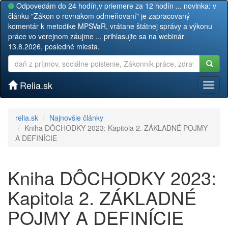
Odpovedám do 24 hodín,v priemere za 12 hodín ... novinka: v
článku "Zákon o rovnakom odmeňovaní" je zapracovaný
komentár k metodike MPSVaR, vrátane štátnej správy a výkonu
práce vo verejnom záujme ... prihlasujte sa na webinár
13.8.2026, posledné miesta.
Relia.sk
Toggl
naviga
relia.sk
Najnovšie články
Kniha DÔCHODKY 2023: Kapitola 2. ZÁKLADNÉ POJMY
A DEFINÍCIE
Kniha DÔCHODKY 2023:
Kapitola 2. ZÁKLADNÉ
POJMY A DEFINÍCIE