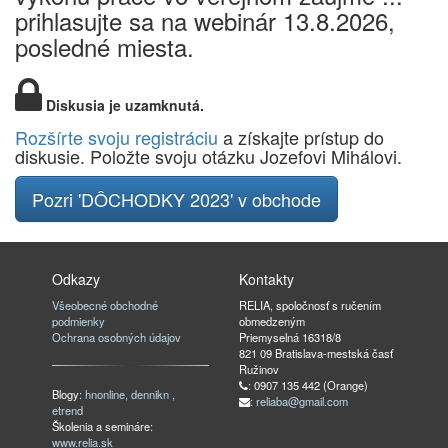
prihlasujte sa na webinár 13.8.2026,
posledné miesta.
Diskusia je uzamknutá.
Rozšírte svoju registráciu
a získajte prístup do
diskusie. Položte svoju otázku Jozefovi Mihálovi.
Pozri 'DÔCHODKY 2023' v obchode
Odkazy
Kontakty
Všeobecné obchodné
RELIA, spoločnosť s ručením
podmienky
obmedzeným
Ochrana osobných údajov
Priemyselná 16318/8
821 09 Bratislava-mestská časť
Ružinov
: 0907 135 442 (Orange)
Blogy:
hnonline
,
dennikn
,
:
reliaba@gmail.com
etrend
Školenia a semináre:
www.relia.sk