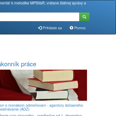
entár k metodike MPSVaR, vrátane štátnej správy a
Prihláste sa
Pomoc
❯
konník práce
on o rovnakom odmeňovaní - agentúry dočasného
estnávania (ADZ)
šenie súm stravného - predbežne od 1. decembra