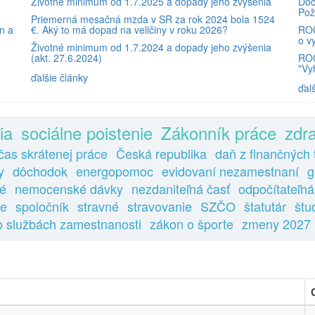
Životné minimum od 1.7.2025 a dopady jeho zvýšenia
Dôc
Pož
Priemerná mesačná mzda v SR za rok 2024 bola 1524
n a
€. Aký to má dopad na veličiny v roku 2026?
ROČ
o v
Životné minimum od 1.7.2024 a dopady jeho zvýšenia
(akt. 27.6.2024)
ROČ
"Vy
ďalšie články
ďal
ia
sociálne poistenie
Zákonník práce
zdr
čas skrátenej práce
Česká republika
daň z finančných 
y
dôchodok
energopomoc
evidovaní nezamestnaní
g
é
nemocenské dávky
nezdaniteľná časť
odpočítateľná
ie
spoločník
stravné
stravovanie
SZČO
štatutár
štu
o službách zamestnanosti
zákon o športe
zmeny 2027