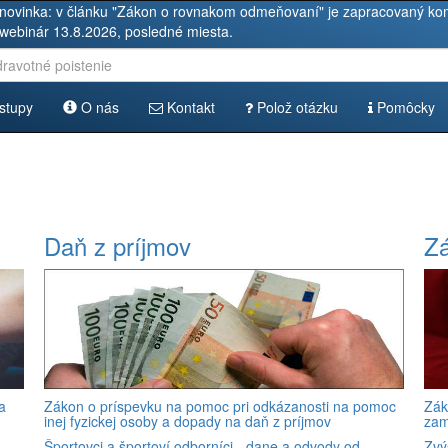
novinka: v článku "Zákon o rovnakom odmeňovaní" je zapracovaný kom
 webinár 13.8.2026, posledné miesta.
stupy
O nás
Kontakt
Polož otázku
Pomôcky
Daň z príjmov
Zá
a
Zákon o príspevku na pomoc pri odkázanosti na pomoc
Zák
inej fyzickej osoby a dopady na daň z príjmov
zam
Športovci a športoví odborníci - dane a odvody od
Zvý