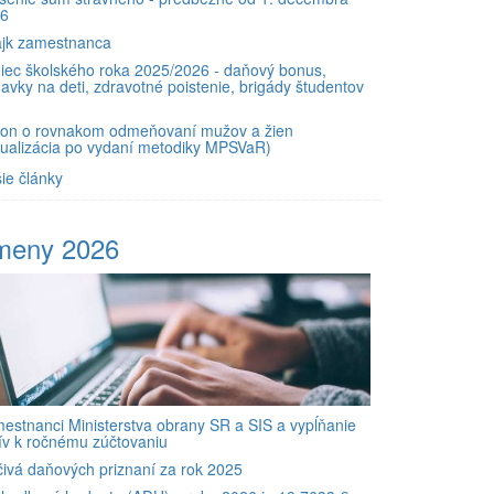
26
ajk zamestnanca
iec školského roka 2025/2026 - daňový bonus,
davky na deti, zdravotné poistenie, brigády študentov
.
on o rovnakom odmeňovaní mužov a žien
tualizácia po vydaní metodiky MPSVaR)
šie články
meny 2026
estnanci Ministerstva obrany SR a SIS a vypĺňanie
čív k ročnému zúčtovaniu
čivá daňových priznaní za rok 2025