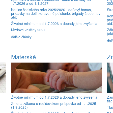
1.7.2026 a od 1.1.2027
20
Koniec školského roka 2025/2026 - daňový bonus,
Štr
prídavky na deti, zdravotné poistenie, brigády študentov
Kon
atď.
prí
Životné minimum od 1.7.2026 a dopady jeho zvýšenia
atď
Mzdové veličiny 2027
Zák
(ak
ďalšie články
ďal
Materské
Z
Životné minimum od 1.7.2026 a dopady jeho zvýšenia
Zam
tla
Zmena zákona o rodičovskom príspevku od 1.1.2025
(1.9.2025)
Tla