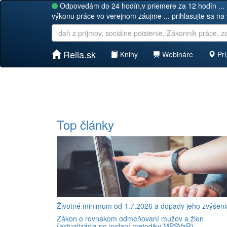
Odpovedám do 24 hodín,v priemere za 12 hodín ... 
výkonu práce vo verejnom záujme ... prihlasujte sa na
Relia.sk
Knihy
Webináre
Prí
❮
Top články
Životné minimum od 1.7.2026 a dopady jeho zvýšeni
Zákon o rovnakom odmeňovaní mužov a žien
(aktualizácia po vydaní metodiky MPSVaR)