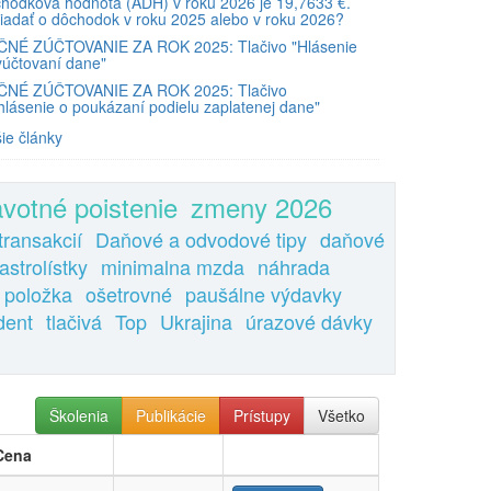
hodková hodnota (ADH) v roku 2026 je 19,7633 €.
iadať o dôchodok v roku 2025 alebo v roku 2026?
NÉ ZÚČTOVANIE ZA ROK 2025: Tlačivo "Hlásenie
yúčtovaní dane"
NÉ ZÚČTOVANIE ZA ROK 2025: Tlačivo
hlásenie o poukázaní podielu zaplatenej dane"
šie články
avotné poistenie
zmeny 2026
transakcií
Daňové a odvodové tipy
daňové
astrolístky
minimalna mzda
náhrada
 položka
ošetrovné
paušálne výdavky
dent
tlačivá
Top
Ukrajina
úrazové dávky
Školenia
Publikácie
Prístupy
Všetko
Cena