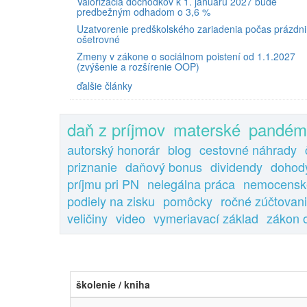
Valorizácia dôchodkov k 1. januáru 2027 bude
predbežným odhadom o 3,6 %
Uzatvorenie predškolského zariadenia počas prázdni
ošetrovné
Zmeny v zákone o sociálnom poistení od 1.1.2027
(zvýšenie a rozšírenie OOP)
ďalšie články
daň z príjmov
materské
pandém
autorský honorár
blog
cestovné náhrady
priznanie
daňový bonus
dividendy
dohod
príjmu pri PN
nelegálna práca
nemocensk
podiely na zisku
pomôcky
ročné zúčtovan
veličiny
video
vymeriavací základ
zákon 
školenie / kniha