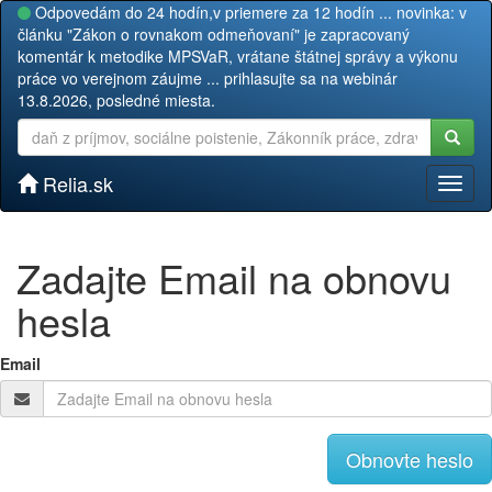
Odpovedám do 24 hodín,v priemere za 12 hodín ... novinka: v
článku "Zákon o rovnakom odmeňovaní" je zapracovaný
komentár k metodike MPSVaR, vrátane štátnej správy a výkonu
práce vo verejnom záujme ... prihlasujte sa na webinár
13.8.2026, posledné miesta.
Relia.sk
Toggl
naviga
Zadajte Email na obnovu
hesla
Email