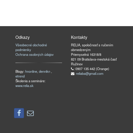
Odkazy
Kontakty
Všeobecné obchodné
RELIA, spoločnosť s ručením
podmienky
obmedzeným
Ochrana osobných údajov
Priemyselná 16318/8
821 09 Bratislava-mestská časť
Ružinov
: 0907 135 442 (Orange)
Blogy:
hnonline
,
dennikn
,
:
reliaba@gmail.com
etrend
Školenia a semináre:
www.relia.sk