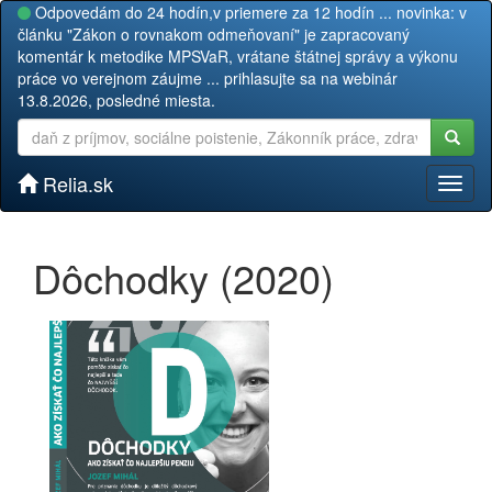
Odpovedám do 24 hodín,v priemere za 12 hodín ... novinka: v
článku "Zákon o rovnakom odmeňovaní" je zapracovaný
komentár k metodike MPSVaR, vrátane štátnej správy a výkonu
práce vo verejnom záujme ... prihlasujte sa na webinár
13.8.2026, posledné miesta.
Relia.sk
Toggl
naviga
Dôchodky (2020)