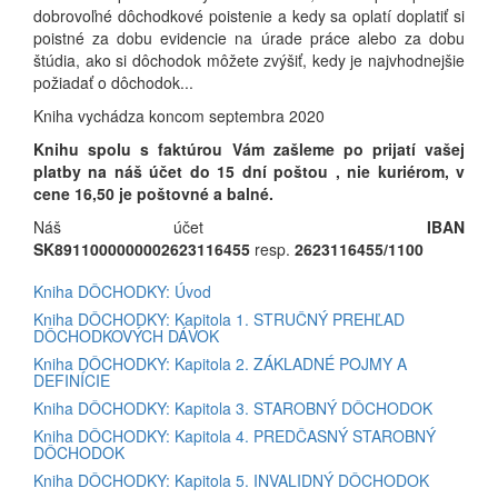
dobrovoľné dôchodkové poistenie a kedy sa oplatí doplatiť si
poistné za dobu evidencie na úrade práce alebo za dobu
štúdia, ako si dôchodok môžete zvýšiť, kedy je najvhodnejšie
požiadať o dôchodok...
Kniha vychádza koncom septembra 2020
Knihu spolu s faktúrou Vám zašleme po prijatí vašej
platby na náš účet do 15 dní poštou , nie kuriérom, v
cene 16,50 je poštovné a balné.
Náš účet
IBAN
SK8911000000002623116455
resp.
2623116455/1100
Kniha DÔCHODKY: Úvod
Kniha DÔCHODKY: Kapitola 1. STRUČNÝ PREHĽAD
DÔCHODKOVÝCH DÁVOK
Kniha DÔCHODKY: Kapitola 2. ZÁKLADNÉ POJMY A
DEFINÍCIE
Kniha DÔCHODKY: Kapitola 3. STAROBNÝ DÔCHODOK
Kniha DÔCHODKY: Kapitola 4. PREDČASNÝ STAROBNÝ
DÔCHODOK
Kniha DÔCHODKY: Kapitola 5. INVALIDNÝ DÔCHODOK