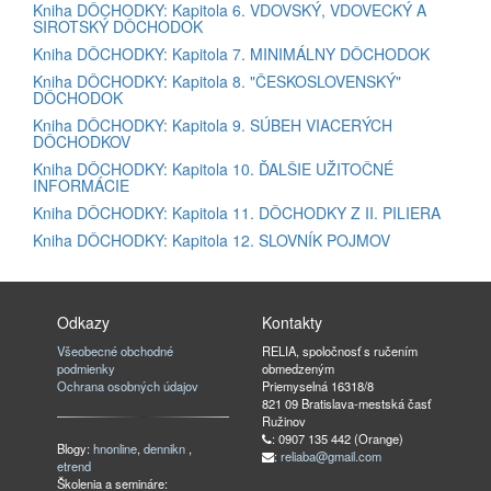
Kniha DÔCHODKY: Kapitola 6. VDOVSKÝ, VDOVECKÝ A
SIROTSKÝ DÔCHODOK
Kniha DÔCHODKY: Kapitola 7. MINIMÁLNY DÔCHODOK
Kniha DÔCHODKY: Kapitola 8. "ČESKOSLOVENSKÝ"
DÔCHODOK
Kniha DÔCHODKY: Kapitola 9. SÚBEH VIACERÝCH
DÔCHODKOV
Kniha DÔCHODKY: Kapitola 10. ĎALŠIE UŽITOČNÉ
INFORMÁCIE
Kniha DÔCHODKY: Kapitola 11. DÔCHODKY Z II. PILIERA
Kniha DÔCHODKY: Kapitola 12. SLOVNÍK POJMOV
Odkazy
Kontakty
Všeobecné obchodné
RELIA, spoločnosť s ručením
podmienky
obmedzeným
Ochrana osobných údajov
Priemyselná 16318/8
821 09 Bratislava-mestská časť
Ružinov
: 0907 135 442 (Orange)
Blogy:
hnonline
,
dennikn
,
:
reliaba@gmail.com
etrend
Školenia a semináre: