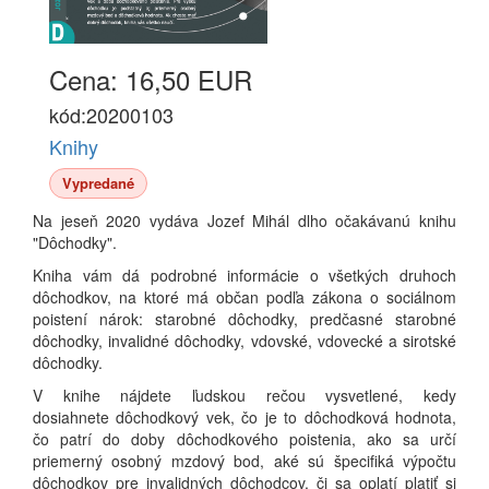
Cena: 16,50 EUR
kód:20200103
Knihy
Vypredané
Na jeseň 2020 vydáva Jozef Mihál dlho očakávanú knihu
"Dôchodky".
Kniha vám dá podrobné informácie o všetkých druhoch
dôchodkov, na ktoré má občan podľa zákona o sociálnom
poistení nárok: starobné dôchodky, predčasné starobné
dôchodky, invalidné dôchodky, vdovské, vdovecké a sirotské
dôchodky.
V knihe nájdete ľudskou rečou vysvetlené, kedy
dosiahnete dôchodkový vek, čo je to dôchodková hodnota,
čo patrí do doby dôchodkového poistenia, ako sa určí
priemerný osobný mzdový bod, aké sú špecifiká výpočtu
dôchodkov pre invalidných dôchodcov, či sa oplatí platiť si