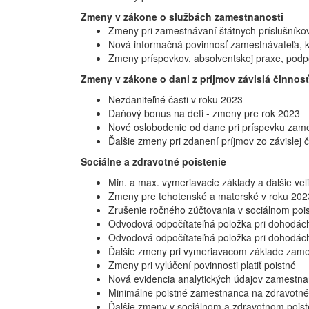
Zmeny v zákone o službách zamestnanosti
Zmeny pri zamestnávaní štátnych príslušníkov 
Nová informačná povinnosť zamestnávateľa, 
Zmeny príspevkov, absolventskej praxe, pod
Zmeny v zákone o dani z príjmov závislá činnosť
Nezdaniteľné časti v roku 2023
Daňový bonus na deti - zmeny pre rok 2023
Nové oslobodenie od dane pri príspevku zam
Ďalšie zmeny pri zdanení príjmov zo závislej 
Sociálne a zdravotné poistenie
Min. a max. vymeriavacie základy a ďalšie vel
Zmeny pre tehotenské a materské v roku 2023
Zrušenie ročného zúčtovania v sociálnom pois
Odvodová odpočítateľná položka pri dohodác
Odvodová odpočítateľná položka pri dohodác
Ďalšie zmeny pri vymeriavacom základe zam
Zmeny pri vylúčení povinnosti platiť poistné
Nová evidencia analytických údajov zamestna
Minimálne poistné zamestnanca na zdravotné
Ďalšie zmeny v sociálnom a zdravotnom poist