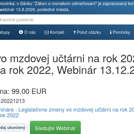
novinka: v článku "Zákon o rovnakom odmeňovaní" je zapracovaný kom
 webinár 13.8.2026, posledné miesta.
stupy
O nás
Kontakt
Polož otázku
Pomôcky
o mzdovej učtárni na rok 20
a rok 2022, Webinár 13.12.
na: 99,00 EUR
:20221213
ináre - Legislatívne zmeny vo mzdovej učtárni na rok 
rok 2022
Sledujte Webinár
edaj ukončený