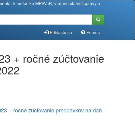
entár k metodike MPSVaR, vrátane štátnej správy a
Prihláste sa
Pomoc
23 + ročné zúčtovanie
2022
2023 + ročné zúčtovanie preddavkov na daň