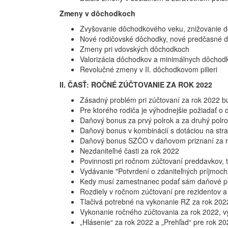
Zmeny v dôchodkoch
Zvyšovanie dôchodkového veku, znižovanie 
Nové rodičovské dôchodky, nové predčasné 
Zmeny pri vdovských dôchodkoch
Valorizácia dôchodkov a minimálnych dôchod
Revolučné zmeny v II. dôchodkovom pilieri
II. ČASŤ: ROČNÉ ZÚČTOVANIE ZA ROK 2022
Zásadný problém pri zúčtovaní za rok 2022 b
Pre ktorého rodiča je výhodnejšie požiadať o
Daňový bonus za prvý polrok a za druhý polr
Daňový bonus v kombinácií s dotáciou na str
Daňový bonus SZČO v daňovom priznaní za 
Nezdaniteľné časti za rok 2022
Povinnosti pri ročnom zúčtovaní preddavkov, 
Vydávanie "Potvrdení o zdaniteľných príjmoch
Kedy musí zamestnanec podať sám daňové pr
Rozdiely v ročnom zúčtovaní pre rezidentov a
Tlačivá potrebné na vykonanie RZ za rok 202
Vykonanie ročného zúčtovania za rok 2022, v
„Hlásenie“ za rok 2022 a „Prehľad“ pre rok 2