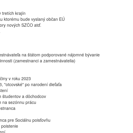
tretích krajín
ku ktorému bude vyslaný občan EÚ
pory nových SZČO atď.
estnávateľa na štátom podporované nájomné bývanie
činnosti (zamestnanci a zamestnávatelia)
ičiny v roku 2023
, "otcovské" po narodení dieťaťa
tení
h študentov a dôchodcov
h na sezónnu prácu
estnanca
nca pre Sociálnu poisťovňu
 poistenie
ení