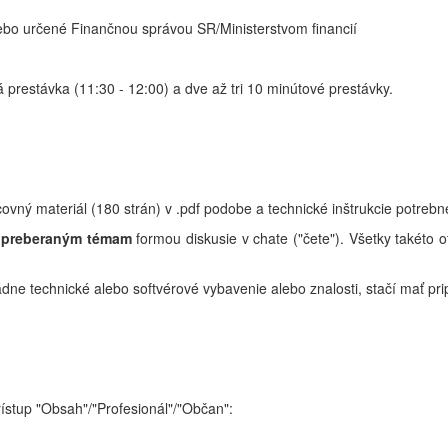
bo určené Finančnou správou SR/Ministerstvom financií
 prestávka (11:30 - 12:00) a dve až tri 10 minútové prestávky.
ný materiál (180 strán) v .pdf podobe a technické inštrukcie potrebné
k preberaným témam
formou diskusie v chate ("čete"). Všetky takéto
ne technické alebo softvérové vybavenie alebo znalosti, stačí mať prip
rístup "Obsah"/"Profesionál"/"Občan":