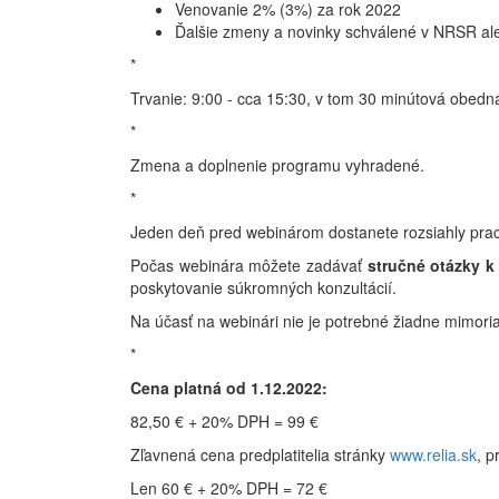
Venovanie 2% (3%) za rok 2022
Ďalšie zmeny a novinky schválené v NRSR ale
*
Trvanie: 9:00 - cca 15:30, v tom 30 minútová obedná
*
Zmena a doplnenie programu vyhradené.
*
Jeden deň pred webinárom dostanete rozsiahly pracov
Počas webinára môžete zadávať
stručné otázky 
poskytovanie súkromných konzultácií.
Na účasť na webinári nie je potrebné žiadne mimoriad
*
Cena platná od 1.12.2022:
82,50 € + 20% DPH = 99 €
Zľavnená cena predplatitelia stránky
www.relia.sk
, p
Len 60 € + 20% DPH = 72 €