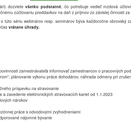
ári) dozviete
všetko podstatné
, čo potrebuje vedieť mzdová účto
očnému zúčtovaniu preddavkov na daň z príjmov zo závislej činnosti za
o túto sériu webinárov resp. seminárov býva každoročne obrovský z
 včas
vrátane úhrady.
povinnosti zamestnávateľa informovať zamestnancov o pracovných po
árom", plánovanie výkonu práce dohodárov, náhrada odmeny pri zruše
ančného príspevku na stravovanie
e a zavedenie elektronických stravovacích kariet od 1.1.2023
dových nárokov
sezónnej práce s odvodovými zvýhodneniami
odporované nájomné bývanie