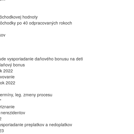
dôchodkovej hodnoty
dôchodky po 40 odpracovaných rokoch
kov
ude vysporiadanie daňového bonusu na deti
 daňový bonus
ok 2022
avovanie
rok 2022
termíny, leg. zmeny procesu
"
iznanie
 nerezidentov
2
ysporiadanie preplatkov a nedoplatkov
023