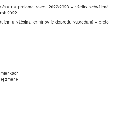
vníčka na prelome rokov 2022/2023 – všetky schválené
 rok 2022.
áujem a väčšina termínov je dopredu vypredaná – preto
dmienkach
nej zmene