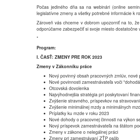
Počas jediného dňa sa na webinári (online semin
legislatívne zmeny a všetky potrebné informácie k r
Zároveň vás chceme v dobrom upozorniť na to, že 
odporúčame zabezpečiť si svoje miesto dostatočne
*
Program:
I. ČASŤ: ZMENY PRE ROK 2023
Zmeny v Zákonníku práce
Nový povinný obsah pracovných zmlúv, nové 
Nové povinnosti zamestnávateľa voči "dohod
Otcovská dovolenka
Najvýhodnejšia stratégia pri poskytovaní fin
Zvýšenie stravného, príspevkov na stravovani
Zvýšenie minimálnej mzdy a minimálnych mz
Príplatky ku mzde v roku 2023
Nové dohody o pracovnej činnosti na výkon 
Nový príspevok zamestnávateľa na štátom p
Zmeny v zákone o nelegálnej práci
Zmeny pri zamestnávaní ZŤP osôb