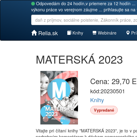
Odpovedám do 24 hodín,v priemere za 12 hodín ... 
výkonu práce vo verejnom záujme ... prihlasujte sa na
Relia.sk
Knihy
Webináre
Prí
MATERSKÁ 2023
Cena: 29,70 
kód:20230501
Knihy
Vypredané
Vitajte pri čítaní knihy "MATERSKÁ 2023", je to v 
podrobným komentárom k dávkam nemocenského pois