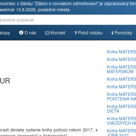
novinka: v článku "Zákon o rovnakom odmeňovaní" je zapracovaný kom
 webinár 13.8.2026, posledné miesta.
stupy
O nás
Kontakt
Polož otázku
Pomôcky
Kniha MATERS
Kniha MATERS
Kniha MATERS
MATERSKOM
EUR
Kniha MATERS
Kniha MATERS
Kniha MATERS
POISTENIA NA
Kniha MATERS
DIEŤA
Kniha MATERS
VIACERÝCH N
poradí deviate vydanie knihy počnúc rokom 2017, s
Kniha MATERS
JÚNA 2022
tenia "materské" a "tehotenské".