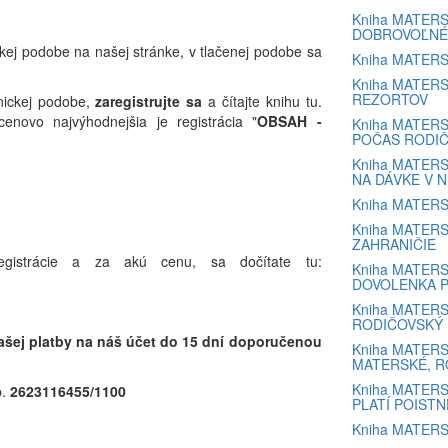
Kniha MATERS
DOBROVOĽNÉ
ckej podobe na našej stránke, v tlačenej podobe sa
Kniha MATERS
Kniha MATERSK
REZORTOV
nickej podobe,
zaregistrujte sa
a čítajte knihu tu.
 cenovo najvýhodnejšia je registrácia "
OBSAH -
Kniha MATERS
POČAS RODI
Kniha MATERS
NA DÁVKE V 
Kniha MATERS
Kniha MATERS
ZAHRANIČIE
registrácie a za akú cenu, sa dočítate tu:
Kniha MATERS
DOVOLENKA P
Kniha MATERS
RODIČOVSKÝ 
vašej platby na náš účet do 15 dní doporučenou
Kniha MATERS
MATERSKÉ, RO
Kniha MATERSK
p.
2623116455/1100
PLATÍ POISTN
Kniha MATERS