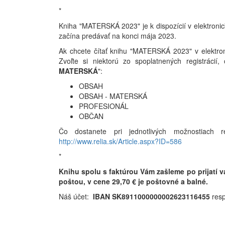
*
Kniha "MATERSKÁ 2023" je k dispozícií
v elektroni
začína predávať na konci mája 2023.
Ak chcete čítať knihu "MATERSKÁ 2023" v elektro
Zvoľte si niektorú zo spoplatnených registrácií,
MATERSKÁ
":
OBSAH
OBSAH - MATERSKÁ
PROFESIONÁL
OBČAN
Čo dostanete pri jednotlivých možnostiach 
http://www.relia.sk/Article.aspx?ID=586
*
Knihu spolu s faktúrou Vám zašleme po prijatí 
poštou, v cene 29,70 € je poštovné a balné.
Náš účet:
IBAN SK8911000000002623116455
res