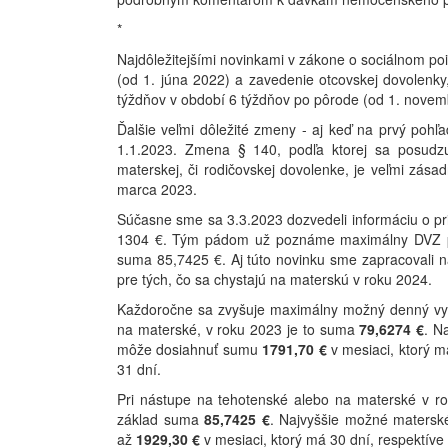
*
Najdôležitejšími novinkami v zákone o sociálnom poi
(od 1. júna 2022) a zavedenie otcovskej dovolenk
týždňov v období 6 týždňov po pôrode (od 1. novem
Ďalšie veľmi dôležité zmeny - aj keď na prvý pohľad
1.1.2023. Zmena § 140, podľa ktorej sa posudzuj
materskej, či rodičovskej dovolenke, je veľmi zása
marca 2023.
Súčasne sme sa 3.3.2023 dozvedeli informáciu o pri
1304 €. Tým pádom už poznáme maximálny DVZ pla
suma 85,7425 €. Aj túto novinku sme zapracovali n
pre tých, čo sa chystajú na materskú v roku 2024.
Každoročne sa zvyšuje maximálny možný denný vym
na materské, v roku 2023 je to suma
79,6274 €
. N
môže dosiahnuť sumu
1791,70
€
v mesiaci, ktorý m
31 dní.
Pri nástupe na tehotenské alebo na materské v r
základ suma
85,7425 €
. Najvyššie možné matersk
až
1929,30
€
v mesiaci, ktorý má 30 dní, respektíve