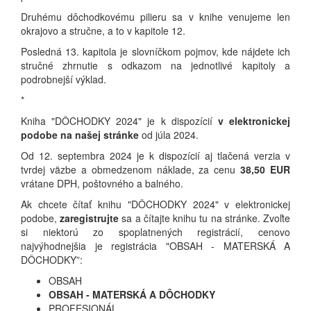
Druhému dôchodkovému pilieru sa v knihe venujeme len
okrajovo a stručne, a to v kapitole 12.
Posledná 13. kapitola je slovníčkom pojmov, kde nájdete ich
stručné zhrnutie s odkazom na jednotlivé kapitoly a
podrobnejší výklad.
*
Kniha "DÔCHODKY 2024" je k dispozícií
v elektronickej
podobe na našej stránke
od júla 2024.
Od 12. septembra 2024 je k dispozícií aj tlačená verzia v
tvrdej väzbe a obmedzenom náklade, za cenu
38,50 EUR
vrátane DPH, poštovného a balného.
Ak chcete čítať knihu "DÔCHODKY 2024" v elektronickej
podobe,
zaregistrujte
sa a čítajte knihu tu na stránke. Zvoľte
si niektorú zo spoplatnených registrácií, cenovo
najvýhodnejšia je registrácia "OBSAH - MATERSKÁ A
DÔCHODKY”:
OBSAH
OBSAH - MATERSKÁ A DÔCHODKY
PROFESIONÁL