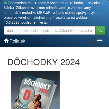
Odpovedám do 24 hodín,v priemere za 12 hodín ... novinka: v
článku "Zákon o rovnakom odmeňovaní" je zapracovaný
komentár k metodike MPSVaR, vrátane štátnej správy a výkonu
práce vo verejnom záujme ... prihlasujte sa na webinár
13.8.2026, posledné miesta.
Relia.sk
Toggl
naviga
DÔCHODKY 2024