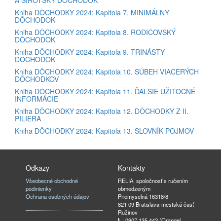
A SIROTSKÝ DÔCHODOK
Kniha DÔCHODKY 2024: Kapitola 7. MINIMÁLNY
DÔCHODOK
Kniha DÔCHODKY 2024: Kapitola 8. RODIČOVSKÝ
DÔCHODOK
Kniha DÔCHODKY 2024: Kapitola 9. TRINÁSTY
DÔCHODOK
Kniha DÔCHODKY 2024: Kapitola 10. SÚBEH VIACERÝCH
DÔCHODKOV
Kniha DÔCHODKY 2024: Kapitola 11. ĎALŠIE UŽITOČNÉ
INFORMÁCIE
Kniha DÔCHODKY 2024: Kapitola 12. DÔCHODKY Z II.
PILIERA
Kniha DÔCHODKY 2024: Kapitola 13. SLOVNÍK POJMOV
Odkazy
Kontakty
Všeobecné obchodné
RELIA, spoločnosť s ručením
podmienky
obmedzeným
Ochrana osobných údajov
Priemyselná 16318/8
821 09 Bratislava-mestská časť
Ružinov
: 0907 135 442 (Orange)