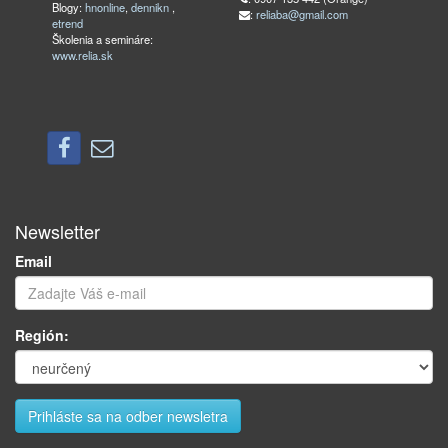
Blogy:
hnonline
,
dennikn
,
:
reliaba@gmail.com
etrend
Školenia a semináre:
www.relia.sk
Newsletter
Email
Región: