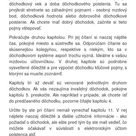
dôchodkový vek a doba dôchodkového poistenia. Tu sa
prvýkrát stretnete so záhadnými pojmami - osobný mzdový
bod, dôchodková hodnota alebo dobrovoľné dôchodkové
poistenie. Ak chcete mať dobrý dôchodok, začnite si tieto
pojmy vštepovať.
Pokračujte druhou kapitolou. Pri jej čítaní si naozaj nájdite
čas, pokojné miesto a sústreďte sa. Odporúčam čítanie so
skúsenejšou kolegyňou, respektíve s niekým, kto sa v
dôchodkovom systéme aspoň trochu vyzná. Ideálne s vašou
mzdovou účtovníčkou. V druhej kapitole sú podrobne
vysvetlené dôležité a pre výpočet dôchodku kľúčové pojmy, s
ktorými sa musíte zoznámiť.
Kapitoly tri až deväť sú venované jednotlivým druhom
dôchodkov. Ak vás nezaujíma invalidný dôchodok, pokojne
kapitolu 5. preskočte. Ale napríklad v prípade, ak chcete ísť
do predčasného dôchodku, pozorne čítajte kapitolu 4.
Určite by ste pri čítaní nemali vynechať kapitolu 11. V nej
nájdete naozaj dôležité a ďalšie užitočné informácie - ako
požiadať o dôchodok, ale ešte pred tým by ste mali vedieť, čo
môžete očakávať v súvislosti s elektronickým účtom
poistenca atď.