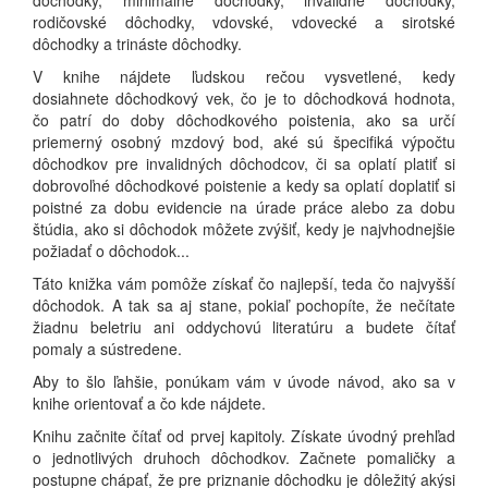
dôchodky, minimálne dôchodky, invalidné dôchodky,
rodičovské dôchodky, vdovské, vdovecké a sirotské
dôchodky a trináste dôchodky.
V knihe nájdete ľudskou rečou vysvetlené, kedy
dosiahnete dôchodkový vek, čo je to dôchodková hodnota,
čo patrí do doby dôchodkového poistenia, ako sa určí
priemerný osobný mzdový bod, aké sú špecifiká výpočtu
dôchodkov pre invalidných dôchodcov, či sa oplatí platiť si
dobrovoľné dôchodkové poistenie a kedy sa oplatí doplatiť si
poistné za dobu evidencie na úrade práce alebo za dobu
štúdia, ako si dôchodok môžete zvýšiť, kedy je najvhodnejšie
požiadať o dôchodok...
Táto knižka vám pomôže získať čo najlepší, teda čo najvyšší
dôchodok. A tak sa aj stane, pokiaľ pochopíte, že nečítate
žiadnu beletriu ani oddychovú literatúru a budete čítať
pomaly a sústredene.
Aby to šlo ľahšie, ponúkam vám v úvode návod, ako sa v
knihe orientovať a čo kde nájdete.
Knihu začnite čítať od prvej kapitoly. Získate úvodný prehľad
o jednotlivých druhoch dôchodkov. Začnete pomaličky a
postupne chápať, že pre priznanie dôchodku je dôležitý akýsi