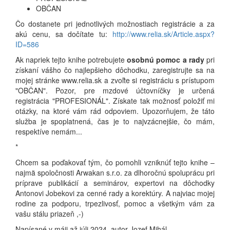
OBČAN
Čo dostanete pri jednotlivých možnostiach registrácie a za
akú cenu, sa dočítate tu:
http://www.relia.sk/Article.aspx?
ID=586
Ak napriek tejto knihe potrebujete
osobnú pomoc a rady
pri
získaní vášho čo najlepšieho dôchodku, zaregistrujte sa na
mojej stránke www.relia.sk a zvoľte si registráciu s prístupom
"OBČAN". Pozor, pre mzdové účtovníčky je určená
registrácia "PROFESIONÁL". Získate tak možnosť položiť mi
otázky, na ktoré vám rád odpoviem. Upozorňujem, že táto
služba je spoplatnená, čas je to najvzácnejšie, čo mám,
respektíve nemám...
*
Chcem sa poďakovať tým, čo pomohli vzniknúť tejto knihe –
najmä spoločnosti Arwakan s.r.o. za dlhoročnú spoluprácu pri
príprave publikácií a seminárov, expertovi na dôchodky
Antonovi Jobekovi za cenné rady a korektúry. A najviac mojej
rodine za podporu, trpezlivosť, pomoc a všetkým vám za
vašu stálu priazeň ,-)
Napísané v máji až júli 2024, autor Jozef Mihál.