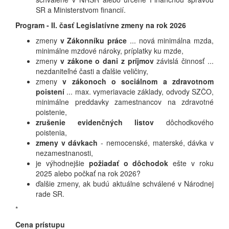
SR a Ministerstvom financií.
Program - II. časť Legislatívne zmeny na rok 2026
zmeny
v Zákonníku práce
... nová minimálna mzda,
minimálne mzdové nároky, príplatky ku mzde,
zmeny
v zákone o dani z príjmov
závislá činnosť ...
nezdaniteľné časti a ďalšie veličiny,
zmeny
v zákonoch o sociálnom a zdravotnom
poistení
... max. vymeriavacie základy, odvody SZČO,
minimálne preddavky zamestnancov na zdravotné
poistenie,
zrušenie evidenčných listov
dôchodkového
poistenia,
zmeny v dávkach
- nemocenské, materské, dávka v
nezamestnanosti,
je výhodnejšie
požiadať o dôchodok
ešte v roku
2025 alebo počkať na rok 2026?
ďalšie zmeny, ak budú aktuálne schválené v Národnej
rade SR.
*
Cena prístupu