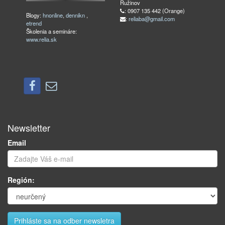
Ružinov
: 0907 135 442 (Orange)
Blogy:
hnonline
,
dennikn
,
:
reliaba@gmail.com
etrend
Školenia a semináre:
www.relia.sk
Newsletter
Email
Región: