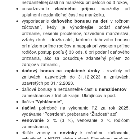
nezdaniteľnej časti na manželku pri deťoch od 3 rokov,
posudzovanie
vlastného príjmu
manželky pri
uplatnení nezdaniteľnej časti na manželku,
vysporiadanie
daňového bonusu na deti
v ročnom
zúčtovaní, kedy je výhodnejšie podať daňové
priznanie, riešenie problémov, rozvedené manželstvá,
vzťahy druh - družka atď., krátenie daňového bonusu
pri nízkom príjme rodičov a naopak pri vysokom príjme
rodičov, postup podľa § 33 ods. 8 pri podaní daňového
priznania, ako sa posudzuje zdaniteľný príjem zo
zdrojov v zahraničí,
daňový bonus na zaplatené úroky
- rozdiely pri
zmluvách, uzavretých do 31.12.2023 a zmluvách,
uzavretých po 31.12.2023,
daňové bonusy a nezdaniteľné časti u
nerezidentov
-
zamestnancov z tretích krajín, Ukrajincov a pod.
tlačivo "
Vyhlásenie
",
tlačivá
potrebné na vykonanie RZ za rok 2025,
vydávanie "Potvrdení", preberanie "Žiadostí" atď.
venovanie
2 % (3 %), venovanie 2 % rodičom
zamestnanca,
ďalšie zmeny a
novinky
k ročnému zúčtovaniu,
schválené v NRSR alebo určené Finančnou správou