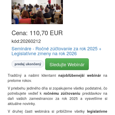
Cena: 110,70 EUR
kód:20260212
Semináre - Ročné zúčtovanie za rok 2025 +
Legislatívne zmeny na rok 2026
Sledujte Webinár
predaj ukončený
Tradičný a našimi klientami
najobľúbenejší webinár
na
prelome rokov.
V priebehu jediného dňa si zopakujeme všetko podstatné, čo
potrebujete vedieť k
ročnému zúčtovaniu
preddavkov na
daň vašich zamestnancov za rok 2025 a vysvetlíme si
aktuálne novinky.
V druhej časti webinára si priblížime všetky
legislatívne