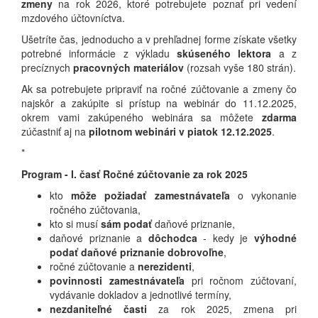
zmeny
na rok 2026, ktoré potrebujete poznať pri vedení
mzdového účtovníctva.
Ušetríte čas, jednoducho a v prehľadnej forme získate všetky
potrebné informácie z výkladu
skúseného lektora
a z
precíznych
pracovných materiálov
(rozsah vyše 180 strán).
Ak sa potrebujete pripraviť na ročné zúčtovanie a zmeny čo
najskôr a zakúpite si prístup na webinár do 11.12.2025,
okrem vami zakúpeného webinára sa môžete
zdarma
zúčastniť aj na
pilotnom webinári v piatok 12.12.2025
.
*
Program - I. časť Ročné zúčtovanie za rok 2025
kto
môže požiadať zamestnávateľa
o vykonanie
ročného zúčtovania,
kto si musí
sám podať
daňové priznanie,
daňové priznanie a
dôchodca
- kedy je
výhodné
podať daňové priznanie dobrovoľne
,
ročné zúčtovanie a
nerezidenti
,
povinnosti zamestnávateľa
pri ročnom zúčtovaní,
vydávanie dokladov a jednotlivé termíny,
nezdaniteľné časti
za rok 2025, zmena pri