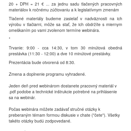
20 + DPH = 21 € ... za jednu sadu tlačených pracovných
materiálov k ročnému zúčtovaniu a k legislatívnym zmenám
Tlačené materiály budeme zasielať v nadväznosti na ich
výrobu v tlačiarni, môže sa stať, že ich obdržíte s miernym
omeškaním po vami zvolenom termíne webinára.
*
Trvanie: 9:00 - cca 14:30, v tom 30 minútová obedná
prestávka (11:30 - 12:00) a dve 10 minútové prestávky.
Prezentácia bude otvorená od 8:30.
Zmena a doplnenie programu vyhradené.
Jeden deň pred webinárom dostanete pracovný materiál v
.pdf podobe a technické inštrukcie potrebné na prihlásenie
sa na webinár.
Počas webinára môžete zadávať stručné otázky k
preberaným témam formou diskusie v chate ("čete"). Všetky
takéto otázky budú zodpovedané.