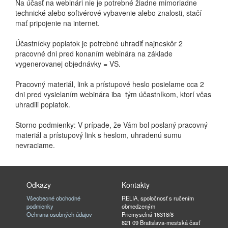
Na účasť na webinári nie je potrebné žiadne mimoriadne
technické alebo softvérové vybavenie alebo znalosti, stačí
mať pripojenie na internet.
Účastnícky poplatok je potrebné uhradiť najneskôr 2
pracovné dni pred konaním webinára na základe
vygenerovanej objednávky = VS.
Pracovný materiál, link a prístupové heslo posielame cca 2
dni pred vysielaním webinára iba tým účastníkom, ktorí včas
uhradili poplatok.
Storno podmienky: V prípade, že Vám bol poslaný pracovný
materiál a prístupový link s heslom, uhradenú sumu
nevraciame.
Odkazy
Kontakty
Všeobecné obchodné
RELIA, spoločnosť s ručením
podmienky
obmedzeným
Ochrana osobných údajov
Priemyselná 16318/8
821 09 Bratislava-mestská časť