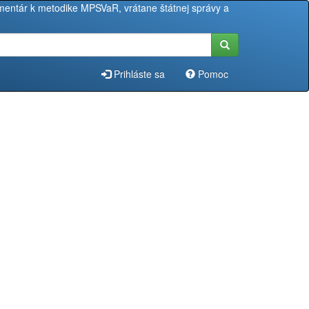
entár k metodike MPSVaR, vrátane štátnej správy a
Prihláste sa
Pomoc