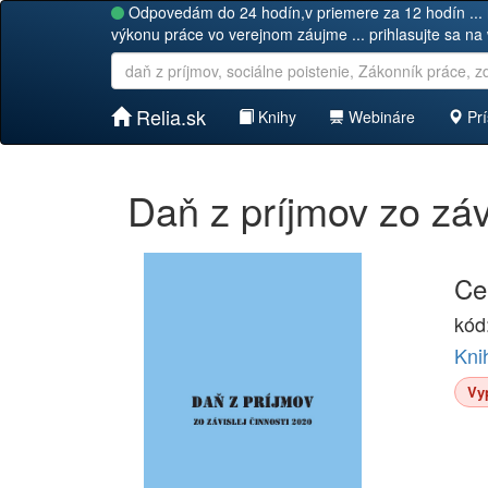
Odpovedám do 24 hodín,v priemere za 12 hodín ... 
výkonu práce vo verejnom záujme ... prihlasujte sa na
Relia.sk
Knihy
Webináre
Prí
Daň z príjmov zo záv
Ce
kód
Kni
Vy