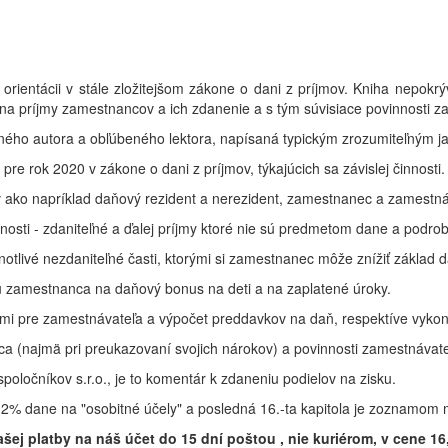
rientácii v stále zložitejšom zákone o dani z príjmov. Kniha nepokrýv
da na príjmy zamestnancov a ich zdanenie a s tým súvisiace povinnosti 
eného autora a obľúbeného lektora, napísaná typickým zrozumiteľným j
 pre rok 2020 v zákone o dani z príjmov, týkajúcich sa závislej činnosti.
ako napríklad daňový rezident a nerezident, zamestnanec a zamestnáva
 činnosti - zdaniteľné a ďalej príjmy ktoré nie sú predmetom dane a podr
dnotlivé nezdaniteľné časti, ktorými si zamestnanec môže znížiť základ 
oku zamestnanca na daňový bonus na deti a na zaplatené úroky.
dmi pre zamestnávateľa a výpočet preddavkov na daň, respektíve vyko
a (najmä pri preukazovaní svojich nárokov) a povinnosti zamestnávateľ
spoločníkov s.r.o., je to komentár k zdaneniu podielov na zisku.
2% dane na "osobitné účely" a posledná 16.-ta kapitola je zoznamom mz
šej platby na náš účet do 15 dní poštou , nie kuriérom, v cene 16