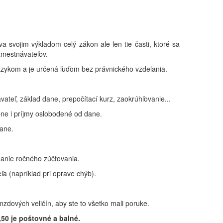
a svojim výkladom celý zákon ale len tie časti, ktoré sa
zamestnávateľov.
azykom a je určená ľuďom bez právnického vzdelania.
teľ, základ dane, prepočítací kurz, zaokrúhľovanie...
obne i príjmy oslobodené od dane.
dane.
nanie ročného zúčtovania.
a (napríklad pri oprave chýb).
dových veličín, aby ste to všetko mali poruke.
,50 je poštovné a balné.