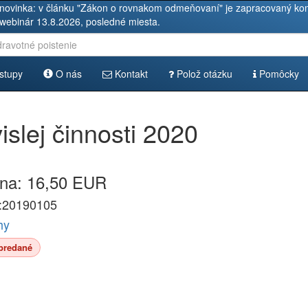
novinka: v článku "Zákon o rovnakom odmeňovaní" je zapracovaný kom
 webinár 13.8.2026, posledné miesta.
stupy
O nás
Kontakt
Polož otázku
Pomôcky
islej činnosti 2020
na: 16,50 EUR
:20190105
hy
predané