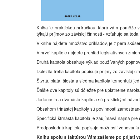
Kniha je praktickou príručkou, ktorá vám pomôže v o
týkajú príjmov zo závislej činnosti - vzťahuje sa te
V knihe nájdete množstvo príkladov, je z pera skús
V prvej kapitole nájdete prehľad legislatívnych zmien
Druhá kapitola obsahuje výklad používaných pojmov 
Dôležitá tretia kapitola popisuje príjmy zo závislej
Štvrtá, piata, šiesta a siedma kapitola komentujú je
Ďalšie dve kapitoly sú dôležité pre uplatnenie nár
Jedenásta a dvanásta kapitola sú praktickými návo
Obsahom trinástej kapitoly sú povinnosti zamestnanc
Špecifická štrnásta kapitola je zaujímavá najmä pre 
Predposledná kapitola popisuje možnosti venovania 
Knihu spolu s faktúrou Vám zašleme po prijatí va