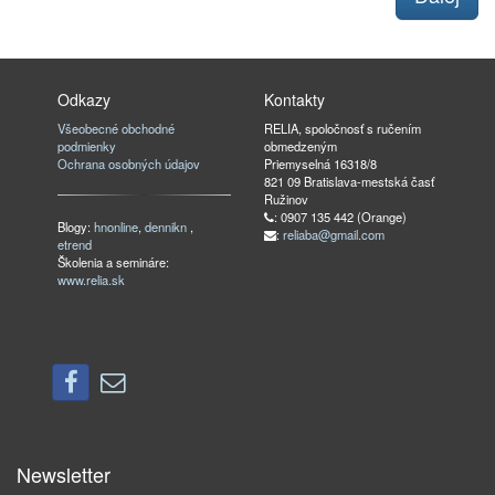
Odkazy
Kontakty
Všeobecné obchodné
RELIA, spoločnosť s ručením
podmienky
obmedzeným
Ochrana osobných údajov
Priemyselná 16318/8
821 09 Bratislava-mestská časť
Ružinov
: 0907 135 442 (Orange)
Blogy:
hnonline
,
dennikn
,
:
reliaba@gmail.com
etrend
Školenia a semináre:
www.relia.sk
Newsletter