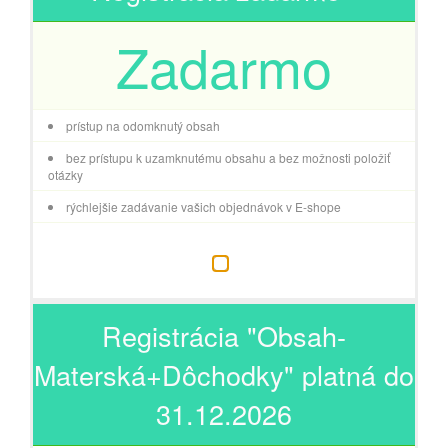
Zadarmo
prístup na odomknutý obsah
bez prístupu k uzamknutému obsahu a bez možnosti položiť
otázky
rýchlejšie zadávanie vašich objednávok v E-shope
Registrácia "Obsah-
Materská+Dôchodky" platná do
31.12.2026