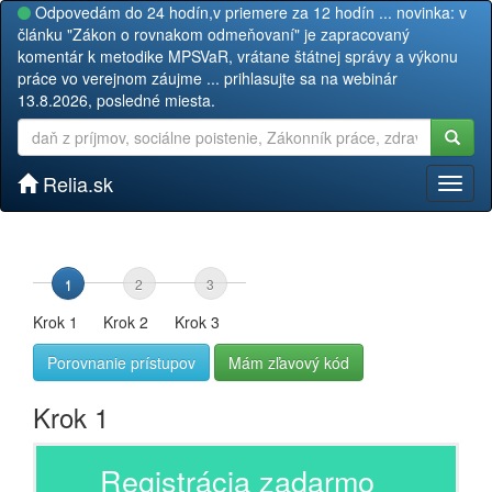
Odpovedám do 24 hodín,v priemere za 12 hodín ... novinka: v
článku "Zákon o rovnakom odmeňovaní" je zapracovaný
komentár k metodike MPSVaR, vrátane štátnej správy a výkonu
práce vo verejnom záujme ... prihlasujte sa na webinár
13.8.2026, posledné miesta.
Relia.sk
Toggl
naviga
1
2
3
Krok 1
Krok 2
Krok 3
Porovnanie prístupov
Mám zľavový kód
Krok 1
Registrácia zadarmo