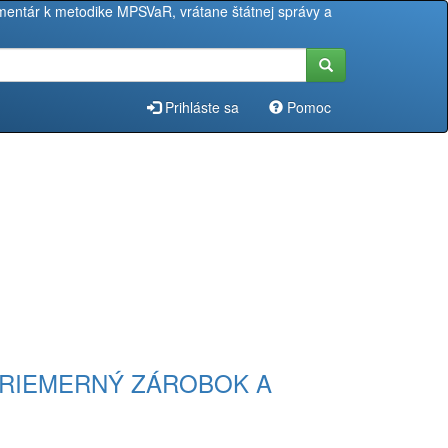
entár k metodike MPSVaR, vrátane štátnej správy a
Prihláste sa
Pomoc
, PRIEMERNÝ ZÁROBOK A