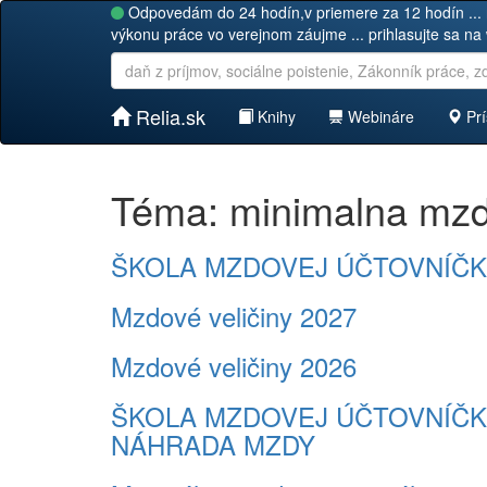
Odpovedám do 24 hodín,v priemere za 12 hodín ... 
výkonu práce vo verejnom záujme ... prihlasujte sa na
Relia.sk
Knihy
Webináre
Prí
Téma: minimalna mz
ŠKOLA MZDOVEJ ÚČTOVNÍČKY 2
Mzdové veličiny 2027
Mzdové veličiny 2026
ŠKOLA MZDOVEJ ÚČTOVNÍČKY 
NÁHRADA MZDY