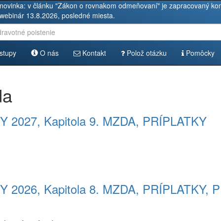
novinka: v článku "Zákon o rovnakom odmeňovaní" je zapracovaný kom
 webinár 13.8.2026, posledné miesta.
stupy
O nás
Kontakt
Polož otázku
Pomôcky
da
027, Kapitola 9. MZDA, PRÍPLATKY
2026, Kapitola 8. MZDA, PRÍPLATKY