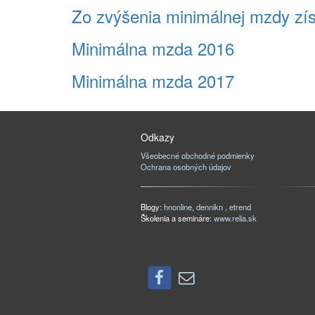
Zo zvýšenia minimálnej mzdy získ
Minimálna mzda 2016
Minimálna mzda 2017
Odkazy
Všeobecné obchodné podmienky
Ochrana osobných údajov
Blogy:
hnonline
,
dennikn
,
etrend
Školenia a semináre:
www.relia.sk