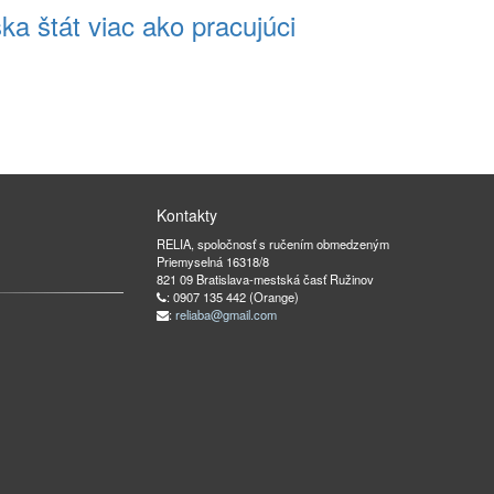
a štát viac ako pracujúci
Kontakty
RELIA, spoločnosť s ručením obmedzeným
Priemyselná 16318/8
821 09 Bratislava-mestská časť Ružinov
: 0907 135 442 (Orange)
:
reliaba@gmail.com