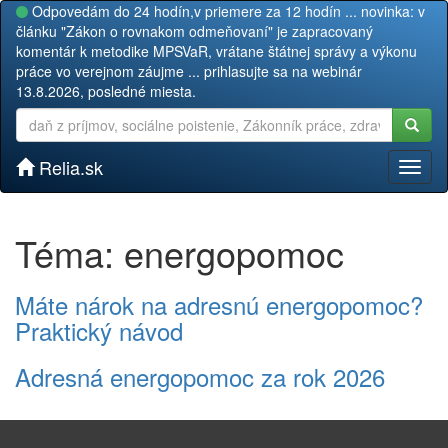
Odpovedám do 24 hodín,v priemere za 12 hodín ... novinka: v
článku "Zákon o rovnakom odmeňovaní" je zapracovaný
komentár k metodike MPSVaR, vrátane štátnej správy a výkonu
práce vo verejnom záujme ... prihlasujte sa na webinár
13.8.2026, posledné miesta.
Relia.sk
Toggl
naviga
Téma: energopomoc
Máte nárok na adresnú energopomoc?
Praktický návod
Adresná energopomoc za rok 2026