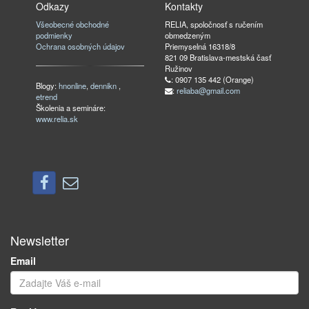
Odkazy
Kontakty
Všeobecné obchodné
RELIA, spoločnosť s ručením
podmienky
obmedzeným
Ochrana osobných údajov
Priemyselná 16318/8
821 09 Bratislava-mestská časť
Ružinov
: 0907 135 442 (Orange)
Blogy:
hnonline
,
dennikn
,
:
reliaba@gmail.com
etrend
Školenia a semináre:
www.relia.sk
Newsletter
Email