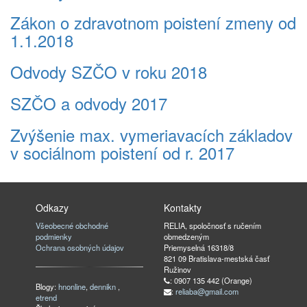
Zákon o zdravotnom poistení zmeny od
1.1.2018
Odvody SZČO v roku 2018
SZČO a odvody 2017
Zvýšenie max. vymeriavacích základov
v sociálnom poistení od r. 2017
Odkazy
Kontakty
Všeobecné obchodné
RELIA, spoločnosť s ručením
podmienky
obmedzeným
Ochrana osobných údajov
Priemyselná 16318/8
821 09 Bratislava-mestská časť
Ružinov
: 0907 135 442 (Orange)
Blogy:
hnonline
,
dennikn
,
:
reliaba@gmail.com
etrend