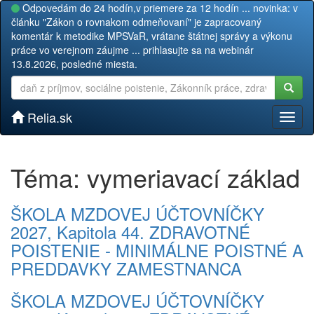
Odpovedám do 24 hodín,v priemere za 12 hodín ... novinka: v
článku "Zákon o rovnakom odmeňovaní" je zapracovaný
komentár k metodike MPSVaR, vrátane štátnej správy a výkonu
práce vo verejnom záujme ... prihlasujte sa na webinár
13.8.2026, posledné miesta.
Relia.sk
Toggl
naviga
Téma: vymeriavací základ
ŠKOLA MZDOVEJ ÚČTOVNÍČKY
2027, Kapitola 44. ZDRAVOTNÉ
POISTENIE - MINIMÁLNE POISTNÉ A
PREDDAVKY ZAMESTNANCA
ŠKOLA MZDOVEJ ÚČTOVNÍČKY