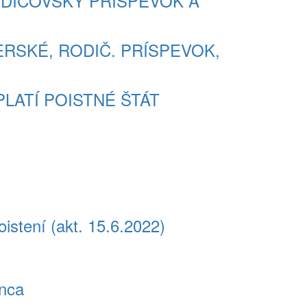
RODIČOVSKÝ PRÍSPEVOK A
TERSKÉ, RODIČ. PRÍSPEVOK,
 PLATÍ POISTNÉ ŠTÁT
stení (akt. 15.6.2022)
enca