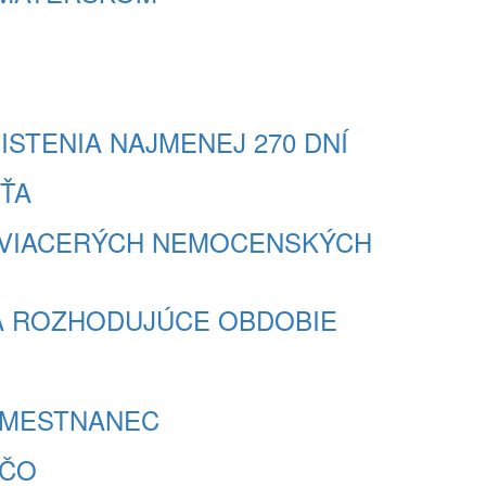
OISTENIA NAJMENEJ 270 DNÍ
EŤA
É Z VIACERÝCH NEMOCENSKÝCH
AD A ROZHODUJÚCE OBDOBIE
ZAMESTNANEC
ZČO