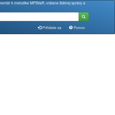
entár k metodike MPSVaR, vrátane štátnej správy a
Prihláste sa
Pomoc