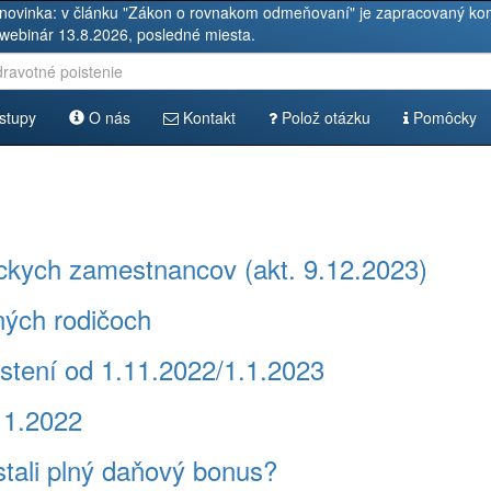
novinka: v článku "Zákon o rovnakom odmeňovaní" je zapracovaný kom
 webinár 13.8.2026, posledné miesta.
stupy
O nás
Kontakt
Polož otázku
Pomôcky
íckych zamestnancov (akt. 9.12.2023)
ných rodičoch
stení od 1.11.2022/1.1.2023
11.2022
stali plný daňový bonus?