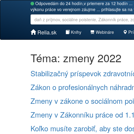
Odpovedám do 24 hodín,v priemere za 12 hodín ... 
výkonu práce vo verejnom záujme ... prihlasujte sa na
Relia.sk
Knihy
Webináre
Prí
Téma: zmeny 2022
Stabilizačný príspevok zdravotn
Zákon o profesionálnych náhrad
Zmeny v zákone o sociálnom poi
Zmeny v Zákonníku práce od 1.
Koľko musíte zarobiť, aby ste do