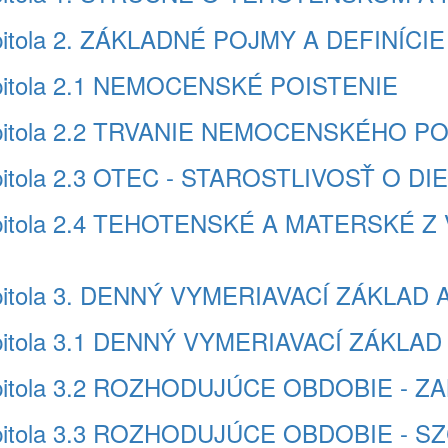
itola 2. ZÁKLADNÉ POJMY A DEFINÍCIE
pitola 2.1 NEMOCENSKÉ POISTENIE
pitola 2.2 TRVANIE NEMOCENSKÉHO P
itola 2.3 OTEC - STAROSTLIVOSŤ O DI
apitola 2.4 TEHOTENSKÉ A MATERSK
apitola 3. DENNÝ VYMERIAVACÍ ZÁKL
pitola 3.1 DENNÝ VYMERIAVACÍ ZÁKLAD
apitola 3.2 ROZHODUJÚCE OBDOBIE - 
pitola 3.3 ROZHODUJÚCE OBDOBIE - S