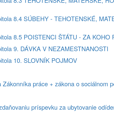
apitola 8.3 TEHOTENSKÉ, MATERSKÉ, 
pitola 8.4 SÚBEHY - TEHOTENSKÉ, MA
itola 8.5 POISTENCI ŠTÁTU - ZA KOHO
pitola 9. DÁVKA V NEZAMESTNANOSTI
itola 10. SLOVNÍK POJMOV
Zákonníka práce + zákona o sociálnom poi
daňovaniu príspevku za ubytovanie odíd