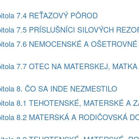
pitola 7.4 REŤAZOVÝ PÔROD
pitola 7.5 PRÍSLUŠNÍCI SILOVÝCH REZ
apitola 7.6 NEMOCENSKÉ A OŠETROV
pitola 7.7 OTEC NA MATERSKEJ, MATK
itola 8. ČO SA INDE NEZMESTILO
pitola 8.1 TEHOTENSKÉ, MATERSKÉ A 
apitola 8.2 MATERSKÁ A RODIČOVSKÁ