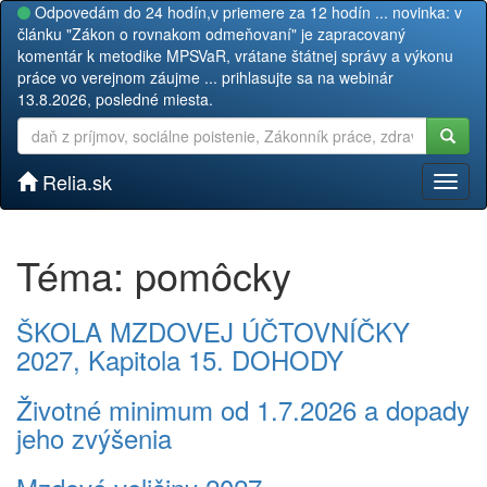
Odpovedám do 24 hodín,v priemere za 12 hodín ... novinka: v
článku "Zákon o rovnakom odmeňovaní" je zapracovaný
komentár k metodike MPSVaR, vrátane štátnej správy a výkonu
práce vo verejnom záujme ... prihlasujte sa na webinár
13.8.2026, posledné miesta.
Relia.sk
Toggl
naviga
Téma: pomôcky
ŠKOLA MZDOVEJ ÚČTOVNÍČKY
2027, Kapitola 15. DOHODY
Životné minimum od 1.7.2026 a dopady
jeho zvýšenia