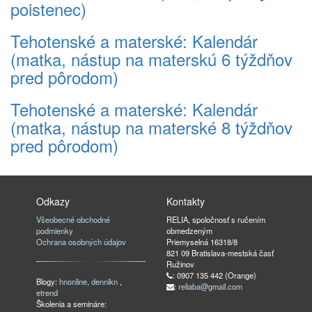
poistenec)
Tehotenské a materské: Kalendár
(matka, nástup na materskú 6 týždňov
pred pôrodom)
Tehotenské a materské: Kalendár
(matka, nástup na materské 8 týždňov
pred pôrodom)
Odkazy
Kontakty
Všeobecné obchodné
RELIA, spoločnosť s ručením
podmienky
obmedzeným
Ochrana osobných údajov
Priemyselná 16318/8
821 09 Bratislava-mestská časť
Ružinov
: 0907 135 442 (Orange)
Blogy:
hnonline
,
dennikn
,
:
reliaba@gmail.com
etrend
Školenia a semináre: